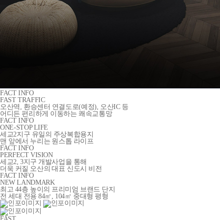
FACT INFO
FAST TRAFFIC
오산역, 환승센터 연결도로(예정), 오산IC 등
어디든 편리하게 이동하는 쾌속교통망
FACT INFO
ONE-STOP LIFE
세교2지구 유일의 주상복합용지
맨 앞에서 누리는 원스톱 라이프
FACT INFO
PERFECT VISION
세교2, 3지구 개발사업을 통해
더욱 커질 오산의 대표 신도시 비전
FACT INFO
NEW LANDMARK
최고 44층 높이의 프리미엄 브랜드 단지
전 세대 전용 84㎡, 104㎡ 중대형 평형
FAST