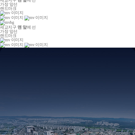
세교지구
맨 앞
에 선
가장 앞선
랜드마크
세교지구
맨 앞
에 선
가장 앞선
랜드마크