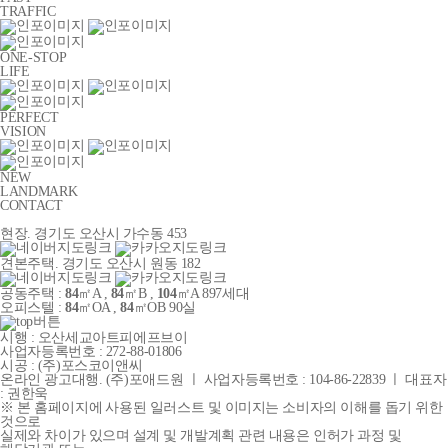
TRAFFIC
ONE-STOP
LIFE
PERFECT
VISION
NEW
LANDMARK
CONTACT
현장. 경기도 오산시 가수동 453
견본주택. 경기도 오산시 원동 182
공동주택 :
84
㎡A ,
84
㎡B ,
104
㎡A
897세대
오피스텔 :
84
㎡OA ,
84
㎡OB
90실
시행 :
오산세교아트피에프브이
사업자등록번호 :
272-88-01806
시공 :
(주)포스코이앤씨
온라인 광고대행. (주)포애드원 ㅣ 사업자등록번호 : 104-86-22839 ㅣ 대표자
: 권한욱
※ 본 홈페이지에 사용된 일러스트 및 이미지는 소비자의 이해를 돕기 위한
것으로
실제와 차이가 있으며 설계 및 개발계획 관련 내용은 인허가 과정 및