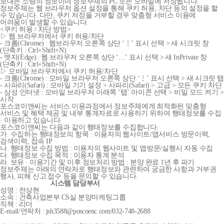
보내는 소량의 정보이며 정보주체의 PC 또는 모바일에 저장됩니다.
정보주체는 웹 브라우저 옵션 설정을 통해 쿠키 허용, 차단 등의 설정을 할
수 있습니다. 다만, 쿠키 저장을 거부할 경우 맞춤형 서비스 이용에
어려움이 발생할 수 있습니다.
<쿠키 허용 / 차단 방법>
▷ 웹 브라우저에서 쿠키 허용/차단
- 크롬(Chrome) : 웹브라우저 오른쪽 상단 ‘⋮’ 표시 선택 > 새 시크릿 창
(단축키 : Ctrl+Shift+N)
- 엣지(Edge) : 웹 브라우저 오른쪽 상단 ‘…’ 표시 선택 > 새 InPrivate 창
(단축키 : Ctrl+Shift+N)
▷ 모바일 브라우저에서 쿠키 허용/차단
- 크롬(Chrome) : 모바일 브라우저 오른쪽 상단 ‘⋮’ 표시 선택 > 새 시크릿 탭
- 사파리(Safari) : 모바일 기기 설정 > 사파리(Safari) > 고급 > 모든 쿠키 차단
- 삼성 인터넷 : 모바일 브라우저 아래쪽 ‘탭’ 아이콘 선택 > 비밀 모드 켜기 >
시작
포스코이앤씨는 서비스 이용과정에서 정보주체에게 최적화된 맞춤형
서비스 및 혜택 제공 및 내부 통계자료로 사용하기 위하여 행태정보를 수집
· 이용하고 있습니다.
포스코이앤씨는 다음과 같이 행태정보를 수집합니다.
가. 수집하는 행태정보의 항목 : 이용자의 웹사이트/앱서비스 방문이력,
검색이력, 접속 IP
나. 행태정보 수집 방법 : 이용자의 웹사이트 및 앱방문/실행시 자동 수집
다. 행태정보 수집 목적 : 이용자 통계 분석
라. 보유 · 이용기간 및 이후 정보처리 방법 : 분양 완료 1년 후 파기
정보주체는 아래의 연락처로 행태정보와 관련하여 궁금한 사항과 거부권
행사, 피해 신고 접수 등을 문의할 수 있습니다.
시스템 담당부서
성명 : 전상현
소속 : 건축사업본부 CS실 분양마케팅그룹
직책 : 리더
E-mail/연락처 : jsh3588@poscoenc.com/032-748-2688