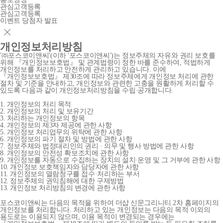
관심고객등록
관심고객등록
이벤트 당첨자 발표
개인정보처리방침
'㈜포스코이앤씨'(이하 '포스코이앤씨')는 정보주체의 자유와 권리 보호를
위해 『개인정보보호법』 및 관계법령이 정한 바를 준수하여, 적법하게
개인정보를 처리하고 안전하게 관리하고 있습니다. 이에
『개인정보보호법』 제30조에 따라 정보주체에게 개인정보 처리에 관한
절차 및 기준을 안내하고, 개인정보와 관련한 고충을 원활하게 처리할 수
있도록 다음과 같이 개인정보처리방침을 수립∙공개합니다.
1. 개인정보의 처리 목적
2. 개인정보의 처리 및 보유기간
3. 처리하는 개인정보의 항목
4. 개인정보의 제3자 제공에 관한 사항
5. 개인정보 처리업무의 위탁에 관한 사항
6. 개인정보의 파기 절차 및 방법에 관한 사항
7. 정보주체와 법정대리인의 권리 · 의무 및 행사 방법에 관한 사항
8. 개인정보의 안전성 확보조치에 관한 사항
9. 개인정보를 자동으로 수집하는 장치의 설치∙운영 및 그 거부에 관한 사항
10. 개인정보 보호책임자와 담당자에 관한 사항
11. 개인정보의 열람청구를 접수·처리하는 부서
12. 정보주체의 권익침해에 대한 구제방법
13. 개인정보 처리방침의 변경에 관한 사항
포스코이앤씨는 다음의 목적을 위하여 더샵 신문그리니티 2차 홈페이지의
개인정보를 처리합니다. 처리하고 있는 개인정보는 다음의 목적 이외의
용도로는 이용되지 않으며, 이용 목적이 변경되는 경우에는