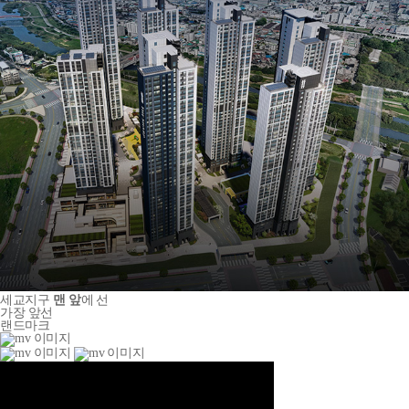
세교지구
맨 앞
에 선
가장 앞선
랜드마크