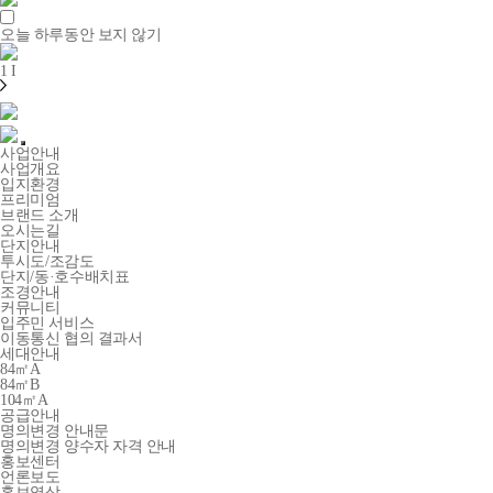
오늘 하루동안 보지 않기
1
I
사업안내
사업개요
입지환경
프리미엄
브랜드 소개
오시는길
단지안내
투시도/조감도
단지/동·호수배치표
조경안내
커뮤니티
입주민 서비스
이동통신 협의 결과서
세대안내
84㎡A
84㎡B
104㎡A
공급안내
명의변경 안내문
명의변경 양수자 자격 안내
홍보센터
언론보도
홍보영상