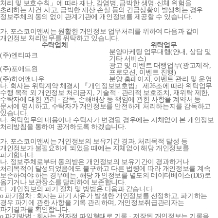
처리 및 보호수칙」에 따라 재난, 감염병, 급박한 생명·신체 위험을
초래하는 사건·사고, 급박한 재산 손실 등의 긴급상황이 발생하는 경우
정보주체의 동의 없이 관계기관에 개인정보를 제공할 수 있습니다.
가. 포스코이앤씨는 원활한 개인정보 업무처리를 위하여 다음과 같이
개인정보 처리업무를 위탁하고 있습니다.
수탁업체
위탁업무
분양마케팅 업무대행(안내, 상담 및
(주)엔티파크
기타 서비스)
광고 및 이벤트 대행업무(광고제작,
(주)포애드원
프로모션, 이벤트 진행)
(주)히어앤나우
분양 홈페이지, 이벤트 관리 및 운영
나. 회사는 위탁계약 체결시 『개인정보보호법』 제26조에 따라 위탁업무
수행 목적 외 개인정보 처리금지, 기술적 · 관리적 보호조치, 재위탁 제한,
수탁자에 대한 관리 · 감독, 손해배상 등 책임에 관한 사항을 계약서 등
문서에 명시하고, 수탁자가 개인정보를 안전하게 처리하는지를 감독하고
있습니다.
다. 위탁업무의 내용이나 수탁자가 변경될 경우에는 지체없이 본 개인정보
처리방침을 통하여 공개하도록 하겠습니다.
가. 포스코이앤씨는 개인정보의 보유기간 경과, 처리목적 달성 등
개인정보가 불필요하게 되었을 때에는 지체없이 해당 개인정보를
파기합니다.
나. 정보주체로부터 동의받은 개인정보의 보유기간이 경과하거나
처리목적이 달성되었음에도 불구하고 다른 법령에 따라 개인정보를 계속
보존하여야 하는 경우에는, 해당 개인정보를 별도의 데이터베이스(DB)로
옮기거나 보관장소를 달리하여 보존합니다.
다. 개인정보의 파기 절차 및 방법은 다음과 같습니다.
o 파기절차 : 회사는 파기 사유가 발생한 개인정보를 선정하고, 파기하는
경우 파기에 관한 사항을 기록 관리하며, 개인정보취급관리자는
파기결과를 확인합니다.
o 파기방법 : 회사는 전자적 파일형태로 기록 · 저장된 개인정보는 기록을