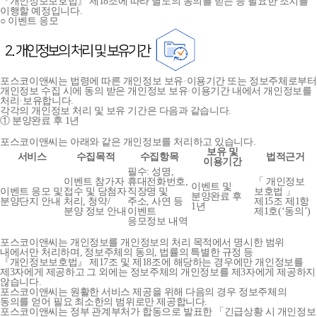
『개인정보보호법』 제18조에 따라 별도의 동의를 받는 등 필요한 조치를
이행할 예정입니다.
○ 이벤트 응모
포스코이앤씨는 법령에 따른 개인정보 보유·이용기간 또는 정보주체로부터
개인정보 수집 시에 동의 받은 개인정보 보유·이용기간 내에서 개인정보를
처리·보유합니다.
각각의 개인정보 처리 및 보유 기간은 다음과 같습니다.
① 분양완료 후 1년
포스코이앤씨는 아래와 같은 개인정보를 처리하고 있습니다.
보유 및
서비스
수집목적
수집항목
법적근거
이용기간
필수: 성명,
이벤트 참가자
휴대전화번호,
「 개인정보
이벤트 및
이벤트 응모 및
접수 및 당첨자
직장명 및
보호법 」
분양완료 후
분양단지 안내
처리, 청약/
주소, 사연 등
제15조 제1항
1년
분양 정보 안내
이벤트
제1호(‘동의’)
응모정보 내역
포스코이앤씨는 개인정보를 개인정보의 처리 목적에서 명시한 범위
내에서만 처리하며, 정보주체의 동의, 법률의 특별한 규정 등
『개인정보보호법』 제17조 및 제18조에 해당하는 경우에만 개인정보를
제3자에게 제공하고 그 외에는 정보주체의 개인정보를 제3자에게 제공하지
않습니다.
포스코이앤씨는 원활한 서비스 제공을 위해 다음의 경우 정보주체의
동의를 얻어 필요 최소한의 범위로만 제공합니다.
포스코이앤씨는 정부 관계부처가 합동으로 발표한 「긴급상황 시 개인정보