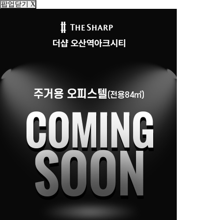
팝업닫기 X