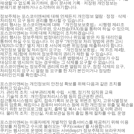
재생할 수 없도록 파기하며, 종이 문서에 기록 · 저장된 개인정보는
분쇄기로 분쇄하거나 소각하여 파기합니다.
정보주체는 포스코이앤씨에 대해 언제든지 개인정보 열람 · 정정 · 삭제 ·
처리정지 요구 등의 권리를 행사할 수 있습니다.
권리 행사는 포스코이앤씨에 대해 『개인정보보호법』 시행령 제41조
제1항에 따라 서면, 전자우편, 모사전송(FAX)등을 통하여 하실 수 있으며,
포스코이앤씨는 이에 대해 지체없이 조치하겠습니다.
권리 행사는 정보주체의 법정대리인이나 위임을 받은 자 등 대리인을
통하여 하실 수도 있습니다. 이 경우 “개인정보 처리 방법에 관한 고시
(제2023-12호)” 별지 제11호 서식에 따른 위임장을 제출하셔야 합니다.
개인정보 열람 및 처리정지 요구는 『개인정보보호법』 제 35조 제4항,
제37조 제2항에 의하여 정보주체의 권리가 제한 될 수 있습니다.
개인정보의 정정 및 삭제 요구는 다른 법령에서 그 개인정보가 수집
대상으로 명시되어 있는 경우에는 그 삭제를 요구할 수 없습니다.
포스코이앤씨는 정보주체 권리에 따른 열람의 요구, 정정·삭제의 요구,
처리정지의 요구 시 열람 등 요구를 한 자가 본인이거나 정당한
대리인인지를 확인합니다.
포스코이앤씨는 개인정보의 안전성 확보를 위해 다음과 같은 조치를
취하고 있습니다.
가. 관리적 조치 : 내부관리계획 수립 · 시행, 정기적 임직원 교육
나. 기술적 조치 : 개인정보처리시스템 등의 접근권한 관리,
접근통제시스템의 설치, 접속기록의 보관 및 위변조 방지, 고유식별정보
등의 암호화, 해킹이나 컴퓨터 바이러스 등에 의한 개인정보 유출 및 훼손을
막기 위한 보안프로그램 설치, 출력 및 복사 시 워터마킹 및 이력 관리
다. 물리적 조치 : 전산실, 자료보관실 등의 출입 통제 절차를 수립, 운영
포스코이앤씨는 이용자에게 개별적인 맞춤서비스를 제공하기 위해 이용
정보를 저장하고 수시로 불러오는 ‘쿠키(cookie)’를 사용합니다.
쿠키는 웹사이트 운영에 이용되는 서버(http)가 정보주체의 브라우저에