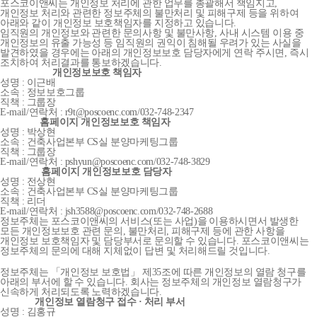
포스코이앤씨는 개인정보 처리에 관한 업무를 총괄해서 책임지고,
개인정보 처리와 관련한 정보주체의 불만처리 및 피해구제 등을 위하여
아래와 같이 개인정보 보호책임자를 지정하고 있습니다.
임직원의 개인정보와 관련한 문의사항 및 불만사항, 사내 시스템 이용 중
개인정보의 유출 가능성 등 임직원의 권익이 침해될 우려가 있는 사실을
발견하였을 경우에는 아래의 개인정보보호 담당자에게 연락 주시면, 즉시
조치하여 처리결과를 통보하겠습니다.
개인정보보호 책임자
성명 : 이근배
소속 : 정보보호그룹
직책 : 그룹장
E-mail/연락처 : r9t@poscoenc.com/032-748-2347
홈페이지 개인정보보호 책임자
성명 : 박상현
소속 : 건축사업본부 CS실 분양마케팅그룹
직책 : 그룹장
E-mail/연락처 : pshyun@poscoenc.com/032-748-3829
홈페이지 개인정보보호 담당자
성명 : 전상현
소속 : 건축사업본부 CS실 분양마케팅그룹
직책 : 리더
E-mail/연락처 : jsh3588@poscoenc.com/032-748-2688
정보주체는 포스코이앤씨의 서비스(또는 사업)을 이용하시면서 발생한
모든 개인정보보호 관련 문의, 불만처리, 피해구제 등에 관한 사항을
개인정보 보호책임자 및 담당부서로 문의할 수 있습니다. 포스코이앤씨는
정보주체의 문의에 대해 지체없이 답변 및 처리해드릴 것입니다.
정보주체는 「개인정보 보호법」 제35조에 따른 개인정보의 열람 청구를
아래의 부서에 할 수 있습니다. 회사는 정보주체의 개인정보 열람청구가
신속하게 처리되도록 노력하겠습니다.
개인정보 열람청구 접수 · 처리 부서
성명 : 김홍규