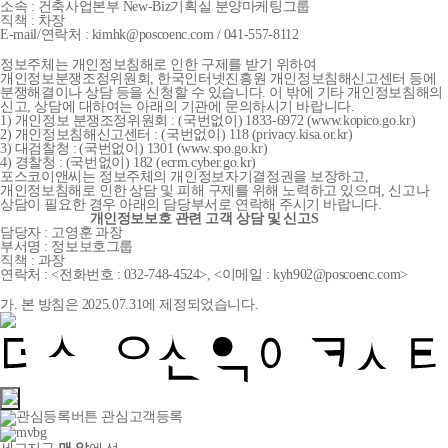
소속 : 건축사업본부 New-Biz기획실 분양마케팅그룹
직책 : 차장
E-mail/연락처 : kimhk@poscoenc.com / 041-557-8112
정보주체는 개인정보침해로 인한 구제를 받기 위하여
개인정보분쟁조정위원회, 한국인터넷진흥원 개인정보침해신고센터 등에
분쟁해결이나 상담 등을 신청할 수 있습니다. 이 밖에 기타 개인정보침해의
신고, 상담에 대하여는 아래의 기관에 문의하시기 바랍니다.
1) 개인정보 분쟁조정위원회 : (국번없이) 1833-6972 (www.kopico.go.kr)
2) 개인정보침해신고센터 : (국번없이) 118 (privacy.kisa.or.kr)
3) 대검찰청 : (국번없이) 1301 (www.spo.go.kr)
4) 경찰청 : (국번없이) 182 (ecrm.cyber.go.kr)
포스코이앤씨는 정보주체의 개인정보자기결정권을 보장하고,
개인정보침해로 인한 상담 및 피해 구제를 위해 노력하고 있으며, 신고나
상담이 필요한 경우 아래의 담당부서로 연락해 주시기 바랍니다.
개인정보보호 관련 고객 상담 및 신고S
담당자 : 고영훈 과장
부서명 : 정보보호그룹
직책 : 과장
연락처 : <전화번호 : 032-748-4524>, <이메일 : kyh902@poscoenc.com>
가. 본 방침은 2025.07.31에 제정되었습니다.
관심고객등록