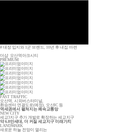
# 대장 입지와 1군 브랜드, 10년 후 내집 마련
더샵
오산역아크시티
PREMIUM
FAST TRAFFIC
오산역, 시외버스터미널,
환승센터 연결도로
(예정)
, 오산IC 등
역세권에서 펼쳐지는 쾌속교통망
NEW CITY
세교3지구 추가 개발로 확장하는 세교지구
약 6.8만세대, 더 커질 세교지구 미래가치
LANDMARK
새로운 하늘 전망이 열리는