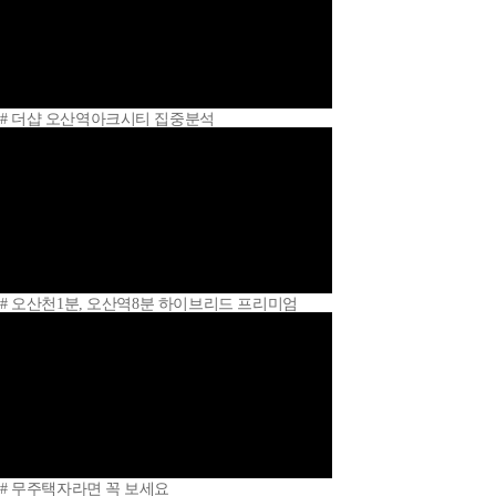
# 더샵 오산역아크시티 집중분석
# 오산천1분, 오산역8분 하이브리드 프리미엄
# 무주택자라면 꼭 보세요