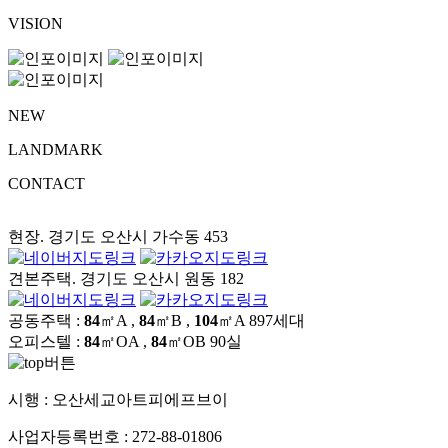
VISION
NEW
LANDMARK
CONTACT
현장. 경기도 오산시 가수동 453
견본주택. 경기도 오산시 원동 182
공동주택 :
84
㎡A ,
84
㎡B ,
104
㎡A
897세대
오피스텔 :
84
㎡OA ,
84
㎡OB
90실
시행 :
오산세교아트피에프브이
사업자등록번호 :
272-88-01806