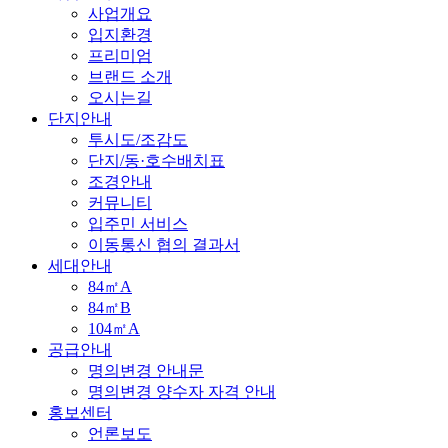
사업개요
입지환경
프리미엄
브랜드 소개
오시는길
단지안내
투시도/조감도
단지/동·호수배치표
조경안내
커뮤니티
입주민 서비스
이동통신 협의 결과서
세대안내
84㎡A
84㎡B
104㎡A
공급안내
명의변경 안내문
명의변경 양수자 자격 안내
홍보센터
언론보도