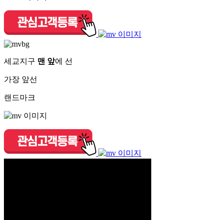
세교지구
맨 앞
에 선
가장 앞선
랜드마크