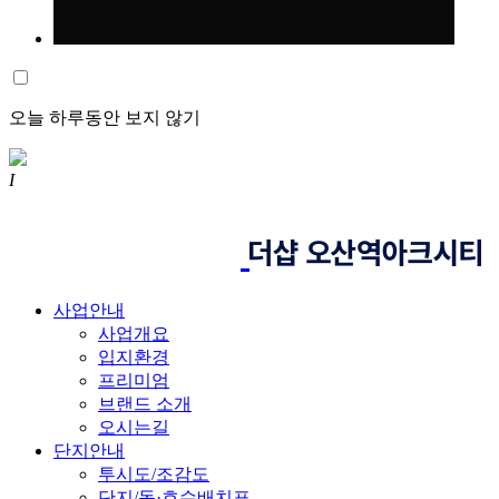
오늘 하루동안 보지 않기
I
사업안내
사업개요
입지환경
프리미엄
브랜드 소개
오시는길
단지안내
투시도/조감도
단지/동·호수배치표