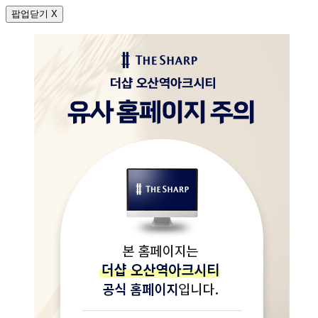
팝업닫기 X