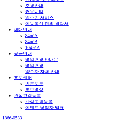
조경안내
커뮤니티
입주민 서비스
이동통신 협의 결과서
세대안내
84㎡A
84㎡B
104㎡A
공급안내
명의변경 안내문
명의변경
양수자 자격 안내
홍보센터
언론보도
홍보영상
관심고객등록
관심고객등록
이벤트 당첨자 발표
1866-0533