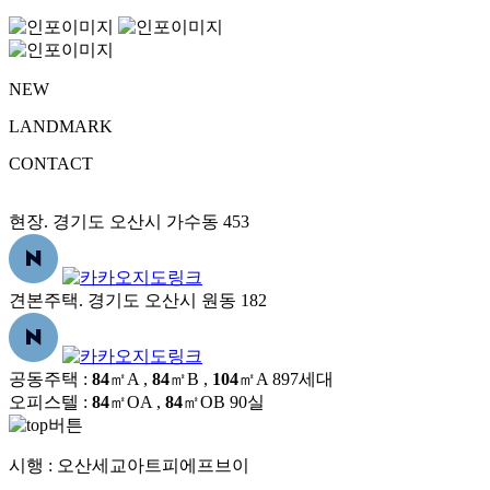
NEW
LANDMARK
CONTACT
현장. 경기도 오산시 가수동 453
견본주택. 경기도 오산시 원동 182
공동주택 :
84
㎡A ,
84
㎡B ,
104
㎡A
897세대
오피스텔 :
84
㎡OA ,
84
㎡OB
90실
시행 :
오산세교아트피에프브이