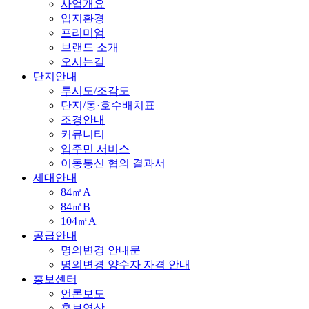
사업개요
입지환경
프리미엄
브랜드 소개
오시는길
단지안내
투시도/조감도
단지/동·호수배치표
조경안내
커뮤니티
입주민 서비스
이동통신 협의 결과서
세대안내
84㎡A
84㎡B
104㎡A
공급안내
명의변경 안내문
명의변경 양수자 자격 안내
홍보센터
언론보도
홍보영상