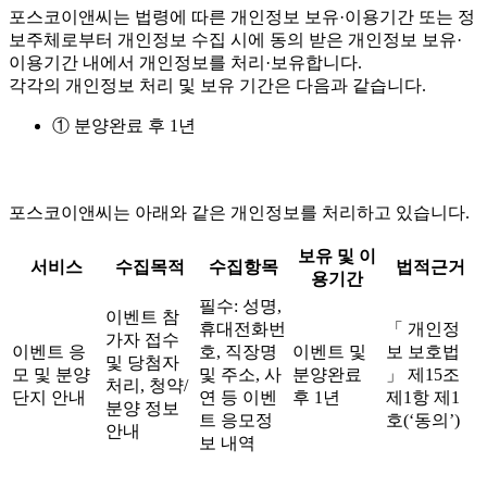
포스코이앤씨는 법령에 따른 개인정보 보유·이용기간 또는 정
보주체로부터 개인정보 수집 시에 동의 받은 개인정보 보유·
이용기간 내에서 개인정보를 처리·보유합니다.
각각의 개인정보 처리 및 보유 기간은 다음과 같습니다.
① 분양완료 후 1년
포스코이앤씨는 아래와 같은 개인정보를 처리하고 있습니다.
보유 및 이
서비스
수집목적
수집항목
법적근거
용기간
필수: 성명,
이벤트 참
휴대전화번
「 개인정
가자 접수
이벤트 응
호, 직장명
이벤트 및
보 보호법
및 당첨자
모 및 분양
및 주소, 사
분양완료
」 제15조
처리, 청약/
단지 안내
연 등 이벤
후 1년
제1항 제1
분양 정보
트 응모정
호(‘동의’)
안내
보 내역