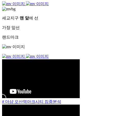
세교지구
맨 앞
에 선
가장 앞선
랜드마크
# 더샵 오산역아크시티 집중분석