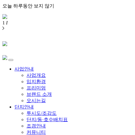
오늘 하루동안 보지 않기
1
I
사업안내
사업개요
입지환경
프리미엄
브랜드 소개
오시는길
단지안내
투시도/조감도
단지/동·호수배치표
조경안내
커뮤니티