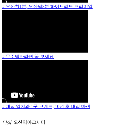
# 오산천1분, 오산역8분 하이브리드 프리미엄
# 무주택자라면 꼭 보세요
# 대장 입지와 1군 브랜드, 10년 후 내집 마련
더샵
오산역아크시티