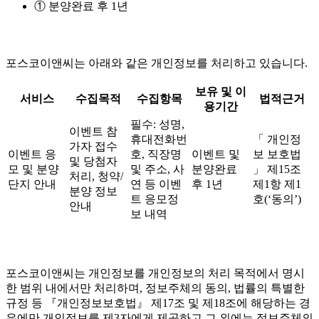
① 분양완료 후 1년
포스코이앤씨는 아래와 같은 개인정보를 처리하고 있습니다.
보유 및 이
서비스
수집목적
수집항목
법적근거
용기간
필수: 성명,
이벤트 참
휴대전화번
「 개인정
가자 접수
이벤트 응
호, 직장명
이벤트 및
보 보호법
및 당첨자
모 및 분양
및 주소, 사
분양완료
」 제15조
처리, 청약/
단지 안내
연 등 이벤
후 1년
제1항 제1
분양 정보
트 응모정
호(‘동의’)
안내
보 내역
포스코이앤씨는 개인정보를 개인정보의 처리 목적에서 명시
한 범위 내에서만 처리하며, 정보주체의 동의, 법률의 특별한
규정 등 『개인정보보호법』 제17조 및 제18조에 해당하는 경
우에만 개인정보를 제3자에게 제공하고 그 외에는 정보주체의