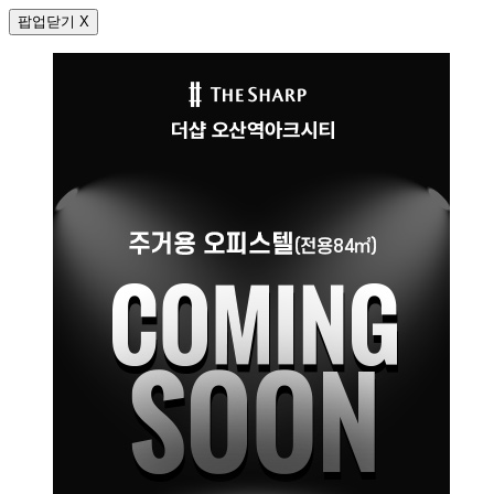
팝업닫기 X