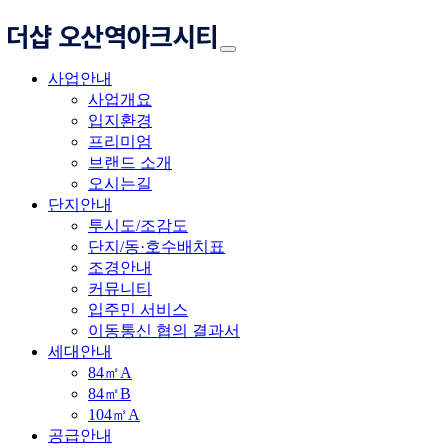
사업안내
사업개요
입지환경
프리미엄
브랜드 소개
오시는길
단지안내
투시도/조감도
단지/동·호수배치표
조경안내
커뮤니티
입주민 서비스
이동통신 협의 결과서
세대안내
84㎡A
84㎡B
104㎡A
공급안내