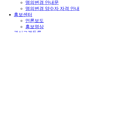
명의변경 안내문
명의변경 양수자 자격 안내
홍보센터
언론보도
홍보영상
관심고객등록
관심고객등록
이벤트 당첨자 발표
개인정보처리방침
'㈜포스코이앤씨'(이하 '포스코이앤씨')는 정보주체의 자유와
권리 보호를 위해 『개인정보보호법』 및 관계법령이 정한 바
를 준수하여, 적법하게 개인정보를 처리하고 안전하게 관리하
고 있습니다. 이에 『개인정보보호법』 제30조에 따라 정보주
체에게 개인정보 처리에 관한 절차 및 기준을 안내하고, 개인
정보와 관련한 고충을 원활하게 처리할 수 있도록 다음과 같이
개인정보처리방침을 수립∙공개합니다.