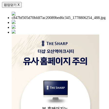
팝업닫기 X