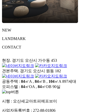
NEW
LANDMARK
CONTACT
현장. 경기도 오산시 가수동 453
견본주택. 경기도 오산시 원동 182
공동주택 :
84
㎡A ,
84
㎡B ,
104
㎡A
897세대
오피스텔 :
84
㎡OA ,
84
㎡OB
90실
시행 :
오산세교아트피에프브이
사업자등록번호 :
272-88-01806