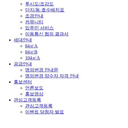
투시도/조감도
단지/동·호수배치표
조경안내
커뮤니티
입주민 서비스
이동통신 협의 결과서
세대안내
84㎡A
84㎡B
104㎡A
공급안내
명의변경 안내문
명의변경 양수자 자격 안내
홍보센터
언론보도
홍보영상
관심고객등록
관심고객등록
이벤트 당첨자 발표