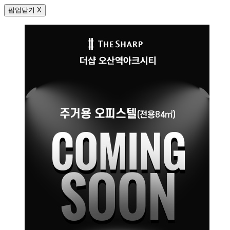
팝업닫기 X