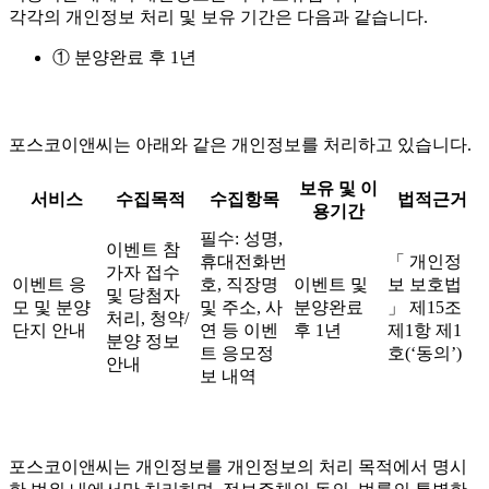
각각의 개인정보 처리 및 보유 기간은 다음과 같습니다.
① 분양완료 후 1년
포스코이앤씨는 아래와 같은 개인정보를 처리하고 있습니다.
보유 및 이
서비스
수집목적
수집항목
법적근거
용기간
필수: 성명,
이벤트 참
휴대전화번
「 개인정
가자 접수
이벤트 응
호, 직장명
이벤트 및
보 보호법
및 당첨자
모 및 분양
및 주소, 사
분양완료
」 제15조
처리, 청약/
단지 안내
연 등 이벤
후 1년
제1항 제1
분양 정보
트 응모정
호(‘동의’)
안내
보 내역
포스코이앤씨는 개인정보를 개인정보의 처리 목적에서 명시