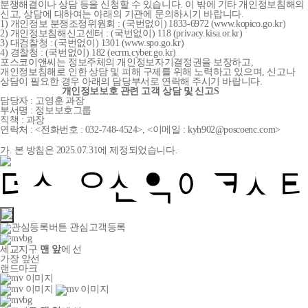
분쟁해결이나 상담 등을 신청할 수 있습니다. 이 밖에 기타 개인정보침해의
신고, 상담에 대하여는 아래의 기관에 문의하시기 바랍니다.
1) 개인정보 분쟁조정위원회 : (국번없이) 1833-6972 (www.kopico.go.kr)
2) 개인정보침해신고센터 : (국번없이) 118 (privacy.kisa.or.kr)
3) 대검찰청 : (국번없이) 1301 (www.spo.go.kr)
4) 경찰청 : (국번없이) 182 (ecrm.cyber.go.kr)
포스코이앤씨는 정보주체의 개인정보자기결정권을 보장하고,
개인정보침해로 인한 상담 및 피해 구제를 위해 노력하고 있으며, 신고나
상담이 필요한 경우 아래의 담당부서로 연락해 주시기 바랍니다.
개인정보보호 관련 고객 상담 및 신고S
담당자 : 고영훈 과장
부서명 : 정보보호그룹
직책 : 과장
연락처 : <전화번호 : 032-748-4524>, <이메일 : kyh902@poscoenc.com>
가. 본 방침은 2025.07.31에 제정되었습니다.
관심고객등록
세교지구
맨 앞
에 선
가장 앞선
랜드마크