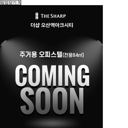
팝업닫기 X