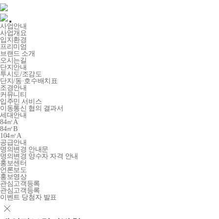
사업안내
사업개요
입지환경
프리미엄
브랜드 소개
오시는길
단지안내
투시도/조감도
단지/동·호수배치표
조경안내
커뮤니티
입주민 서비스
이동통신 협의 결과서
세대안내
84㎡A
84㎡B
104㎡A
공급안내
명의변경 안내문
명의변경 양수자 자격 안내
홍보센터
언론보도
홍보영상
관심고객등록
관심고객등록
이벤트 당첨자 발표