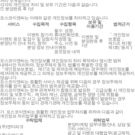
처리·보유합니다.
각각의 개인정보 처리 및 보유 기간은 다음과 같습니다.
① 분양완료 후 1년
포스코이앤씨는 아래와 같은 개인정보를 처리하고 있습니다.
보유 및
서비스
수집목적
수집항목
법적근거
이용기간
필수: 성명,
이벤트 참가자
휴대전화번호,
「 개인정보
이벤트 및
이벤트 응모 및
접수 및 당첨자
직장명 및
보호법 」
분양완료 후
분양단지 안내
처리, 청약/
주소, 사연 등
제15조 제1항
1년
분양 정보 안내
이벤트
제1호(‘동의’)
응모정보 내역
포스코이앤씨는 개인정보를 개인정보의 처리 목적에서 명시한 범위
내에서만 처리하며, 정보주체의 동의, 법률의 특별한 규정 등
『개인정보보호법』 제17조 및 제18조에 해당하는 경우에만 개인정보를
제3자에게 제공하고 그 외에는 정보주체의 개인정보를 제3자에게 제공하지
않습니다.
포스코이앤씨는 원활한 서비스 제공을 위해 다음의 경우 정보주체의
동의를 얻어 필요 최소한의 범위로만 제공합니다.
포스코이앤씨는 정부 관계부처가 합동으로 발표한 「긴급상황 시 개인정보
처리 및 보호수칙」에 따라 재난, 감염병, 급박한 생명·신체 위험을
초래하는 사건·사고, 급박한 재산 손실 등의 긴급상황이 발생하는 경우
정보주체의 동의 없이 관계기관에 개인정보를 제공할 수 있습니다.
가. 포스코이앤씨는 원활한 개인정보 업무처리를 위하여 다음과 같이
개인정보 처리업무를 위탁하고 있습니다.
수탁업체
위탁업무
분양마케팅 업무대행(안내, 상담 및
(주)엔티파크
기타 서비스)
광고 및 이벤트 대행업무(광고제작,