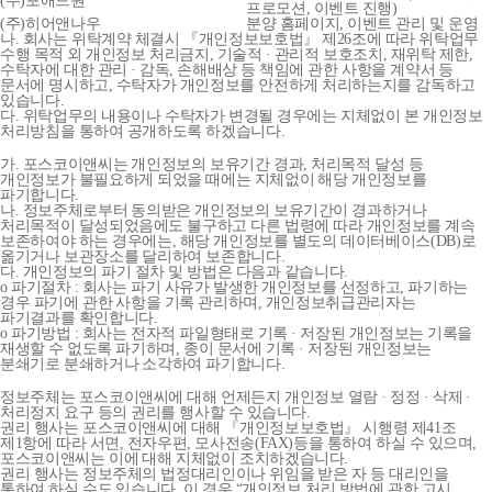
(주)포애드원
프로모션, 이벤트 진행)
(주)히어앤나우
분양 홈페이지, 이벤트 관리 및 운영
나. 회사는 위탁계약 체결시 『개인정보보호법』 제26조에 따라 위탁업무
수행 목적 외 개인정보 처리금지, 기술적 · 관리적 보호조치, 재위탁 제한,
수탁자에 대한 관리 · 감독, 손해배상 등 책임에 관한 사항을 계약서 등
문서에 명시하고, 수탁자가 개인정보를 안전하게 처리하는지를 감독하고
있습니다.
다. 위탁업무의 내용이나 수탁자가 변경될 경우에는 지체없이 본 개인정보
처리방침을 통하여 공개하도록 하겠습니다.
가. 포스코이앤씨는 개인정보의 보유기간 경과, 처리목적 달성 등
개인정보가 불필요하게 되었을 때에는 지체없이 해당 개인정보를
파기합니다.
나. 정보주체로부터 동의받은 개인정보의 보유기간이 경과하거나
처리목적이 달성되었음에도 불구하고 다른 법령에 따라 개인정보를 계속
보존하여야 하는 경우에는, 해당 개인정보를 별도의 데이터베이스(DB)로
옮기거나 보관장소를 달리하여 보존합니다.
다. 개인정보의 파기 절차 및 방법은 다음과 같습니다.
o 파기절차 : 회사는 파기 사유가 발생한 개인정보를 선정하고, 파기하는
경우 파기에 관한 사항을 기록 관리하며, 개인정보취급관리자는
파기결과를 확인합니다.
o 파기방법 : 회사는 전자적 파일형태로 기록 · 저장된 개인정보는 기록을
재생할 수 없도록 파기하며, 종이 문서에 기록 · 저장된 개인정보는
분쇄기로 분쇄하거나 소각하여 파기합니다.
정보주체는 포스코이앤씨에 대해 언제든지 개인정보 열람 · 정정 · 삭제 ·
처리정지 요구 등의 권리를 행사할 수 있습니다.
권리 행사는 포스코이앤씨에 대해 『개인정보보호법』 시행령 제41조
제1항에 따라 서면, 전자우편, 모사전송(FAX)등을 통하여 하실 수 있으며,
포스코이앤씨는 이에 대해 지체없이 조치하겠습니다.
권리 행사는 정보주체의 법정대리인이나 위임을 받은 자 등 대리인을
통하여 하실 수도 있습니다. 이 경우 “개인정보 처리 방법에 관한 고시