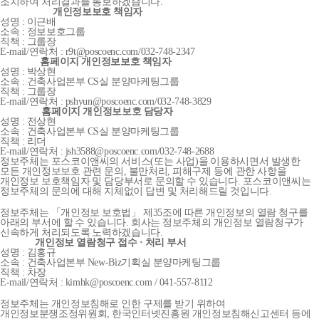
조치하여 처리결과를 통보하겠습니다.
개인정보보호 책임자
성명 : 이근배
소속 : 정보보호그룹
직책 : 그룹장
E-mail/연락처 : r9t@poscoenc.com/032-748-2347
홈페이지 개인정보보호 책임자
성명 : 박상현
소속 : 건축사업본부 CS실 분양마케팅그룹
직책 : 그룹장
E-mail/연락처 : pshyun@poscoenc.com/032-748-3829
홈페이지 개인정보보호 담당자
성명 : 전상현
소속 : 건축사업본부 CS실 분양마케팅그룹
직책 : 리더
E-mail/연락처 : jsh3588@poscoenc.com/032-748-2688
정보주체는 포스코이앤씨의 서비스(또는 사업)을 이용하시면서 발생한
모든 개인정보보호 관련 문의, 불만처리, 피해구제 등에 관한 사항을
개인정보 보호책임자 및 담당부서로 문의할 수 있습니다. 포스코이앤씨는
정보주체의 문의에 대해 지체없이 답변 및 처리해드릴 것입니다.
정보주체는 「개인정보 보호법」 제35조에 따른 개인정보의 열람 청구를
아래의 부서에 할 수 있습니다. 회사는 정보주체의 개인정보 열람청구가
신속하게 처리되도록 노력하겠습니다.
개인정보 열람청구 접수 · 처리 부서
성명 : 김홍규
소속 : 건축사업본부 New-Biz기획실 분양마케팅그룹
직책 : 차장
E-mail/연락처 : kimhk@poscoenc.com / 041-557-8112
정보주체는 개인정보침해로 인한 구제를 받기 위하여
개인정보분쟁조정위원회, 한국인터넷진흥원 개인정보침해신고센터 등에