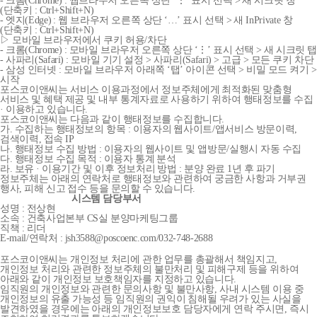
- 크롬(Chrome) : 웹브라우저 오른쪽 상단 ‘⋮’ 표시 선택 > 새 시크릿 창
(단축키 : Ctrl+Shift+N)
- 엣지(Edge) : 웹 브라우저 오른쪽 상단 ‘…’ 표시 선택 > 새 InPrivate 창
(단축키 : Ctrl+Shift+N)
▷ 모바일 브라우저에서 쿠키 허용/차단
- 크롬(Chrome) : 모바일 브라우저 오른쪽 상단 ‘⋮’ 표시 선택 > 새 시크릿 탭
- 사파리(Safari) : 모바일 기기 설정 > 사파리(Safari) > 고급 > 모든 쿠키 차단
- 삼성 인터넷 : 모바일 브라우저 아래쪽 ‘탭’ 아이콘 선택 > 비밀 모드 켜기 >
시작
포스코이앤씨는 서비스 이용과정에서 정보주체에게 최적화된 맞춤형
서비스 및 혜택 제공 및 내부 통계자료로 사용하기 위하여 행태정보를 수집
· 이용하고 있습니다.
포스코이앤씨는 다음과 같이 행태정보를 수집합니다.
가. 수집하는 행태정보의 항목 : 이용자의 웹사이트/앱서비스 방문이력,
검색이력, 접속 IP
나. 행태정보 수집 방법 : 이용자의 웹사이트 및 앱방문/실행시 자동 수집
다. 행태정보 수집 목적 : 이용자 통계 분석
라. 보유 · 이용기간 및 이후 정보처리 방법 : 분양 완료 1년 후 파기
정보주체는 아래의 연락처로 행태정보와 관련하여 궁금한 사항과 거부권
행사, 피해 신고 접수 등을 문의할 수 있습니다.
시스템 담당부서
성명 : 전상현
소속 : 건축사업본부 CS실 분양마케팅그룹
직책 : 리더
E-mail/연락처 : jsh3588@poscoenc.com/032-748-2688
포스코이앤씨는 개인정보 처리에 관한 업무를 총괄해서 책임지고,
개인정보 처리와 관련한 정보주체의 불만처리 및 피해구제 등을 위하여
아래와 같이 개인정보 보호책임자를 지정하고 있습니다.
임직원의 개인정보와 관련한 문의사항 및 불만사항, 사내 시스템 이용 중
개인정보의 유출 가능성 등 임직원의 권익이 침해될 우려가 있는 사실을
발견하였을 경우에는 아래의 개인정보보호 담당자에게 연락 주시면, 즉시