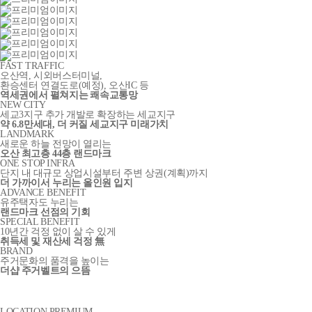
FAST TRAFFIC
오산역, 시외버스터미널,
환승센터 연결도로
(예정)
, 오산IC 등
역세권에서 펼쳐지는 쾌속교통망
NEW CITY
세교3지구 추가 개발로 확장하는 세교지구
약 6.8만세대, 더 커질 세교지구 미래가치
LANDMARK
새로운 하늘 전망이 열리는
오산 최고층 44층 랜드마크
ONE STOP INFRA
단지 내 대규모 상업시설부터 주변 상권(계획)까지
더 가까이서 누리는 올인원 입지
ADVANCE BENEFIT
유주택자도 누리는
랜드마크 선점의 기회
SPECIAL BENEFIT
10년간 걱정 없이 살 수 있게
취득세 및 재산세 걱정 無
BRAND
주거문화의 품격을 높이는
더샵 주거벨트의 으뜸
LOCATION PREMIUM