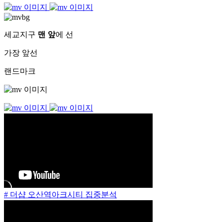
세교지구
맨 앞
에 선
가장 앞선
랜드마크
# 더샵 오산역아크시티 집중분석