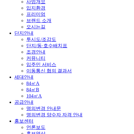
사업개요
입지환경
프리미엄
브랜드 소개
오시는길
단지안내
투시도/조감도
단지/동·호수배치표
조경안내
커뮤니티
입주민 서비스
이동통신 협의 결과서
세대안내
84㎡A
84㎡B
104㎡A
공급안내
명의변경 안내문
명의변경 양수자 자격 안내
홍보센터
언론보도
홍보영상