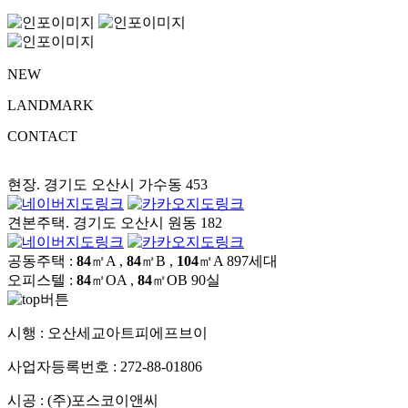
NEW
LANDMARK
CONTACT
현장. 경기도 오산시 가수동 453
견본주택. 경기도 오산시 원동 182
공동주택 :
84
㎡A ,
84
㎡B ,
104
㎡A
897세대
오피스텔 :
84
㎡OA ,
84
㎡OB
90실
시행 :
오산세교아트피에프브이
사업자등록번호 :
272-88-01806
시공 :
(주)포스코이앤씨