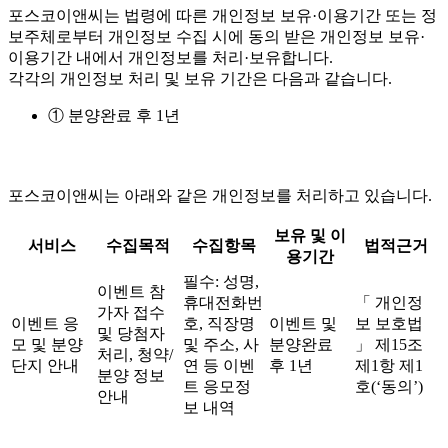
포스코이앤씨는 법령에 따른 개인정보 보유·이용기간 또는 정
보주체로부터 개인정보 수집 시에 동의 받은 개인정보 보유·
이용기간 내에서 개인정보를 처리·보유합니다.
각각의 개인정보 처리 및 보유 기간은 다음과 같습니다.
① 분양완료 후 1년
포스코이앤씨는 아래와 같은 개인정보를 처리하고 있습니다.
보유 및 이
서비스
수집목적
수집항목
법적근거
용기간
필수: 성명,
이벤트 참
휴대전화번
「 개인정
가자 접수
이벤트 응
호, 직장명
이벤트 및
보 보호법
및 당첨자
모 및 분양
및 주소, 사
분양완료
」 제15조
처리, 청약/
단지 안내
연 등 이벤
후 1년
제1항 제1
분양 정보
트 응모정
호(‘동의’)
안내
보 내역