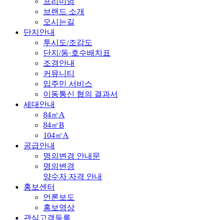
프리미엄
브랜드 소개
오시는길
단지안내
투시도/조감도
단지/동·호수배치표
조경안내
커뮤니티
입주민 서비스
이동통신 협의 결과서
세대안내
84㎡A
84㎡B
104㎡A
공급안내
명의변경 안내문
명의변경
양수자 자격 안내
홍보센터
언론보도
홍보영상
관심고객등록