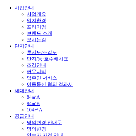
사업안내
사업개요
입지환경
프리미엄
브랜드 소개
오시는길
단지안내
투시도/조감도
단지/동·호수배치표
조경안내
커뮤니티
입주민 서비스
이동통신 협의 결과서
세대안내
84㎡A
84㎡B
104㎡A
공급안내
명의변경 안내문
명의변경
양수자 자격 안내