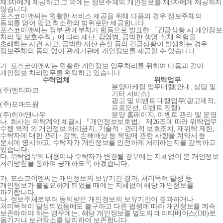
제3자에게 제공하고 그 외에는 정보주체의 개인정보를 제3자에게 제공하지
않습니다.
포스코이앤씨는 원활한 서비스 제공을 위해 다음의 경우 정보주체의
동의를 얻어 필요 최소한의 범위로만 제공합니다.
포스코이앤씨는 정부 관계부처가 합동으로 발표한 「긴급상황 시 개인정보
처리 및 보호수칙」에 따라 재난, 감염병, 급박한 생명·신체 위험을
초래하는 사건·사고, 급박한 재산 손실 등의 긴급상황이 발생하는 경우
정보주체의 동의 없이 관계기관에 개인정보를 제공할 수 있습니다.
가. 포스코이앤씨는 원활한 개인정보 업무처리를 위하여 다음과 같이
개인정보 처리업무를 위탁하고 있습니다.
수탁업체
위탁업무
분양마케팅 업무대행(안내, 상담 및
(주)엔티파크
기타 서비스)
광고 및 이벤트 대행업무(광고제작,
(주)포애드원
프로모션, 이벤트 진행)
(주)히어앤나우
분양 홈페이지, 이벤트 관리 및 운영
나. 회사는 위탁계약 체결시 『개인정보보호법』 제26조에 따라 위탁업무
수행 목적 외 개인정보 처리금지, 기술적 · 관리적 보호조치, 재위탁 제한,
수탁자에 대한 관리 · 감독, 손해배상 등 책임에 관한 사항을 계약서 등
문서에 명시하고, 수탁자가 개인정보를 안전하게 처리하는지를 감독하고
있습니다.
다. 위탁업무의 내용이나 수탁자가 변경될 경우에는 지체없이 본 개인정보
처리방침을 통하여 공개하도록 하겠습니다.
가. 포스코이앤씨는 개인정보의 보유기간 경과, 처리목적 달성 등
개인정보가 불필요하게 되었을 때에는 지체없이 해당 개인정보를
파기합니다.
나. 정보주체로부터 동의받은 개인정보의 보유기간이 경과하거나
처리목적이 달성되었음에도 불구하고 다른 법령에 따라 개인정보를 계속
보존하여야 하는 경우에는, 해당 개인정보를 별도의 데이터베이스(DB)로
옮기거나 보관장소를 달리하여 보존합니다.