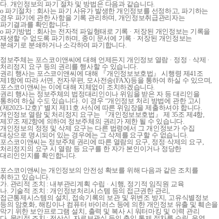
다. 개인정보의 파기 절차 및 방법은 다음과 같습니다.
o 파기절차 : 회사는 파기 사유가 발생한 개인정보를 선정하고, 파기하는
경우 파기에 관한 사항을 기록 관리하며, 개인정보취급관리자는
파기결과를 확인합니다.
o 파기방법 : 회사는 전자적 파일형태로 기록 · 저장된 개인정보는 기록을
재생할 수 없도록 파기하며, 종이 문서에 기록 · 저장된 개인정보는
분쇄기로 분쇄하거나 소각하여 파기합니다.
정보주체는 포스코이앤씨에 대해 언제든지 개인정보 열람 · 정정 · 삭제 ·
처리정지 요구 등의 권리를 행사할 수 있습니다.
권리 행사는 포스코이앤씨에 대해 『개인정보보호법』 시행령 제41조
제1항에 따라 서면, 전자우편, 모사전송(FAX)등을 통하여 하실 수 있으며,
포스코이앤씨는 이에 대해 지체없이 조치하겠습니다.
권리 행사는 정보주체의 법정대리인이나 위임을 받은 자 등 대리인을
통하여 하실 수도 있습니다. 이 경우 “개인정보 처리 방법에 관한 고시
(제2023-12호)” 별지 제11호 서식에 따른 위임장을 제출하셔야 합니다.
개인정보 열람 및 처리정지 요구는 『개인정보보호법』 제 35조 제4항,
제37조 제2항에 의하여 정보주체의 권리가 제한 될 수 있습니다.
개인정보의 정정 및 삭제 요구는 다른 법령에서 그 개인정보가 수집
대상으로 명시되어 있는 경우에는 그 삭제를 요구할 수 없습니다.
포스코이앤씨는 정보주체 권리에 따른 열람의 요구, 정정·삭제의 요구,
처리정지의 요구 시 열람 등 요구를 한 자가 본인이거나 정당한
대리인인지를 확인합니다.
포스코이앤씨는 개인정보의 안전성 확보를 위해 다음과 같은 조치를
취하고 있습니다.
가. 관리적 조치 : 내부관리계획 수립 · 시행, 정기적 임직원 교육
나. 기술적 조치 : 개인정보처리시스템 등의 접근권한 관리,
접근통제시스템의 설치, 접속기록의 보관 및 위변조 방지, 고유식별정보
등의 암호화, 해킹이나 컴퓨터 바이러스 등에 의한 개인정보 유출 및 훼손을
막기 위한 보안프로그램 설치, 출력 및 복사 시 워터마킹 및 이력 관리
다. 물리적 조치 : 전산실, 자료보관실 등의 출입 통제 절차를 수립, 운영