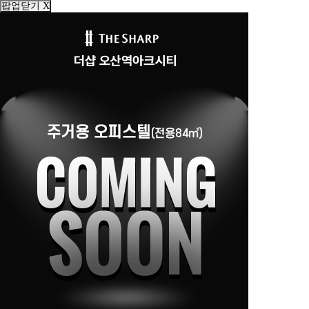
팝업닫기 X