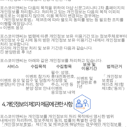
포스코이앤씨는 다음의 목적을 위하여 더샵 신문그리니티 2차 홈페이지의
개인정보를 처리합니다. 처리하고 있는 개인정보는 다음의 목적 이외의
용도로는 이용되지 않으며, 이용 목적이 변경되는 경우에는
『개인정보보호법』 제18조에 따라 별도의 동의를 받는 등 필요한 조치를
이행할 예정입니다.
○ 이벤트 응모
포스코이앤씨는 법령에 따른 개인정보 보유·이용기간 또는 정보주체로부터
개인정보 수집 시에 동의 받은 개인정보 보유·이용기간 내에서 개인정보를
처리·보유합니다.
각각의 개인정보 처리 및 보유 기간은 다음과 같습니다.
① 분양완료 후 1년
포스코이앤씨는 아래와 같은 개인정보를 처리하고 있습니다.
보유 및
서비스
수집목적
수집항목
법적근거
이용기간
필수: 성명,
이벤트 참가자
휴대전화번호,
「 개인정보
이벤트 및
이벤트 응모 및
접수 및 당첨자
직장명 및
보호법 」
분양완료 후
분양단지 안내
처리, 청약/
주소, 사연 등
제15조 제1항
1년
분양 정보 안내
이벤트
제1호(‘동의’)
응모정보 내역
포스코이앤씨는 개인정보를 개인정보의 처리 목적에서 명시한 범위
내에서만 처리하며, 정보주체의 동의, 법률의 특별한 규정 등
『개인정보보호법』 제17조 및 제18조에 해당하는 경우에만 개인정보를