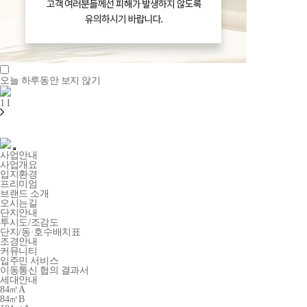
오늘 하루동안 보지 않기
1
I
사업안내
사업개요
입지환경
프리미엄
브랜드 소개
오시는길
단지안내
투시도/조감도
단지/동·호수배치표
조경안내
커뮤니티
입주민 서비스
이동통신 협의 결과서
세대안내
84㎡A
84㎡B