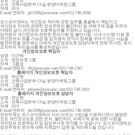
성명 : 전상현
소속 : 건축사업본부 CS실 분양마케팅그룹
직책 : 리더
E-mail/연락처 : jsh3588@poscoenc.com/032-748-2688
포스코이앤씨는 개인정보 처리에 관한 업무를 총괄해서 책임지고,
개인정보 처리와 관련한 정보주체의 불만처리 및 피해구제 등을 위하여
아래와 같이 개인정보 보호책임자를 지정하고 있습니다.
임직원의 개인정보와 관련한 문의사항 및 불만사항, 사내 시스템 이용 중
개인정보의 유출 가능성 등 임직원의 권익이 침해될 우려가 있는 사실을
발견하였을 경우에는 아래의 개인정보보호 담당자에게 연락 주시면, 즉시
조치하여 처리결과를 통보하겠습니다.
개인정보보호 책임자
성명 : 이근배
소속 : 정보보호그룹
직책 : 그룹장
E-mail/연락처 : r9t@poscoenc.com/032-748-2347
홈페이지 개인정보보호 책임자
성명 : 박상현
소속 : 건축사업본부 CS실 분양마케팅그룹
직책 : 그룹장
E-mail/연락처 : pshyun@poscoenc.com/032-748-3829
홈페이지 개인정보보호 담당자
성명 : 전상현
소속 : 건축사업본부 CS실 분양마케팅그룹
직책 : 리더
E-mail/연락처 : jsh3588@poscoenc.com/032-748-2688
정보주체는 포스코이앤씨의 서비스(또는 사업)을 이용하시면서 발생한
모든 개인정보보호 관련 문의, 불만처리, 피해구제 등에 관한 사항을
개인정보 보호책임자 및 담당부서로 문의할 수 있습니다. 포스코이앤씨는
정보주체의 문의에 대해 지체없이 답변 및 처리해드릴 것입니다.