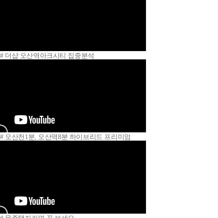
# 더샵 오산역아크시티 집중분석
# 오산천1분, 오산역8분 하이브리드 프리미엄