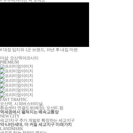
# 무주택자라면 꼭 보세요
# 대장 입지와 1군 브랜드, 10년 후 내집 마련
더샵
오산역아크시티
PREMIUM
FAST TRAFFIC
오산역, 시외버스터미널,
환승센터 연결도로
(예정)
, 오산IC 등
역세권에서 펼쳐지는 쾌속교통망
NEW CITY
세교3지구 추가 개발로 확장하는 세교지구
약 6.8만세대, 더 커질 세교지구 미래가치
LANDMARK
새로운 하늘 전망이 열리는