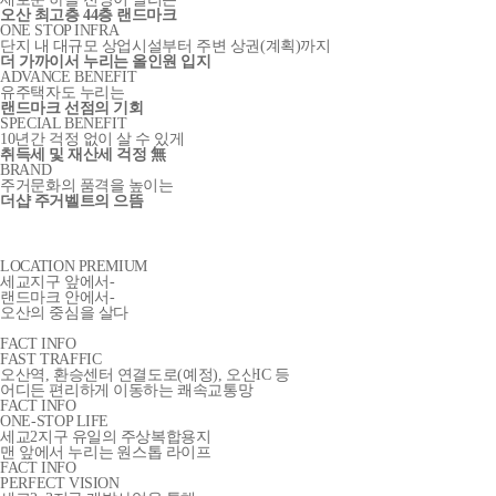
오산 최고층 44층 랜드마크
ONE STOP INFRA
단지 내 대규모 상업시설부터 주변 상권(계획)까지
더 가까이서 누리는 올인원 입지
ADVANCE BENEFIT
유주택자도 누리는
랜드마크 선점의 기회
SPECIAL BENEFIT
10년간 걱정 없이 살 수 있게
취득세 및 재산세 걱정 無
BRAND
주거문화의 품격을 높이는
더샵 주거벨트의 으뜸
LOCATION PREMIUM
세교지구 앞에서-
랜드마크 안에서-
오산의 중심을 살다
FACT INFO
FAST TRAFFIC
오산역, 환승센터 연결도로(예정), 오산IC 등
어디든 편리하게 이동하는 쾌속교통망
FACT INFO
ONE-STOP LIFE
세교2지구 유일의 주상복합용지
맨 앞에서 누리는 원스톱 라이프
FACT INFO
PERFECT VISION