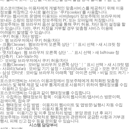
포스코이앤씨는 이용자에게 개별적인 맞춤서비스를 제공하기 위해 이용
정보를 저장하고 수시로 불러오는 ‘쿠키(cookie)’를 사용합니다.
쿠키는 웹사이트 운영에 이용되는 서버(http)가 정보주체의 브라우저에
보내는 소량의 정보이며 정보주체의 PC 또는 모바일에 저장됩니다.
정보주체는 웹 브라우저 옵션 설정을 통해 쿠키 허용, 차단 등의 설정을 할
수 있습니다. 다만, 쿠키 저장을 거부할 경우 맞춤형 서비스 이용에
어려움이 발생할 수 있습니다.
<쿠키 허용 / 차단 방법>
▷ 웹 브라우저에서 쿠키 허용/차단
- 크롬(Chrome) : 웹브라우저 오른쪽 상단 ‘⋮’ 표시 선택 > 새 시크릿 창
(단축키 : Ctrl+Shift+N)
- 엣지(Edge) : 웹 브라우저 오른쪽 상단 ‘…’ 표시 선택 > 새 InPrivate 창
(단축키 : Ctrl+Shift+N)
▷ 모바일 브라우저에서 쿠키 허용/차단
- 크롬(Chrome) : 모바일 브라우저 오른쪽 상단 ‘⋮’ 표시 선택 > 새 시크릿 탭
- 사파리(Safari) : 모바일 기기 설정 > 사파리(Safari) > 고급 > 모든 쿠키 차단
- 삼성 인터넷 : 모바일 브라우저 아래쪽 ‘탭’ 아이콘 선택 > 비밀 모드 켜기 >
시작
포스코이앤씨는 서비스 이용과정에서 정보주체에게 최적화된 맞춤형
서비스 및 혜택 제공 및 내부 통계자료로 사용하기 위하여 행태정보를 수집
· 이용하고 있습니다.
포스코이앤씨는 다음과 같이 행태정보를 수집합니다.
가. 수집하는 행태정보의 항목 : 이용자의 웹사이트/앱서비스 방문이력,
검색이력, 접속 IP
나. 행태정보 수집 방법 : 이용자의 웹사이트 및 앱방문/실행시 자동 수집
다. 행태정보 수집 목적 : 이용자 통계 분석
라. 보유 · 이용기간 및 이후 정보처리 방법 : 분양 완료 1년 후 파기
정보주체는 아래의 연락처로 행태정보와 관련하여 궁금한 사항과 거부권
행사, 피해 신고 접수 등을 문의할 수 있습니다.
시스템 담당부서