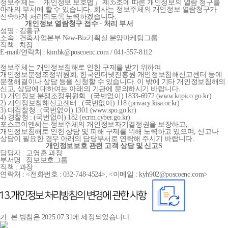
정보주체는 「개인정보 보호법」 제35조에 따른 개인정보의 열람 청구를
아래의 부서에 할 수 있습니다. 회사는 정보주체의 개인정보 열람청구가
신속하게 처리되도록 노력하겠습니다.
개인정보 열람청구 접수 · 처리 부서
성명 : 김홍규
소속 : 건축사업본부 New-Biz기획실 분양마케팅그룹
직책 : 차장
E-mail/연락처 : kimhk@poscoenc.com / 041-557-8112
정보주체는 개인정보침해로 인한 구제를 받기 위하여
개인정보분쟁조정위원회, 한국인터넷진흥원 개인정보침해신고센터 등에
분쟁해결이나 상담 등을 신청할 수 있습니다. 이 밖에 기타 개인정보침해의
신고, 상담에 대하여는 아래의 기관에 문의하시기 바랍니다.
1) 개인정보 분쟁조정위원회 : (국번없이) 1833-6972 (www.kopico.go.kr)
2) 개인정보침해신고센터 : (국번없이) 118 (privacy.kisa.or.kr)
3) 대검찰청 : (국번없이) 1301 (www.spo.go.kr)
4) 경찰청 : (국번없이) 182 (ecrm.cyber.go.kr)
포스코이앤씨는 정보주체의 개인정보자기결정권을 보장하고,
개인정보침해로 인한 상담 및 피해 구제를 위해 노력하고 있으며, 신고나
상담이 필요한 경우 아래의 담당부서로 연락해 주시기 바랍니다.
개인정보보호 관련 고객 상담 및 신고S
담당자 : 고영훈 과장
부서명 : 정보보호그룹
직책 : 과장
연락처 : <전화번호 : 032-748-4524>, <이메일 : kyh902@poscoenc.com>
가. 본 방침은 2025.07.31에 제정되었습니다.