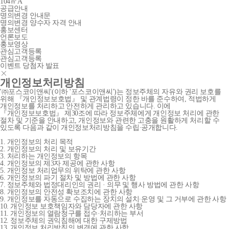
104㎡A
공급안내
명의변경 안내문
명의변경 양수자 자격 안내
홍보센터
언론보도
홍보영상
관심고객등록
관심고객등록
이벤트 당첨자 발표
개인정보처리방침
'㈜포스코이앤씨'(이하 '포스코이앤씨')는 정보주체의 자유와 권리 보호를
위해 『개인정보보호법』 및 관계법령이 정한 바를 준수하여, 적법하게
개인정보를 처리하고 안전하게 관리하고 있습니다. 이에
『개인정보보호법』 제30조에 따라 정보주체에게 개인정보 처리에 관한
절차 및 기준을 안내하고, 개인정보와 관련한 고충을 원활하게 처리할 수
있도록 다음과 같이 개인정보처리방침을 수립∙공개합니다.
1. 개인정보의 처리 목적
2. 개인정보의 처리 및 보유기간
3. 처리하는 개인정보의 항목
4. 개인정보의 제3자 제공에 관한 사항
5. 개인정보 처리업무의 위탁에 관한 사항
6. 개인정보의 파기 절차 및 방법에 관한 사항
7. 정보주체와 법정대리인의 권리 · 의무 및 행사 방법에 관한 사항
8. 개인정보의 안전성 확보조치에 관한 사항
9. 개인정보를 자동으로 수집하는 장치의 설치∙운영 및 그 거부에 관한 사항
10. 개인정보 보호책임자와 담당자에 관한 사항
11. 개인정보의 열람청구를 접수·처리하는 부서
12. 정보주체의 권익침해에 대한 구제방법
13. 개인정보 처리방침의 변경에 관한 사항