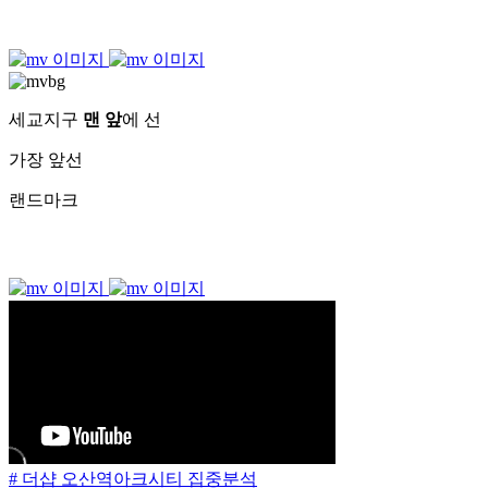
세교지구
맨 앞
에 선
가장 앞선
랜드마크
# 더샵 오산역아크시티 집중분석