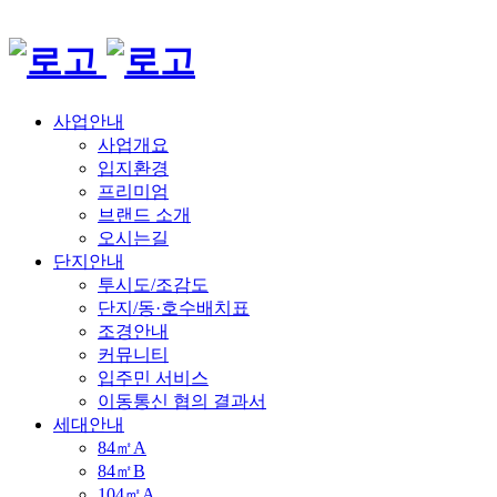
사업안내
사업개요
입지환경
프리미엄
브랜드 소개
오시는길
단지안내
투시도/조감도
단지/동·호수배치표
조경안내
커뮤니티
입주민 서비스
이동통신 협의 결과서
세대안내
84㎡A
84㎡B
104㎡A