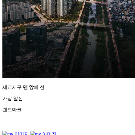
세교지구
맨 앞
에 선
가장 앞선
랜드마크