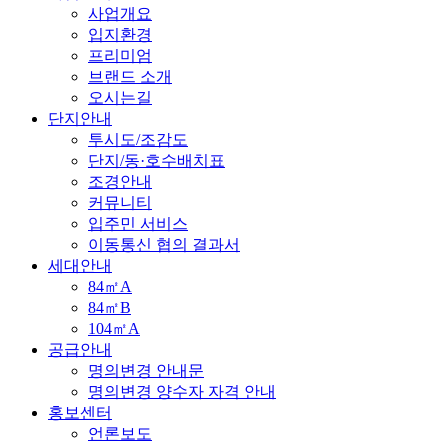
사업개요
입지환경
프리미엄
브랜드 소개
오시는길
단지안내
투시도/조감도
단지/동·호수배치표
조경안내
커뮤니티
입주민 서비스
이동통신 협의 결과서
세대안내
84㎡A
84㎡B
104㎡A
공급안내
명의변경 안내문
명의변경 양수자 자격 안내
홍보센터
언론보도