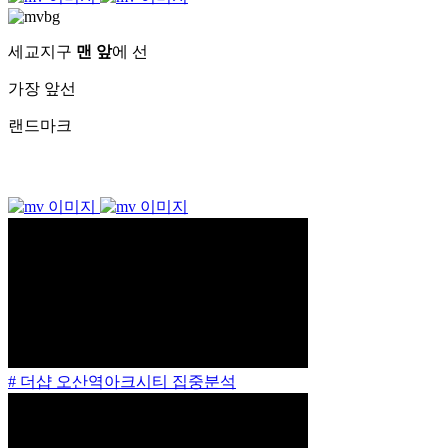
세교지구
맨 앞
에 선
가장 앞선
랜드마크
# 더샵 오산역아크시티 집중분석