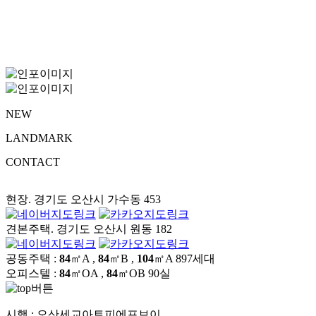
NEW
LANDMARK
CONTACT
현장. 경기도 오산시 가수동 453
견본주택. 경기도 오산시 원동 182
공동주택 :
84
㎡A ,
84
㎡B ,
104
㎡A
897세대
오피스텔 :
84
㎡OA ,
84
㎡OB
90실
시행 :
오산세교아트피에프브이