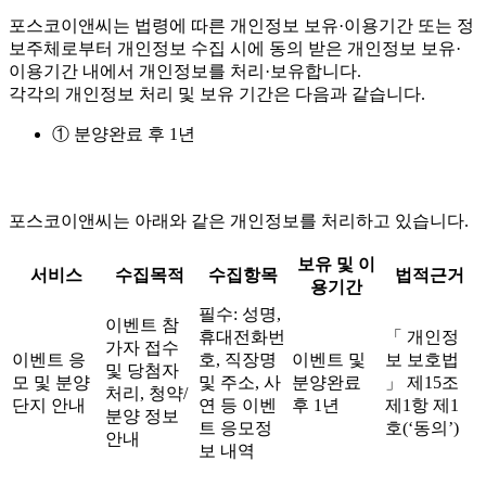
포스코이앤씨는 법령에 따른 개인정보 보유·이용기간 또는 정
보주체로부터 개인정보 수집 시에 동의 받은 개인정보 보유·
이용기간 내에서 개인정보를 처리·보유합니다.
각각의 개인정보 처리 및 보유 기간은 다음과 같습니다.
① 분양완료 후 1년
포스코이앤씨는 아래와 같은 개인정보를 처리하고 있습니다.
보유 및 이
서비스
수집목적
수집항목
법적근거
용기간
필수: 성명,
이벤트 참
휴대전화번
「 개인정
가자 접수
이벤트 응
호, 직장명
이벤트 및
보 보호법
및 당첨자
모 및 분양
및 주소, 사
분양완료
」 제15조
처리, 청약/
단지 안내
연 등 이벤
후 1년
제1항 제1
분양 정보
트 응모정
호(‘동의’)
안내
보 내역