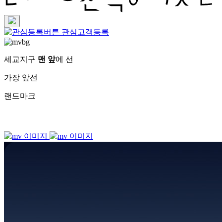
관심고객등록
세교지구
맨 앞
에 선
가장 앞선
랜드마크