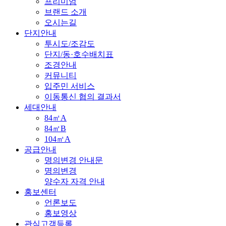
프리미엄
브랜드 소개
오시는길
단지안내
투시도/조감도
단지/동·호수배치표
조경안내
커뮤니티
입주민 서비스
이동통신 협의 결과서
세대안내
84㎡A
84㎡B
104㎡A
공급안내
명의변경 안내문
명의변경
양수자 자격 안내
홍보센터
언론보도
홍보영상
관심고객등록