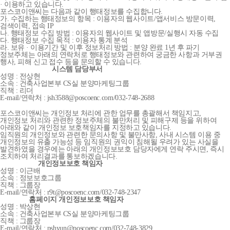
· 이용하고 있습니다.
포스코이앤씨는 다음과 같이 행태정보를 수집합니다.
가. 수집하는 행태정보의 항목 : 이용자의 웹사이트/앱서비스 방문이력,
검색이력, 접속 IP
나. 행태정보 수집 방법 : 이용자의 웹사이트 및 앱방문/실행시 자동 수집
다. 행태정보 수집 목적 : 이용자 통계 분석
라. 보유 · 이용기간 및 이후 정보처리 방법 : 분양 완료 1년 후 파기
정보주체는 아래의 연락처로 행태정보와 관련하여 궁금한 사항과 거부권
행사, 피해 신고 접수 등을 문의할 수 있습니다.
시스템 담당부서
성명 : 전상현
소속 : 건축사업본부 CS실 분양마케팅그룹
직책 : 리더
E-mail/연락처 : jsh3588@poscoenc.com/032-748-2688
포스코이앤씨는 개인정보 처리에 관한 업무를 총괄해서 책임지고,
개인정보 처리와 관련한 정보주체의 불만처리 및 피해구제 등을 위하여
아래와 같이 개인정보 보호책임자를 지정하고 있습니다.
임직원의 개인정보와 관련한 문의사항 및 불만사항, 사내 시스템 이용 중
개인정보의 유출 가능성 등 임직원의 권익이 침해될 우려가 있는 사실을
발견하였을 경우에는 아래의 개인정보보호 담당자에게 연락 주시면, 즉시
조치하여 처리결과를 통보하겠습니다.
개인정보보호 책임자
성명 : 이근배
소속 : 정보보호그룹
직책 : 그룹장
E-mail/연락처 : r9t@poscoenc.com/032-748-2347
홈페이지 개인정보보호 책임자
성명 : 박상현
소속 : 건축사업본부 CS실 분양마케팅그룹
직책 : 그룹장
E-mail/연락처 : pshyun@poscoenc.com/032-748-3829