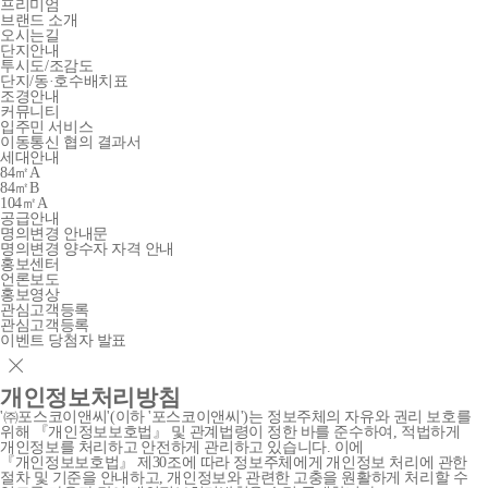
프리미엄
브랜드 소개
오시는길
단지안내
투시도/조감도
단지/동·호수배치표
조경안내
커뮤니티
입주민 서비스
이동통신 협의 결과서
세대안내
84㎡A
84㎡B
104㎡A
공급안내
명의변경 안내문
명의변경 양수자 자격 안내
홍보센터
언론보도
홍보영상
관심고객등록
관심고객등록
이벤트 당첨자 발표
개인정보처리방침
'㈜포스코이앤씨'(이하 '포스코이앤씨')는 정보주체의 자유와 권리 보호를
위해 『개인정보보호법』 및 관계법령이 정한 바를 준수하여, 적법하게
개인정보를 처리하고 안전하게 관리하고 있습니다. 이에
『개인정보보호법』 제30조에 따라 정보주체에게 개인정보 처리에 관한
절차 및 기준을 안내하고, 개인정보와 관련한 고충을 원활하게 처리할 수