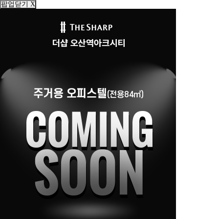
팝업닫기 X