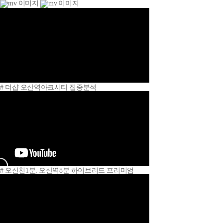
# 더샵 오산역아크시티 집중분석
# 오산천1분, 오산역8분 하이브리드 프리미엄