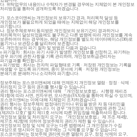
있습니다.
다. 위탁업무의 내용이나 수탁자가 변경될 경우에는 지체없이 본 개인정보
처리방침을 통하여 공개하도록 하겠습니다.
가. 포스코이앤씨는 개인정보의 보유기간 경과, 처리목적 달성 등
개인정보가 불필요하게 되었을 때에는 지체없이 해당 개인정보를
파기합니다.
나. 정보주체로부터 동의받은 개인정보의 보유기간이 경과하거나
처리목적이 달성되었음에도 불구하고 다른 법령에 따라 개인정보를 계속
보존하여야 하는 경우에는, 해당 개인정보를 별도의 데이터베이스(DB)로
옮기거나 보관장소를 달리하여 보존합니다.
다. 개인정보의 파기 절차 및 방법은 다음과 같습니다.
o 파기절차 : 회사는 파기 사유가 발생한 개인정보를 선정하고, 파기하는
경우 파기에 관한 사항을 기록 관리하며, 개인정보취급관리자는
파기결과를 확인합니다.
o 파기방법 : 회사는 전자적 파일형태로 기록 · 저장된 개인정보는 기록을
재생할 수 없도록 파기하며, 종이 문서에 기록 · 저장된 개인정보는
분쇄기로 분쇄하거나 소각하여 파기합니다.
정보주체는 포스코이앤씨에 대해 언제든지 개인정보 열람 · 정정 · 삭제 ·
처리정지 요구 등의 권리를 행사할 수 있습니다.
권리 행사는 포스코이앤씨에 대해 『개인정보보호법』 시행령 제41조
제1항에 따라 서면, 전자우편, 모사전송(FAX)등을 통하여 하실 수 있으며,
포스코이앤씨는 이에 대해 지체없이 조치하겠습니다.
권리 행사는 정보주체의 법정대리인이나 위임을 받은 자 등 대리인을
통하여 하실 수도 있습니다. 이 경우 “개인정보 처리 방법에 관한 고시
(제2023-12호)” 별지 제11호 서식에 따른 위임장을 제출하셔야 합니다.
개인정보 열람 및 처리정지 요구는 『개인정보보호법』 제 35조 제4항,
제37조 제2항에 의하여 정보주체의 권리가 제한 될 수 있습니다.
개인정보의 정정 및 삭제 요구는 다른 법령에서 그 개인정보가 수집
대상으로 명시되어 있는 경우에는 그 삭제를 요구할 수 없습니다.
포스코이앤씨는 정보주체 권리에 따른 열람의 요구, 정정·삭제의 요구,