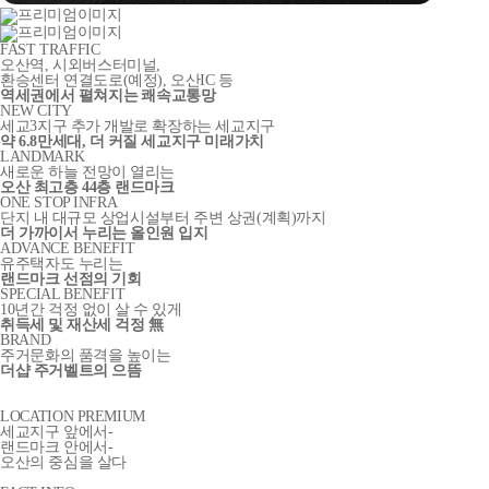
FAST TRAFFIC
오산역, 시외버스터미널,
환승센터 연결도로
(예정)
, 오산IC 등
역세권에서 펼쳐지는 쾌속교통망
NEW CITY
세교3지구 추가 개발로 확장하는 세교지구
약 6.8만세대, 더 커질 세교지구 미래가치
LANDMARK
새로운 하늘 전망이 열리는
오산 최고층 44층 랜드마크
ONE STOP INFRA
단지 내 대규모 상업시설부터 주변 상권(계획)까지
더 가까이서 누리는 올인원 입지
ADVANCE BENEFIT
유주택자도 누리는
랜드마크 선점의 기회
SPECIAL BENEFIT
10년간 걱정 없이 살 수 있게
취득세 및 재산세 걱정 無
BRAND
주거문화의 품격을 높이는
더샵 주거벨트의 으뜸
LOCATION PREMIUM
세교지구 앞에서-
랜드마크 안에서-
오산의 중심을 살다