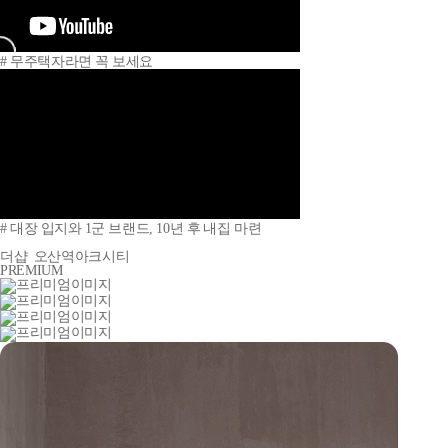
# 무주택자라면 꼭 보세요
# 대장 입지와 1군 브랜드, 10년 후 내집 마련
더샵
오산역아크시티
PREMIUM