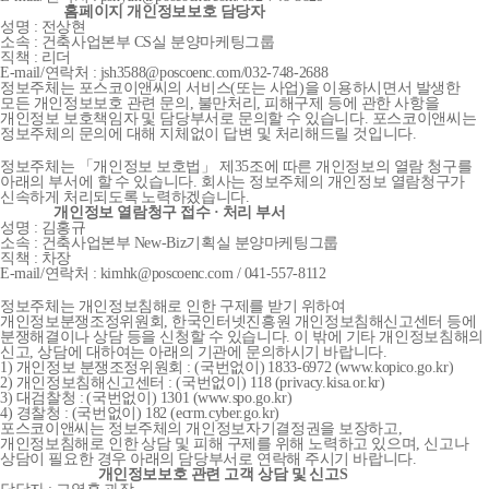
홈페이지 개인정보보호 담당자
성명 : 전상현
소속 : 건축사업본부 CS실 분양마케팅그룹
직책 : 리더
E-mail/연락처 : jsh3588@poscoenc.com/032-748-2688
정보주체는 포스코이앤씨의 서비스(또는 사업)을 이용하시면서 발생한
모든 개인정보보호 관련 문의, 불만처리, 피해구제 등에 관한 사항을
개인정보 보호책임자 및 담당부서로 문의할 수 있습니다. 포스코이앤씨는
정보주체의 문의에 대해 지체없이 답변 및 처리해드릴 것입니다.
정보주체는 「개인정보 보호법」 제35조에 따른 개인정보의 열람 청구를
아래의 부서에 할 수 있습니다. 회사는 정보주체의 개인정보 열람청구가
신속하게 처리되도록 노력하겠습니다.
개인정보 열람청구 접수 · 처리 부서
성명 : 김홍규
소속 : 건축사업본부 New-Biz기획실 분양마케팅그룹
직책 : 차장
E-mail/연락처 : kimhk@poscoenc.com / 041-557-8112
정보주체는 개인정보침해로 인한 구제를 받기 위하여
개인정보분쟁조정위원회, 한국인터넷진흥원 개인정보침해신고센터 등에
분쟁해결이나 상담 등을 신청할 수 있습니다. 이 밖에 기타 개인정보침해의
신고, 상담에 대하여는 아래의 기관에 문의하시기 바랍니다.
1) 개인정보 분쟁조정위원회 : (국번없이) 1833-6972 (www.kopico.go.kr)
2) 개인정보침해신고센터 : (국번없이) 118 (privacy.kisa.or.kr)
3) 대검찰청 : (국번없이) 1301 (www.spo.go.kr)
4) 경찰청 : (국번없이) 182 (ecrm.cyber.go.kr)
포스코이앤씨는 정보주체의 개인정보자기결정권을 보장하고,
개인정보침해로 인한 상담 및 피해 구제를 위해 노력하고 있으며, 신고나
상담이 필요한 경우 아래의 담당부서로 연락해 주시기 바랍니다.
개인정보보호 관련 고객 상담 및 신고S