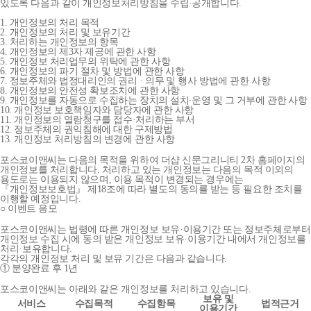
있도록 다음과 같이 개인정보처리방침을 수립∙공개합니다.
1. 개인정보의 처리 목적
2. 개인정보의 처리 및 보유기간
3. 처리하는 개인정보의 항목
4. 개인정보의 제3자 제공에 관한 사항
5. 개인정보 처리업무의 위탁에 관한 사항
6. 개인정보의 파기 절차 및 방법에 관한 사항
7. 정보주체와 법정대리인의 권리 · 의무 및 행사 방법에 관한 사항
8. 개인정보의 안전성 확보조치에 관한 사항
9. 개인정보를 자동으로 수집하는 장치의 설치∙운영 및 그 거부에 관한 사항
10. 개인정보 보호책임자와 담당자에 관한 사항
11. 개인정보의 열람청구를 접수·처리하는 부서
12. 정보주체의 권익침해에 대한 구제방법
13. 개인정보 처리방침의 변경에 관한 사항
포스코이앤씨는 다음의 목적을 위하여 더샵 신문그리니티 2차 홈페이지의
개인정보를 처리합니다. 처리하고 있는 개인정보는 다음의 목적 이외의
용도로는 이용되지 않으며, 이용 목적이 변경되는 경우에는
『개인정보보호법』 제18조에 따라 별도의 동의를 받는 등 필요한 조치를
이행할 예정입니다.
○ 이벤트 응모
포스코이앤씨는 법령에 따른 개인정보 보유·이용기간 또는 정보주체로부터
개인정보 수집 시에 동의 받은 개인정보 보유·이용기간 내에서 개인정보를
처리·보유합니다.
각각의 개인정보 처리 및 보유 기간은 다음과 같습니다.
① 분양완료 후 1년
포스코이앤씨는 아래와 같은 개인정보를 처리하고 있습니다.
보유 및
서비스
수집목적
수집항목
법적근거
이용기간