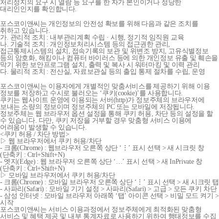
처리정지의 요구 시 열람 등 요구를 한 자가 본인이거나 정당한
대리인인지를 확인합니다.
포스코이앤씨는 개인정보의 안전성 확보를 위해 다음과 같은 조치를
취하고 있습니다.
가. 관리적 조치 : 내부관리계획 수립 · 시행, 정기적 임직원 교육
나. 기술적 조치 : 개인정보처리시스템 등의 접근권한 관리,
접근통제시스템의 설치, 접속기록의 보관 및 위변조 방지, 고유식별정보
등의 암호화, 해킹이나 컴퓨터 바이러스 등에 의한 개인정보 유출 및 훼손을
막기 위한 보안프로그램 설치, 출력 및 복사 시 워터마킹 및 이력 관리
다. 물리적 조치 : 전산실, 자료보관실 등의 출입 통제 절차를 수립, 운영
포스코이앤씨는 이용자에게 개별적인 맞춤서비스를 제공하기 위해 이용
정보를 저장하고 수시로 불러오는 ‘쿠키(cookie)’를 사용합니다.
쿠키는 웹사이트 운영에 이용되는 서버(http)가 정보주체의 브라우저에
보내는 소량의 정보이며 정보주체의 PC 또는 모바일에 저장됩니다.
정보주체는 웹 브라우저 옵션 설정을 통해 쿠키 허용, 차단 등의 설정을 할
수 있습니다. 다만, 쿠키 저장을 거부할 경우 맞춤형 서비스 이용에
어려움이 발생할 수 있습니다.
<쿠키 허용 / 차단 방법>
▷ 웹 브라우저에서 쿠키 허용/차단
- 크롬(Chrome) : 웹브라우저 오른쪽 상단 ‘⋮’ 표시 선택 > 새 시크릿 창
(단축키 : Ctrl+Shift+N)
- 엣지(Edge) : 웹 브라우저 오른쪽 상단 ‘…’ 표시 선택 > 새 InPrivate 창
(단축키 : Ctrl+Shift+N)
▷ 모바일 브라우저에서 쿠키 허용/차단
- 크롬(Chrome) : 모바일 브라우저 오른쪽 상단 ‘⋮’ 표시 선택 > 새 시크릿 탭
- 사파리(Safari) : 모바일 기기 설정 > 사파리(Safari) > 고급 > 모든 쿠키 차단
- 삼성 인터넷 : 모바일 브라우저 아래쪽 ‘탭’ 아이콘 선택 > 비밀 모드 켜기 >
시작
포스코이앤씨는 서비스 이용과정에서 정보주체에게 최적화된 맞춤형
서비스 및 혜택 제공 및 내부 통계자료로 사용하기 위하여 행태정보를 수집