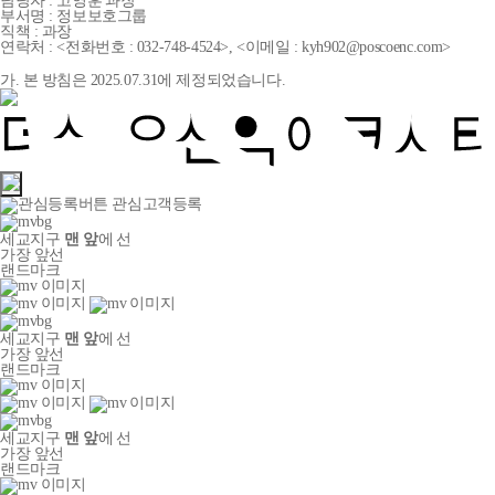
담당자 : 고영훈 과장
부서명 : 정보보호그룹
직책 : 과장
연락처 : <전화번호 : 032-748-4524>, <이메일 : kyh902@poscoenc.com>
가. 본 방침은 2025.07.31에 제정되었습니다.
관심고객등록
세교지구
맨 앞
에 선
가장 앞선
랜드마크
세교지구
맨 앞
에 선
가장 앞선
랜드마크
세교지구
맨 앞
에 선
가장 앞선
랜드마크