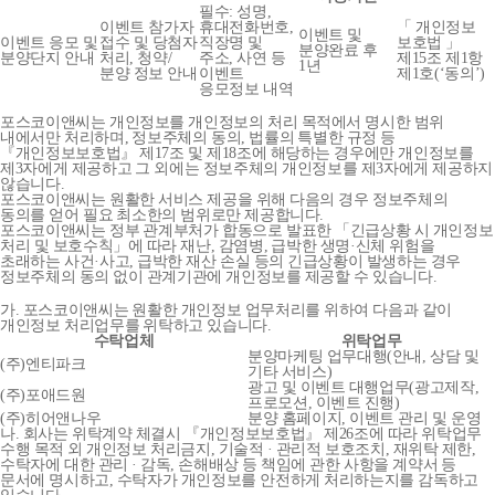
필수: 성명,
이벤트 참가자
휴대전화번호,
「 개인정보
이벤트 및
이벤트 응모 및
접수 및 당첨자
직장명 및
보호법 」
분양완료 후
분양단지 안내
처리, 청약/
주소, 사연 등
제15조 제1항
1년
분양 정보 안내
이벤트
제1호(‘동의’)
응모정보 내역
포스코이앤씨는 개인정보를 개인정보의 처리 목적에서 명시한 범위
내에서만 처리하며, 정보주체의 동의, 법률의 특별한 규정 등
『개인정보보호법』 제17조 및 제18조에 해당하는 경우에만 개인정보를
제3자에게 제공하고 그 외에는 정보주체의 개인정보를 제3자에게 제공하지
않습니다.
포스코이앤씨는 원활한 서비스 제공을 위해 다음의 경우 정보주체의
동의를 얻어 필요 최소한의 범위로만 제공합니다.
포스코이앤씨는 정부 관계부처가 합동으로 발표한 「긴급상황 시 개인정보
처리 및 보호수칙」에 따라 재난, 감염병, 급박한 생명·신체 위험을
초래하는 사건·사고, 급박한 재산 손실 등의 긴급상황이 발생하는 경우
정보주체의 동의 없이 관계기관에 개인정보를 제공할 수 있습니다.
가. 포스코이앤씨는 원활한 개인정보 업무처리를 위하여 다음과 같이
개인정보 처리업무를 위탁하고 있습니다.
수탁업체
위탁업무
분양마케팅 업무대행(안내, 상담 및
(주)엔티파크
기타 서비스)
광고 및 이벤트 대행업무(광고제작,
(주)포애드원
프로모션, 이벤트 진행)
(주)히어앤나우
분양 홈페이지, 이벤트 관리 및 운영
나. 회사는 위탁계약 체결시 『개인정보보호법』 제26조에 따라 위탁업무
수행 목적 외 개인정보 처리금지, 기술적 · 관리적 보호조치, 재위탁 제한,
수탁자에 대한 관리 · 감독, 손해배상 등 책임에 관한 사항을 계약서 등
문서에 명시하고, 수탁자가 개인정보를 안전하게 처리하는지를 감독하고