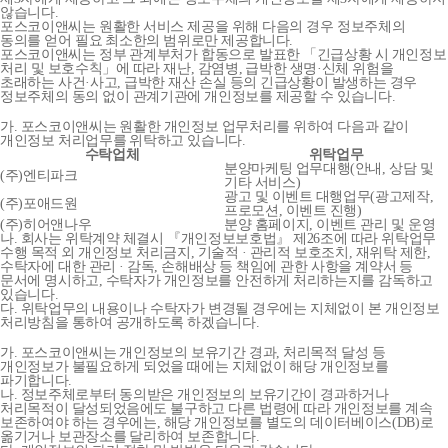
않습니다.
포스코이앤씨는 원활한 서비스 제공을 위해 다음의 경우 정보주체의
동의를 얻어 필요 최소한의 범위로만 제공합니다.
포스코이앤씨는 정부 관계부처가 합동으로 발표한 「긴급상황 시 개인정보
처리 및 보호수칙」에 따라 재난, 감염병, 급박한 생명·신체 위험을
초래하는 사건·사고, 급박한 재산 손실 등의 긴급상황이 발생하는 경우
정보주체의 동의 없이 관계기관에 개인정보를 제공할 수 있습니다.
가. 포스코이앤씨는 원활한 개인정보 업무처리를 위하여 다음과 같이
개인정보 처리업무를 위탁하고 있습니다.
수탁업체
위탁업무
분양마케팅 업무대행(안내, 상담 및
(주)엔티파크
기타 서비스)
광고 및 이벤트 대행업무(광고제작,
(주)포애드원
프로모션, 이벤트 진행)
(주)히어앤나우
분양 홈페이지, 이벤트 관리 및 운영
나. 회사는 위탁계약 체결시 『개인정보보호법』 제26조에 따라 위탁업무
수행 목적 외 개인정보 처리금지, 기술적 · 관리적 보호조치, 재위탁 제한,
수탁자에 대한 관리 · 감독, 손해배상 등 책임에 관한 사항을 계약서 등
문서에 명시하고, 수탁자가 개인정보를 안전하게 처리하는지를 감독하고
있습니다.
다. 위탁업무의 내용이나 수탁자가 변경될 경우에는 지체없이 본 개인정보
처리방침을 통하여 공개하도록 하겠습니다.
가. 포스코이앤씨는 개인정보의 보유기간 경과, 처리목적 달성 등
개인정보가 불필요하게 되었을 때에는 지체없이 해당 개인정보를
파기합니다.
나. 정보주체로부터 동의받은 개인정보의 보유기간이 경과하거나
처리목적이 달성되었음에도 불구하고 다른 법령에 따라 개인정보를 계속
보존하여야 하는 경우에는, 해당 개인정보를 별도의 데이터베이스(DB)로
옮기거나 보관장소를 달리하여 보존합니다.