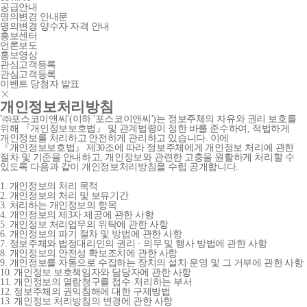
공급안내
명의변경 안내문
명의변경 양수자 자격 안내
홍보센터
언론보도
홍보영상
관심고객등록
관심고객등록
이벤트 당첨자 발표
개인정보처리방침
'㈜포스코이앤씨'(이하 '포스코이앤씨')는 정보주체의 자유와 권리 보호를
위해 『개인정보보호법』 및 관계법령이 정한 바를 준수하여, 적법하게
개인정보를 처리하고 안전하게 관리하고 있습니다. 이에
『개인정보보호법』 제30조에 따라 정보주체에게 개인정보 처리에 관한
절차 및 기준을 안내하고, 개인정보와 관련한 고충을 원활하게 처리할 수
있도록 다음과 같이 개인정보처리방침을 수립∙공개합니다.
1. 개인정보의 처리 목적
2. 개인정보의 처리 및 보유기간
3. 처리하는 개인정보의 항목
4. 개인정보의 제3자 제공에 관한 사항
5. 개인정보 처리업무의 위탁에 관한 사항
6. 개인정보의 파기 절차 및 방법에 관한 사항
7. 정보주체와 법정대리인의 권리 · 의무 및 행사 방법에 관한 사항
8. 개인정보의 안전성 확보조치에 관한 사항
9. 개인정보를 자동으로 수집하는 장치의 설치∙운영 및 그 거부에 관한 사항
10. 개인정보 보호책임자와 담당자에 관한 사항
11. 개인정보의 열람청구를 접수·처리하는 부서
12. 정보주체의 권익침해에 대한 구제방법
13. 개인정보 처리방침의 변경에 관한 사항