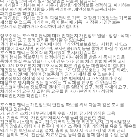
다. 개인정보의 파기 절차 및 방법은 다음과 같습니다.
o 파기절차 : 회사는 파기 사유가 발생한 개인정보를 선정하고, 파기하는
경우 파기에 관한 사항을 기록 관리하며, 개인정보취급관리자는
파기결과를 확인합니다.
o 파기방법 : 회사는 전자적 파일형태로 기록 · 저장된 개인정보는 기록을
재생할 수 없도록 파기하며, 종이 문서에 기록 · 저장된 개인정보는
분쇄기로 분쇄하거나 소각하여 파기합니다.
정보주체는 포스코이앤씨에 대해 언제든지 개인정보 열람 · 정정 · 삭제 ·
처리정지 요구 등의 권리를 행사할 수 있습니다.
권리 행사는 포스코이앤씨에 대해 『개인정보보호법』 시행령 제41조
제1항에 따라 서면, 전자우편, 모사전송(FAX)등을 통하여 하실 수 있으며,
포스코이앤씨는 이에 대해 지체없이 조치하겠습니다.
권리 행사는 정보주체의 법정대리인이나 위임을 받은 자 등 대리인을
통하여 하실 수도 있습니다. 이 경우 “개인정보 처리 방법에 관한 고시
(제2023-12호)” 별지 제11호 서식에 따른 위임장을 제출하셔야 합니다.
개인정보 열람 및 처리정지 요구는 『개인정보보호법』 제 35조 제4항,
제37조 제2항에 의하여 정보주체의 권리가 제한 될 수 있습니다.
개인정보의 정정 및 삭제 요구는 다른 법령에서 그 개인정보가 수집
대상으로 명시되어 있는 경우에는 그 삭제를 요구할 수 없습니다.
포스코이앤씨는 정보주체 권리에 따른 열람의 요구, 정정·삭제의 요구,
처리정지의 요구 시 열람 등 요구를 한 자가 본인이거나 정당한
대리인인지를 확인합니다.
포스코이앤씨는 개인정보의 안전성 확보를 위해 다음과 같은 조치를
취하고 있습니다.
가. 관리적 조치 : 내부관리계획 수립 · 시행, 정기적 임직원 교육
나. 기술적 조치 : 개인정보처리시스템 등의 접근권한 관리,
접근통제시스템의 설치, 접속기록의 보관 및 위변조 방지, 고유식별정보
등의 암호화, 해킹이나 컴퓨터 바이러스 등에 의한 개인정보 유출 및 훼손을
막기 위한 보안프로그램 설치, 출력 및 복사 시 워터마킹 및 이력 관리
다. 물리적 조치 : 전산실, 자료보관실 등의 출입 통제 절차를 수립, 운영