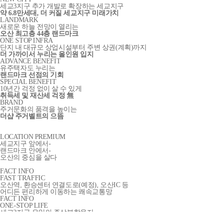
세교3지구 추가 개발로 확장하는 세교지구
약 6.8만세대, 더 커질 세교지구 미래가치
LANDMARK
새로운 하늘 전망이 열리는
오산 최고층 44층 랜드마크
ONE STOP INFRA
단지 내 대규모 상업시설부터 주변 상권(계획)까지
더 가까이서 누리는 올인원 입지
ADVANCE BENEFIT
유주택자도 누리는
랜드마크 선점의 기회
SPECIAL BENEFIT
10년간 걱정 없이 살 수 있게
취득세 및 재산세 걱정 無
BRAND
주거문화의 품격을 높이는
더샵 주거벨트의 으뜸
LOCATION PREMIUM
세교지구 앞에서-
랜드마크 안에서-
오산의 중심을 살다
FACT INFO
FAST TRAFFIC
오산역, 환승센터 연결도로(예정), 오산IC 등
어디든 편리하게 이동하는 쾌속교통망
FACT INFO
ONE-STOP LIFE
세교2지구 유일의 주상복합용지
맨 앞에서 누리는 원스톱 라이프