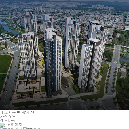
세교지구
맨 앞
에 선
가장 앞선
랜드마크