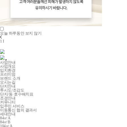
오늘 하루동안 보지 않기
1
I
사업안내
사업개요
입지환경
프리미엄
브랜드 소개
오시는길
단지안내
투시도/조감도
단지/동·호수배치표
조경안내
커뮤니티
입주민 서비스
이동통신 협의 결과서
세대안내
84㎡A
84㎡B
104㎡A