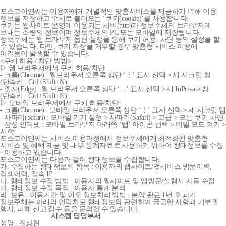
포스코이앤씨는 이용자에게 개별적인 맞춤서비스를 제공하기 위해 이용
정보를 저장하고 수시로 불러오는 ‘쿠키(cookie)’를 사용합니다.
쿠키는 웹사이트 운영에 이용되는 서버(http)가 정보주체의 브라우저에
보내는 소량의 정보이며 정보주체의 PC 또는 모바일에 저장됩니다.
정보주체는 웹 브라우저 옵션 설정을 통해 쿠키 허용, 차단 등의 설정을 할
수 있습니다. 다만, 쿠키 저장을 거부할 경우 맞춤형 서비스 이용에
어려움이 발생할 수 있습니다.
<쿠키 허용 / 차단 방법>
▷ 웹 브라우저에서 쿠키 허용/차단
- 크롬(Chrome) : 웹브라우저 오른쪽 상단 ‘⋮’ 표시 선택 > 새 시크릿 창
(단축키 : Ctrl+Shift+N)
- 엣지(Edge) : 웹 브라우저 오른쪽 상단 ‘…’ 표시 선택 > 새 InPrivate 창
(단축키 : Ctrl+Shift+N)
▷ 모바일 브라우저에서 쿠키 허용/차단
- 크롬(Chrome) : 모바일 브라우저 오른쪽 상단 ‘⋮’ 표시 선택 > 새 시크릿 탭
- 사파리(Safari) : 모바일 기기 설정 > 사파리(Safari) > 고급 > 모든 쿠키 차단
- 삼성 인터넷 : 모바일 브라우저 아래쪽 ‘탭’ 아이콘 선택 > 비밀 모드 켜기 >
시작
포스코이앤씨는 서비스 이용과정에서 정보주체에게 최적화된 맞춤형
서비스 및 혜택 제공 및 내부 통계자료로 사용하기 위하여 행태정보를 수집
· 이용하고 있습니다.
포스코이앤씨는 다음과 같이 행태정보를 수집합니다.
가. 수집하는 행태정보의 항목 : 이용자의 웹사이트/앱서비스 방문이력,
검색이력, 접속 IP
나. 행태정보 수집 방법 : 이용자의 웹사이트 및 앱방문/실행시 자동 수집
다. 행태정보 수집 목적 : 이용자 통계 분석
라. 보유 · 이용기간 및 이후 정보처리 방법 : 분양 완료 1년 후 파기
정보주체는 아래의 연락처로 행태정보와 관련하여 궁금한 사항과 거부권
행사, 피해 신고 접수 등을 문의할 수 있습니다.
시스템 담당부서
성명 : 전상현