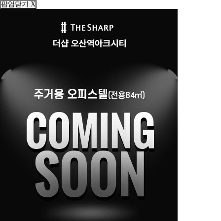
팝업닫기 X