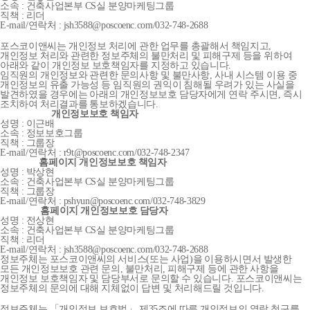
소속 : 건축사업본부 CS실 분양마케팅그룹
직책 : 리더
E-mail/연락처 : jsh3588@poscoenc.com/032-748-2688
포스코이앤씨는 개인정보 처리에 관한 업무를 총괄해서 책임지고,
개인정보 처리와 관련한 정보주체의 불만처리 및 피해구제 등을 위하여
아래와 같이 개인정보 보호책임자를 지정하고 있습니다.
임직원의 개인정보와 관련한 문의사항 및 불만사항, 사내 시스템 이용 중
개인정보의 유출 가능성 등 임직원의 권익이 침해될 우려가 있는 사실을
발견하였을 경우에는 아래의 개인정보보호 담당자에게 연락 주시면, 즉시
조치하여 처리결과를 통보하겠습니다.
개인정보보호 책임자
성명 : 이근배
소속 : 정보보호그룹
직책 : 그룹장
E-mail/연락처 : r9t@poscoenc.com/032-748-2347
홈페이지 개인정보보호 책임자
성명 : 박상현
소속 : 건축사업본부 CS실 분양마케팅그룹
직책 : 그룹장
E-mail/연락처 : pshyun@poscoenc.com/032-748-3829
홈페이지 개인정보보호 담당자
성명 : 전상현
소속 : 건축사업본부 CS실 분양마케팅그룹
직책 : 리더
E-mail/연락처 : jsh3588@poscoenc.com/032-748-2688
정보주체는 포스코이앤씨의 서비스(또는 사업)을 이용하시면서 발생한
모든 개인정보보호 관련 문의, 불만처리, 피해구제 등에 관한 사항을
개인정보 보호책임자 및 담당부서로 문의할 수 있습니다. 포스코이앤씨는
정보주체의 문의에 대해 지체없이 답변 및 처리해드릴 것입니다.
정보주체는 「개인정보 보호법」 제35조에 따른 개인정보의 열람 청구를