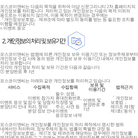
포스코이앤씨는 다음의 목적을 위하여 더샵 신문그리니티 2차 홈페이지의
개인정보를 처리합니다. 처리하고 있는 개인정보는 다음의 목적 이외의
용도로는 이용되지 않으며, 이용 목적이 변경되는 경우에는
『개인정보보호법』 제18조에 따라 별도의 동의를 받는 등 필요한 조치를
이행할 예정입니다.
○ 이벤트 응모
포스코이앤씨는 법령에 따른 개인정보 보유·이용기간 또는 정보주체로부터
개인정보 수집 시에 동의 받은 개인정보 보유·이용기간 내에서 개인정보를
처리·보유합니다.
각각의 개인정보 처리 및 보유 기간은 다음과 같습니다.
① 분양완료 후 1년
포스코이앤씨는 아래와 같은 개인정보를 처리하고 있습니다.
보유 및
서비스
수집목적
수집항목
법적근거
이용기간
필수: 성명,
이벤트 참가자
휴대전화번호,
「 개인정보
이벤트 및
이벤트 응모 및
접수 및 당첨자
직장명 및
보호법 」
분양완료 후
분양단지 안내
처리, 청약/
주소, 사연 등
제15조 제1항
1년
분양 정보 안내
이벤트
제1호(‘동의’)
응모정보 내역
포스코이앤씨는 개인정보를 개인정보의 처리 목적에서 명시한 범위
내에서만 처리하며, 정보주체의 동의, 법률의 특별한 규정 등
『개인정보보호법』 제17조 및 제18조에 해당하는 경우에만 개인정보를
제3자에게 제공하고 그 외에는 정보주체의 개인정보를 제3자에게 제공하지