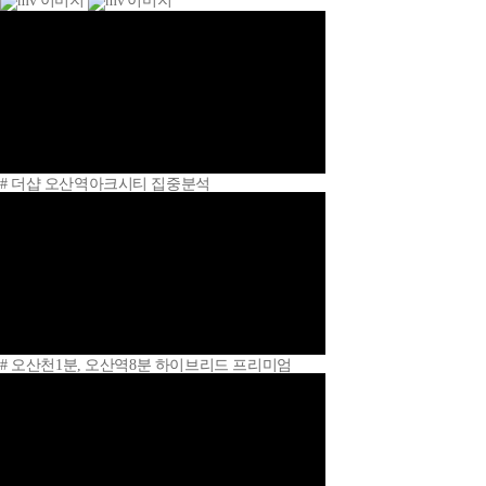
# 더샵 오산역아크시티 집중분석
# 오산천1분, 오산역8분 하이브리드 프리미엄