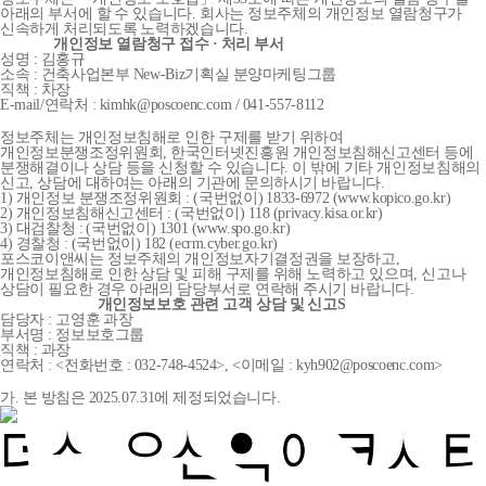
아래의 부서에 할 수 있습니다. 회사는 정보주체의 개인정보 열람청구가
신속하게 처리되도록 노력하겠습니다.
개인정보 열람청구 접수 · 처리 부서
성명 : 김홍규
소속 : 건축사업본부 New-Biz기획실 분양마케팅그룹
직책 : 차장
E-mail/연락처 : kimhk@poscoenc.com / 041-557-8112
정보주체는 개인정보침해로 인한 구제를 받기 위하여
개인정보분쟁조정위원회, 한국인터넷진흥원 개인정보침해신고센터 등에
분쟁해결이나 상담 등을 신청할 수 있습니다. 이 밖에 기타 개인정보침해의
신고, 상담에 대하여는 아래의 기관에 문의하시기 바랍니다.
1) 개인정보 분쟁조정위원회 : (국번없이) 1833-6972 (www.kopico.go.kr)
2) 개인정보침해신고센터 : (국번없이) 118 (privacy.kisa.or.kr)
3) 대검찰청 : (국번없이) 1301 (www.spo.go.kr)
4) 경찰청 : (국번없이) 182 (ecrm.cyber.go.kr)
포스코이앤씨는 정보주체의 개인정보자기결정권을 보장하고,
개인정보침해로 인한 상담 및 피해 구제를 위해 노력하고 있으며, 신고나
상담이 필요한 경우 아래의 담당부서로 연락해 주시기 바랍니다.
개인정보보호 관련 고객 상담 및 신고S
담당자 : 고영훈 과장
부서명 : 정보보호그룹
직책 : 과장
연락처 : <전화번호 : 032-748-4524>, <이메일 : kyh902@poscoenc.com>
가. 본 방침은 2025.07.31에 제정되었습니다.