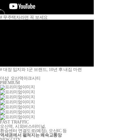
# 무주택자라면 꼭 보세요
# 대장 입지와 1군 브랜드, 10년 후 내집 마련
더샵
오산역아크시티
PREMIUM
FAST TRAFFIC
오산역, 시외버스터미널,
환승센터 연결도로
(예정)
, 오산IC 등
역세권에서 펼쳐지는 쾌속교통망
NEW CITY