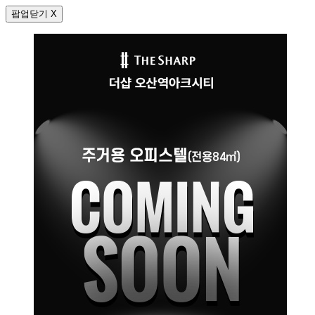
팝업닫기 X