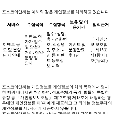
포스코이앤씨는 아래와 같은 개인정보를 처리하고 있습니다.
보유 및 이
서비스
수집목적
수집항목
법적근거
용기간
필수: 성명,
이벤트 참
휴대전화번
「 개인정
가자 접수
이벤트 응
호, 직장명
이벤트 및
보 보호법
및 당첨자
모 및 분양
및 주소, 사
분양완료
」 제15조
처리, 청약/
단지 안내
연 등 이벤
후 1년
제1항 제1
분양 정보
트 응모정
호(‘동의’)
안내
보 내역
포스코이앤씨는 개인정보를 개인정보의 처리 목적에서 명시
한 범위 내에서만 처리하며, 정보주체의 동의, 법률의 특별한
규정 등 『개인정보보호법』 제17조 및 제18조에 해당하는 경
우에만 개인정보를 제3자에게 제공하고 그 외에는 정보주체의
개인정보를 제3자에게 제공하지 않습니다.
포스코이앤씨는 원활한 서비스 제공을 위해 다음의 경우 정보