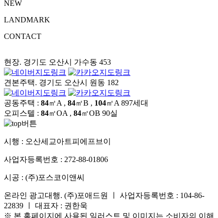
NEW
LANDMARK
CONTACT
현장. 경기도 오산시 가수동 453
견본주택. 경기도 오산시 원동 182
공동주택 :
84
㎡A ,
84
㎡B ,
104
㎡A
897세대
오피스텔 :
84
㎡OA ,
84
㎡OB
90실
시행 :
오산세교아트피에프브이
사업자등록번호 :
272-88-01806
시공 :
(주)포스코이앤씨
온라인 광고대행. (주)포애드원 ㅣ 사업자등록번호 : 104-86-
22839 ㅣ 대표자 : 권한욱
※ 본 홈페이지에 사용된 일러스트 및 이미지는 소비자의 이해