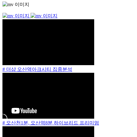
# 더샵 오산역아크시티 집중분석
# 오산천1분, 오산역8분 하이브리드 프리미엄