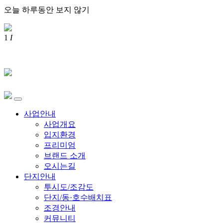
오늘 하루동안 보지 않기
1
I
사업안내
사업개요
입지환경
프리미엄
브랜드 소개
오시는길
단지안내
투시도/조감도
단지/동·호수배치표
조경안내
커뮤니티