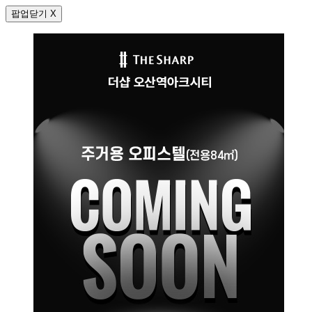
팝업닫기 X