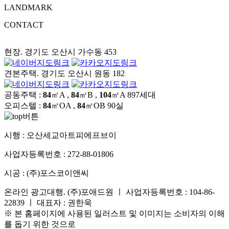
LANDMARK
CONTACT
현장. 경기도 오산시 가수동 453
견본주택. 경기도 오산시 원동 182
공동주택 :
84
㎡A ,
84
㎡B ,
104
㎡A
897세대
오피스텔 :
84
㎡OA ,
84
㎡OB
90실
시행 :
오산세교아트피에프브이
사업자등록번호 :
272-88-01806
시공 :
(주)포스코이앤씨
온라인 광고대행. (주)포애드원 ㅣ 사업자등록번호 : 104-86-
22839 ㅣ 대표자 : 권한욱
※ 본 홈페이지에 사용된 일러스트 및 이미지는 소비자의 이해
를 돕기 위한 것으로