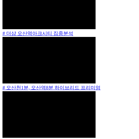
# 더샵 오산역아크시티 집중분석
# 오산천1분, 오산역8분 하이브리드 프리미엄