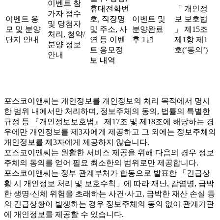
이벤트 참
휴대전화번
「 개인정
가자 접수
이벤트 응
호, 직장명
이벤트 및
보 보호법
및 당첨자
모 및 분양
및 주소, 사
분양완료
」 제15조
처리, 청약/
단지 안내
연 등 이벤
후 1년
제1항 제1
분양 정보
트 응모정
호(‘동의’)
안내
보 내역
포스코이앤씨는 개인정보를 개인정보의 처리 목적에서 명시
한 범위 내에서만 처리하며, 정보주체의 동의, 법률의 특별한
규정 등 『개인정보보호법』 제17조 및 제18조에 해당하는 경
우에만 개인정보를 제3자에게 제공하고 그 외에는 정보주체의
개인정보를 제3자에게 제공하지 않습니다.
포스코이앤씨는 원활한 서비스 제공을 위해 다음의 경우 정보
주체의 동의를 얻어 필요 최소한의 범위로만 제공합니다.
포스코이앤씨는 정부 관계부처가 합동으로 발표한 「긴급상
황 시 개인정보 처리 및 보호수칙」에 따라 재난, 감염병, 급박
한 생명·신체 위험을 초래하는 사건·사고, 급박한 재산 손실 등
의 긴급상황이 발생하는 경우 정보주체의 동의 없이 관계기관
에 개인정보를 제공할 수 있습니다.