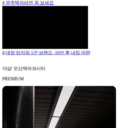
# 무주택자라면 꼭 보세요
# 대장 입지와 1군 브랜드, 10년 후 내집 마련
더샵
오산역아크시티
PREMIUM