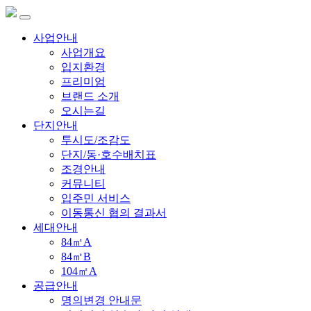
사업안내
사업개요
입지환경
프리미엄
브랜드 소개
오시는길
단지안내
투시도/조감도
단지/동·호수배치표
조경안내
커뮤니티
입주민 서비스
이동통신 협의 결과서
세대안내
84㎡A
84㎡B
104㎡A
공급안내
명의변경 안내문