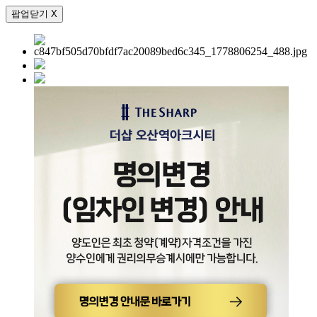
팝업닫기 X