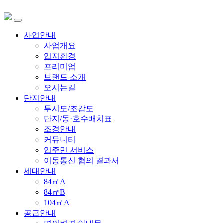
사업안내
사업개요
입지환경
프리미엄
브랜드 소개
오시는길
단지안내
투시도/조감도
단지/동·호수배치표
조경안내
커뮤니티
입주민 서비스
이동통신 협의 결과서
세대안내
84㎡A
84㎡B
104㎡A
공급안내