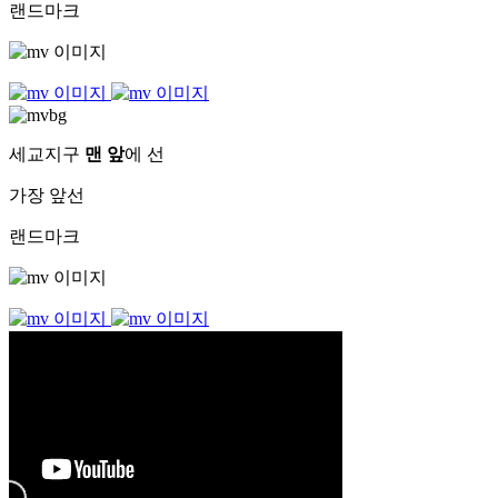
랜드마크
세교지구
맨 앞
에 선
가장 앞선
랜드마크