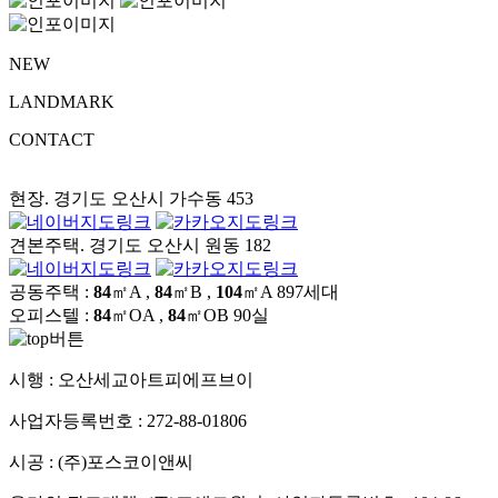
NEW
LANDMARK
CONTACT
현장. 경기도 오산시 가수동 453
견본주택. 경기도 오산시 원동 182
공동주택 :
84
㎡A ,
84
㎡B ,
104
㎡A
897세대
오피스텔 :
84
㎡OA ,
84
㎡OB
90실
시행 :
오산세교아트피에프브이
사업자등록번호 :
272-88-01806
시공 :
(주)포스코이앤씨