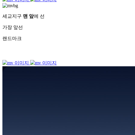
세교지구
맨 앞
에 선
가장 앞선
랜드마크