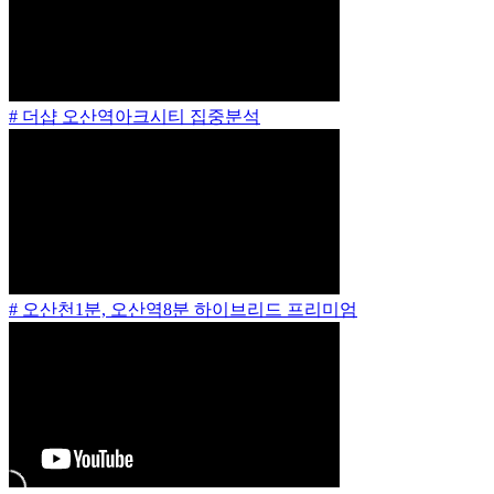
# 더샵 오산역아크시티 집중분석
# 오산천1분, 오산역8분 하이브리드 프리미엄