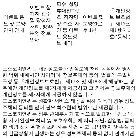
필수: 성명,
이벤트 참
휴대전화번
「 개인정
가자 접수
이벤트 응
호, 직장명
이벤트 및
보 보호법
및 당첨자
모 및 분양
및 주소, 사
분양완료
」 제15조
처리, 청약/
단지 안내
연 등 이벤
후 1년
제1항 제1
분양 정보
트 응모정
호(‘동의’)
안내
보 내역
포스코이앤씨는 개인정보를 개인정보의 처리 목적에서 명시
한 범위 내에서만 처리하며, 정보주체의 동의, 법률의 특별한
규정 등 『개인정보보호법』 제17조 및 제18조에 해당하는 경
우에만 개인정보를 제3자에게 제공하고 그 외에는 정보주체의
개인정보를 제3자에게 제공하지 않습니다.
포스코이앤씨는 원활한 서비스 제공을 위해 다음의 경우 정보
주체의 동의를 얻어 필요 최소한의 범위로만 제공합니다.
포스코이앤씨는 정부 관계부처가 합동으로 발표한 「긴급상
황 시 개인정보 처리 및 보호수칙」에 따라 재난, 감염병, 급박
한 생명·신체 위험을 초래하는 사건·사고, 급박한 재산 손실 등
의 긴급상황이 발생하는 경우 정보주체의 동의 없이 관계기관