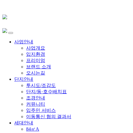
사업안내
사업개요
입지환경
프리미엄
브랜드 소개
오시는길
단지안내
투시도/조감도
단지/동·호수배치표
조경안내
커뮤니티
입주민 서비스
이동통신 협의 결과서
세대안내
84㎡A