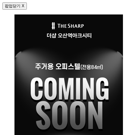
팝업닫기 X