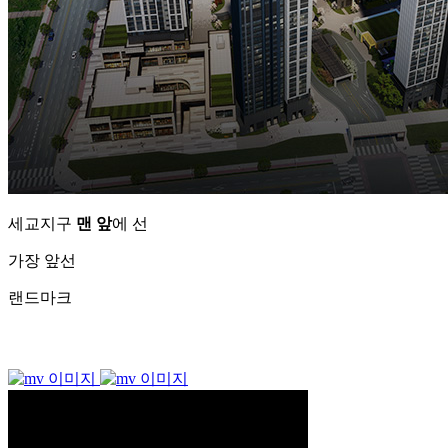
세교지구
맨 앞
에 선
가장 앞선
랜드마크