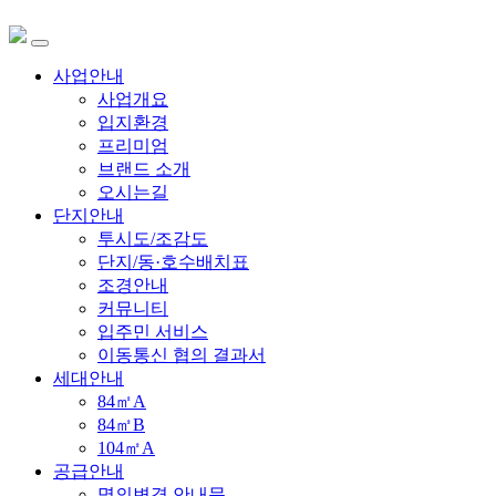
사업안내
사업개요
입지환경
프리미엄
브랜드 소개
오시는길
단지안내
투시도/조감도
단지/동·호수배치표
조경안내
커뮤니티
입주민 서비스
이동통신 협의 결과서
세대안내
84㎡A
84㎡B
104㎡A
공급안내
명의변경 안내문