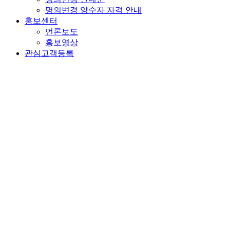
명의변경 양수자 자격 안내
홍보센터
언론보도
홍보영상
관심고객등록
관심고객등록
이벤트 당첨자 발표
개인정보처리방침
'㈜포스코이앤씨'(이하 '포스코이앤씨')는 정보주체의 자유와
권리 보호를 위해 『개인정보보호법』 및 관계법령이 정한 바
를 준수하여, 적법하게 개인정보를 처리하고 안전하게 관리하
고 있습니다. 이에 『개인정보보호법』 제30조에 따라 정보주
체에게 개인정보 처리에 관한 절차 및 기준을 안내하고, 개인
정보와 관련한 고충을 원활하게 처리할 수 있도록 다음과 같이
개인정보처리방침을 수립∙공개합니다.