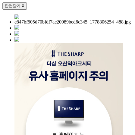
팝업닫기 X