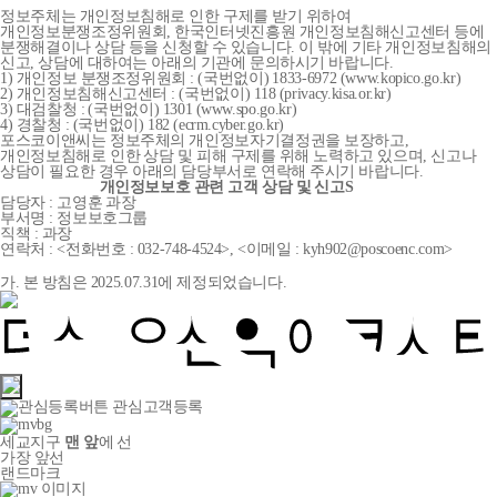
정보주체는 개인정보침해로 인한 구제를 받기 위하여
개인정보분쟁조정위원회, 한국인터넷진흥원 개인정보침해신고센터 등에
분쟁해결이나 상담 등을 신청할 수 있습니다. 이 밖에 기타 개인정보침해의
신고, 상담에 대하여는 아래의 기관에 문의하시기 바랍니다.
1) 개인정보 분쟁조정위원회 : (국번없이) 1833-6972 (www.kopico.go.kr)
2) 개인정보침해신고센터 : (국번없이) 118 (privacy.kisa.or.kr)
3) 대검찰청 : (국번없이) 1301 (www.spo.go.kr)
4) 경찰청 : (국번없이) 182 (ecrm.cyber.go.kr)
포스코이앤씨는 정보주체의 개인정보자기결정권을 보장하고,
개인정보침해로 인한 상담 및 피해 구제를 위해 노력하고 있으며, 신고나
상담이 필요한 경우 아래의 담당부서로 연락해 주시기 바랍니다.
개인정보보호 관련 고객 상담 및 신고S
담당자 : 고영훈 과장
부서명 : 정보보호그룹
직책 : 과장
연락처 : <전화번호 : 032-748-4524>, <이메일 : kyh902@poscoenc.com>
가. 본 방침은 2025.07.31에 제정되었습니다.
관심고객등록
세교지구
맨 앞
에 선
가장 앞선
랜드마크