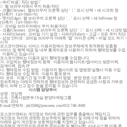
<쿠키 허용 / 차단 방법>
▷ 웹 브라우저에서 쿠키 허용/차단
- 크롬(Chrome) : 웹브라우저 오른쪽 상단 ‘⋮’ 표시 선택 > 새 시크릿 창
(단축키 : Ctrl+Shift+N)
- 엣지(Edge) : 웹 브라우저 오른쪽 상단 ‘…’ 표시 선택 > 새 InPrivate 창
(단축키 : Ctrl+Shift+N)
▷ 모바일 브라우저에서 쿠키 허용/차단
- 크롬(Chrome) : 모바일 브라우저 오른쪽 상단 ‘⋮’ 표시 선택 > 새 시크릿 탭
- 사파리(Safari) : 모바일 기기 설정 > 사파리(Safari) > 고급 > 모든 쿠키 차단
- 삼성 인터넷 : 모바일 브라우저 아래쪽 ‘탭’ 아이콘 선택 > 비밀 모드 켜기 >
시작
포스코이앤씨는 서비스 이용과정에서 정보주체에게 최적화된 맞춤형
서비스 및 혜택 제공 및 내부 통계자료로 사용하기 위하여 행태정보를 수집
· 이용하고 있습니다.
포스코이앤씨는 다음과 같이 행태정보를 수집합니다.
가. 수집하는 행태정보의 항목 : 이용자의 웹사이트/앱서비스 방문이력,
검색이력, 접속 IP
나. 행태정보 수집 방법 : 이용자의 웹사이트 및 앱방문/실행시 자동 수집
다. 행태정보 수집 목적 : 이용자 통계 분석
라. 보유 · 이용기간 및 이후 정보처리 방법 : 분양 완료 1년 후 파기
정보주체는 아래의 연락처로 행태정보와 관련하여 궁금한 사항과 거부권
행사, 피해 신고 접수 등을 문의할 수 있습니다.
시스템 담당부서
성명 : 전상현
소속 : 건축사업본부 CS실 분양마케팅그룹
직책 : 리더
E-mail/연락처 : jsh3588@poscoenc.com/032-748-2688
포스코이앤씨는 개인정보 처리에 관한 업무를 총괄해서 책임지고,
개인정보 처리와 관련한 정보주체의 불만처리 및 피해구제 등을 위하여
아래와 같이 개인정보 보호책임자를 지정하고 있습니다.
임직원의 개인정보와 관련한 문의사항 및 불만사항, 사내 시스템 이용 중