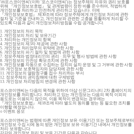
'㈜포스코이앤씨'(이하 '포스코이앤씨')는 정보주체의 자유와 권리 보호를
위해 『개인정보보호법』 및 관계법령이 정한 바를 준수하여, 적법하게
개인정보를 처리하고 안전하게 관리하고 있습니다. 이에
『개인정보보호법』 제30조에 따라 정보주체에게 개인정보 처리에 관한
절차 및 기준을 안내하고, 개인정보와 관련한 고충을 원활하게 처리할 수
있도록 다음과 같이 개인정보처리방침을 수립∙공개합니다.
1. 개인정보의 처리 목적
2. 개인정보의 처리 및 보유기간
3. 처리하는 개인정보의 항목
4. 개인정보의 제3자 제공에 관한 사항
5. 개인정보 처리업무의 위탁에 관한 사항
6. 개인정보의 파기 절차 및 방법에 관한 사항
7. 정보주체와 법정대리인의 권리 · 의무 및 행사 방법에 관한 사항
8. 개인정보의 안전성 확보조치에 관한 사항
9. 개인정보를 자동으로 수집하는 장치의 설치∙운영 및 그 거부에 관한 사항
10. 개인정보 보호책임자와 담당자에 관한 사항
11. 개인정보의 열람청구를 접수·처리하는 부서
12. 정보주체의 권익침해에 대한 구제방법
13. 개인정보 처리방침의 변경에 관한 사항
포스코이앤씨는 다음의 목적을 위하여 더샵 신문그리니티 2차 홈페이지의
개인정보를 처리합니다. 처리하고 있는 개인정보는 다음의 목적 이외의
용도로는 이용되지 않으며, 이용 목적이 변경되는 경우에는
『개인정보보호법』 제18조에 따라 별도의 동의를 받는 등 필요한 조치를
이행할 예정입니다.
○ 이벤트 응모
포스코이앤씨는 법령에 따른 개인정보 보유·이용기간 또는 정보주체로부터
개인정보 수집 시에 동의 받은 개인정보 보유·이용기간 내에서 개인정보를
처리·보유합니다.
각각의 개인정보 처리 및 보유 기간은 다음과 같습니다.