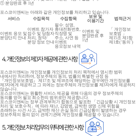
① 분양완료 후 1년
포스코이앤씨는 아래와 같은 개인정보를 처리하고 있습니다.
보유 및
서비스
수집목적
수집항목
법적근거
이용기간
필수: 성명,
이벤트 참가자
휴대전화번호,
「 개인정보
이벤트 및
이벤트 응모 및
접수 및 당첨자
직장명 및
보호법 」
분양완료 후
분양단지 안내
처리, 청약/
주소, 사연 등
제15조 제1항
1년
분양 정보 안내
이벤트
제1호(‘동의’)
응모정보 내역
포스코이앤씨는 개인정보를 개인정보의 처리 목적에서 명시한 범위
내에서만 처리하며, 정보주체의 동의, 법률의 특별한 규정 등
『개인정보보호법』 제17조 및 제18조에 해당하는 경우에만 개인정보를
제3자에게 제공하고 그 외에는 정보주체의 개인정보를 제3자에게 제공하지
않습니다.
포스코이앤씨는 원활한 서비스 제공을 위해 다음의 경우 정보주체의
동의를 얻어 필요 최소한의 범위로만 제공합니다.
포스코이앤씨는 정부 관계부처가 합동으로 발표한 「긴급상황 시 개인정보
처리 및 보호수칙」에 따라 재난, 감염병, 급박한 생명·신체 위험을
초래하는 사건·사고, 급박한 재산 손실 등의 긴급상황이 발생하는 경우
정보주체의 동의 없이 관계기관에 개인정보를 제공할 수 있습니다.