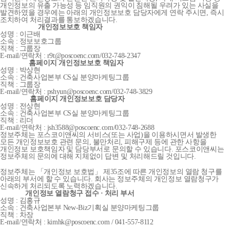
개인정보의 유출 가능성 등 임직원의 권익이 침해될 우려가 있는 사실을
발견하였을 경우에는 아래의 개인정보보호 담당자에게 연락 주시면, 즉시
조치하여 처리결과를 통보하겠습니다.
개인정보보호 책임자
성명 : 이근배
소속 : 정보보호그룹
직책 : 그룹장
E-mail/연락처 : r9t@poscoenc.com/032-748-2347
홈페이지 개인정보보호 책임자
성명 : 박상현
소속 : 건축사업본부 CS실 분양마케팅그룹
직책 : 그룹장
E-mail/연락처 : pshyun@poscoenc.com/032-748-3829
홈페이지 개인정보보호 담당자
성명 : 전상현
소속 : 건축사업본부 CS실 분양마케팅그룹
직책 : 리더
E-mail/연락처 : jsh3588@poscoenc.com/032-748-2688
정보주체는 포스코이앤씨의 서비스(또는 사업)을 이용하시면서 발생한
모든 개인정보보호 관련 문의, 불만처리, 피해구제 등에 관한 사항을
개인정보 보호책임자 및 담당부서로 문의할 수 있습니다. 포스코이앤씨는
정보주체의 문의에 대해 지체없이 답변 및 처리해드릴 것입니다.
정보주체는 「개인정보 보호법」 제35조에 따른 개인정보의 열람 청구를
아래의 부서에 할 수 있습니다. 회사는 정보주체의 개인정보 열람청구가
신속하게 처리되도록 노력하겠습니다.
개인정보 열람청구 접수 · 처리 부서
성명 : 김홍규
소속 : 건축사업본부 New-Biz기획실 분양마케팅그룹
직책 : 차장
E-mail/연락처 : kimhk@poscoenc.com / 041-557-8112