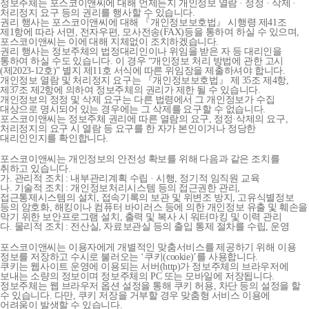
정보주체는 포스코이앤씨에 대해 언제든지 개인정보 열람 · 정정 · 삭제 ·
처리정지 요구 등의 권리를 행사할 수 있습니다.
권리 행사는 포스코이앤씨에 대해 『개인정보보호법』 시행령 제41조
제1항에 따라 서면, 전자우편, 모사전송(FAX)등을 통하여 하실 수 있으며,
포스코이앤씨는 이에 대해 지체없이 조치하겠습니다.
권리 행사는 정보주체의 법정대리인이나 위임을 받은 자 등 대리인을
통하여 하실 수도 있습니다. 이 경우 “개인정보 처리 방법에 관한 고시
(제2023-12호)” 별지 제11호 서식에 따른 위임장을 제출하셔야 합니다.
개인정보 열람 및 처리정지 요구는 『개인정보보호법』 제 35조 제4항,
제37조 제2항에 의하여 정보주체의 권리가 제한 될 수 있습니다.
개인정보의 정정 및 삭제 요구는 다른 법령에서 그 개인정보가 수집
대상으로 명시되어 있는 경우에는 그 삭제를 요구할 수 없습니다.
포스코이앤씨는 정보주체 권리에 따른 열람의 요구, 정정·삭제의 요구,
처리정지의 요구 시 열람 등 요구를 한 자가 본인이거나 정당한
대리인인지를 확인합니다.
포스코이앤씨는 개인정보의 안전성 확보를 위해 다음과 같은 조치를
취하고 있습니다.
가. 관리적 조치 : 내부관리계획 수립 · 시행, 정기적 임직원 교육
나. 기술적 조치 : 개인정보처리시스템 등의 접근권한 관리,
접근통제시스템의 설치, 접속기록의 보관 및 위변조 방지, 고유식별정보
등의 암호화, 해킹이나 컴퓨터 바이러스 등에 의한 개인정보 유출 및 훼손을
막기 위한 보안프로그램 설치, 출력 및 복사 시 워터마킹 및 이력 관리
다. 물리적 조치 : 전산실, 자료보관실 등의 출입 통제 절차를 수립, 운영
포스코이앤씨는 이용자에게 개별적인 맞춤서비스를 제공하기 위해 이용
정보를 저장하고 수시로 불러오는 ‘쿠키(cookie)’를 사용합니다.
쿠키는 웹사이트 운영에 이용되는 서버(http)가 정보주체의 브라우저에
보내는 소량의 정보이며 정보주체의 PC 또는 모바일에 저장됩니다.
정보주체는 웹 브라우저 옵션 설정을 통해 쿠키 허용, 차단 등의 설정을 할
수 있습니다. 다만, 쿠키 저장을 거부할 경우 맞춤형 서비스 이용에
어려움이 발생할 수 있습니다.