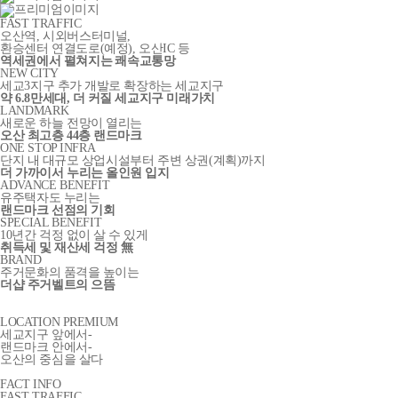
FAST TRAFFIC
오산역, 시외버스터미널,
환승센터 연결도로
(예정)
, 오산IC 등
역세권에서 펼쳐지는 쾌속교통망
NEW CITY
세교3지구 추가 개발로 확장하는 세교지구
약 6.8만세대, 더 커질 세교지구 미래가치
LANDMARK
새로운 하늘 전망이 열리는
오산 최고층 44층 랜드마크
ONE STOP INFRA
단지 내 대규모 상업시설부터 주변 상권(계획)까지
더 가까이서 누리는 올인원 입지
ADVANCE BENEFIT
유주택자도 누리는
랜드마크 선점의 기회
SPECIAL BENEFIT
10년간 걱정 없이 살 수 있게
취득세 및 재산세 걱정 無
BRAND
주거문화의 품격을 높이는
더샵 주거벨트의 으뜸
LOCATION PREMIUM
세교지구 앞에서-
랜드마크 안에서-
오산의 중심을 살다
FACT INFO
FAST TRAFFIC