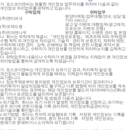
가. 포스코이앤씨는 원활한 개인정보 업무처리를 위하여 다음과 같이
개인정보 처리업무를 위탁하고 있습니다.
수탁업체
위탁업무
분양마케팅 업무대행(안내, 상담 및
(주)엔티파크
기타 서비스)
광고 및 이벤트 대행업무(광고제작,
(주)포애드원
프로모션, 이벤트 진행)
(주)히어앤나우
분양 홈페이지, 이벤트 관리 및 운영
나. 회사는 위탁계약 체결시 『개인정보보호법』 제26조에 따라 위탁업무
수행 목적 외 개인정보 처리금지, 기술적 · 관리적 보호조치, 재위탁 제한,
수탁자에 대한 관리 · 감독, 손해배상 등 책임에 관한 사항을 계약서 등
문서에 명시하고, 수탁자가 개인정보를 안전하게 처리하는지를 감독하고
있습니다.
다. 위탁업무의 내용이나 수탁자가 변경될 경우에는 지체없이 본 개인정보
처리방침을 통하여 공개하도록 하겠습니다.
가. 포스코이앤씨는 개인정보의 보유기간 경과, 처리목적 달성 등
개인정보가 불필요하게 되었을 때에는 지체없이 해당 개인정보를
파기합니다.
나. 정보주체로부터 동의받은 개인정보의 보유기간이 경과하거나
처리목적이 달성되었음에도 불구하고 다른 법령에 따라 개인정보를 계속
보존하여야 하는 경우에는, 해당 개인정보를 별도의 데이터베이스(DB)로
옮기거나 보관장소를 달리하여 보존합니다.
다. 개인정보의 파기 절차 및 방법은 다음과 같습니다.
o 파기절차 : 회사는 파기 사유가 발생한 개인정보를 선정하고, 파기하는
경우 파기에 관한 사항을 기록 관리하며, 개인정보취급관리자는
파기결과를 확인합니다.
o 파기방법 : 회사는 전자적 파일형태로 기록 · 저장된 개인정보는 기록을
재생할 수 없도록 파기하며, 종이 문서에 기록 · 저장된 개인정보는
분쇄기로 분쇄하거나 소각하여 파기합니다.