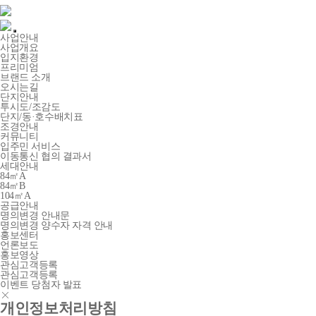
사업안내
사업개요
입지환경
프리미엄
브랜드 소개
오시는길
단지안내
투시도/조감도
단지/동·호수배치표
조경안내
커뮤니티
입주민 서비스
이동통신 협의 결과서
세대안내
84㎡A
84㎡B
104㎡A
공급안내
명의변경 안내문
명의변경 양수자 자격 안내
홍보센터
언론보도
홍보영상
관심고객등록
관심고객등록
이벤트 당첨자 발표
개인정보처리방침