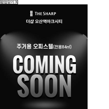
팝업닫기 X