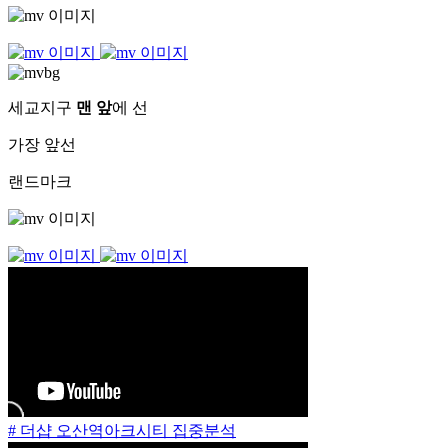
세교지구
맨 앞
에 선
가장 앞선
랜드마크
# 더샵 오산역아크시티 집중분석