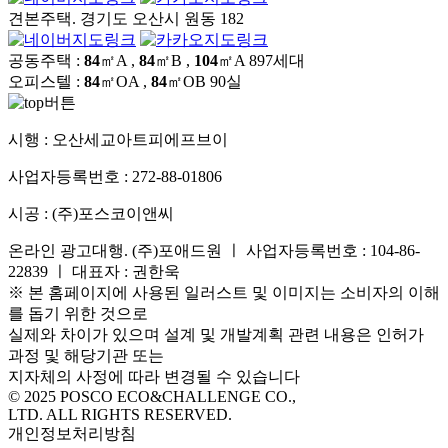
견본주택. 경기도 오산시 원동 182
공동주택 :
84
㎡A ,
84
㎡B ,
104
㎡A
897세대
오피스텔 :
84
㎡OA ,
84
㎡OB
90실
시행 :
오산세교아트피에프브이
사업자등록번호 :
272-88-01806
시공 :
(주)포스코이앤씨
온라인 광고대행. (주)포애드원 ㅣ 사업자등록번호 : 104-86-
22839 ㅣ 대표자 : 권한욱
※ 본 홈페이지에 사용된 일러스트 및 이미지는 소비자의 이해
를 돕기 위한 것으로
실제와 차이가 있으며 설계 및 개발계획 관련 내용은 인허가
과정 및 해당기관 또는
지자체의 사정에 따라 변경될 수 있습니다
© 2025 POSCO ECO&CHALLENGE CO.,
LTD. ALL RIGHTS RESERVED.
개인정보처리방침