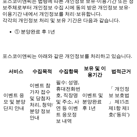
포스코이앤씨는 법령에 따른 개인정보 보유·이용기간 또는 정
보주체로부터 개인정보 수집 시에 동의 받은 개인정보 보유·
이용기간 내에서 개인정보를 처리·보유합니다.
각각의 개인정보 처리 및 보유 기간은 다음과 같습니다.
① 분양완료 후 1년
포스코이앤씨는 아래와 같은 개인정보를 처리하고 있습니다.
보유 및 이
서비스
수집목적
수집항목
법적근거
용기간
필수: 성명,
이벤트 참
휴대전화번
「 개인정
가자 접수
이벤트 응
호, 직장명
이벤트 및
보 보호법
및 당첨자
모 및 분양
및 주소, 사
분양완료
」 제15조
처리, 청약/
단지 안내
연 등 이벤
후 1년
제1항 제1
분양 정보
트 응모정
호(‘동의’)
안내
보 내역