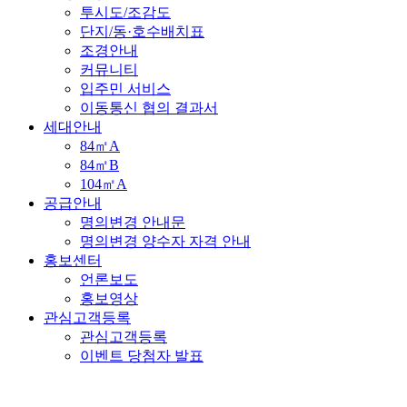
투시도/조감도
단지/동·호수배치표
조경안내
커뮤니티
입주민 서비스
이동통신 협의 결과서
세대안내
84㎡A
84㎡B
104㎡A
공급안내
명의변경 안내문
명의변경 양수자 자격 안내
홍보센터
언론보도
홍보영상
관심고객등록
관심고객등록
이벤트 당첨자 발표