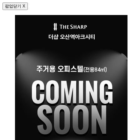
팝업닫기 X