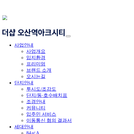
사업안내
사업개요
입지환경
프리미엄
브랜드 소개
오시는길
단지안내
투시도/조감도
단지/동·호수배치표
조경안내
커뮤니티
입주민 서비스
이동통신 협의 결과서
세대안내
84㎡A