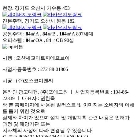
현장. 경기도 오산시 가수동 453
견본주택. 경기도 오산시 원동 182
공동주택 :
84
㎡A ,
84
㎡B ,
104
㎡A
897세대
오피스텔 :
84
㎡OA ,
84
㎡OB
90실
시행 :
오산세교아트피에프브이
사업자등록번호 :
272-88-01806
시공 :
(주)포스코이앤씨
온라인 광고대행. (주)포애드원 ㅣ 사업자등록번호 : 104-86-
22839 ㅣ 대표자 : 권한욱
※ 본 홈페이지에 사용된 일러스트 및 이미지는 소비자의 이해
를 돕기 위한 것으로
실제와 차이가 있으며 설계 및 개발계획 관련 내용은 인허가
과정 및 해당기관 또는
지자체의 사정에 따라 변경될 수 있습니다
© 2025 POSCO ECO&CHALLENGE CO.,