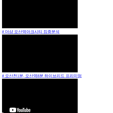
# 더샵 오산역아크시티 집중분석
# 오산천1분, 오산역8분 하이브리드 프리미엄