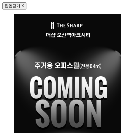
팝업닫기 X