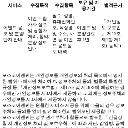
보유 및 이
서비스
수집목적
수집항목
법적근거
용기간
필수: 성명,
이벤트 참
휴대전화번
「 개인정
가자 접수
이벤트 응
호, 직장명
이벤트 및
보 보호법
및 당첨자
모 및 분양
및 주소, 사
분양완료
」 제15조
처리, 청약/
단지 안내
연 등 이벤
후 1년
제1항 제1
분양 정보
트 응모정
호(‘동의’)
안내
보 내역
포스코이앤씨는 개인정보를 개인정보의 처리 목적에서 명시
한 범위 내에서만 처리하며, 정보주체의 동의, 법률의 특별한
규정 등 『개인정보보호법』 제17조 및 제18조에 해당하는 경
우에만 개인정보를 제3자에게 제공하고 그 외에는 정보주체의
개인정보를 제3자에게 제공하지 않습니다.
포스코이앤씨는 원활한 서비스 제공을 위해 다음의 경우 정보
주체의 동의를 얻어 필요 최소한의 범위로만 제공합니다.
포스코이앤씨는 정부 관계부처가 합동으로 발표한 「긴급상
황 시 개인정보 처리 및 보호수칙」에 따라 재난, 감염병, 급박