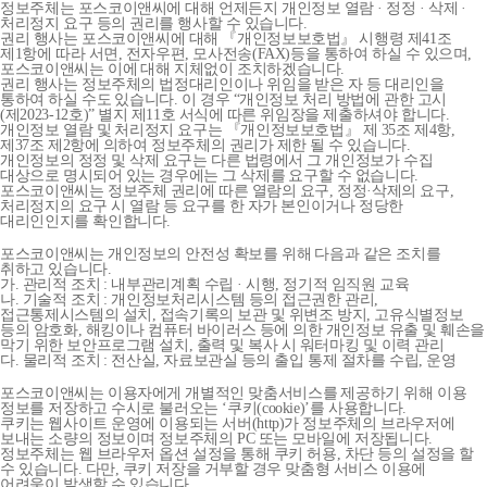
정보주체는 포스코이앤씨에 대해 언제든지 개인정보 열람 · 정정 · 삭제 ·
처리정지 요구 등의 권리를 행사할 수 있습니다.
권리 행사는 포스코이앤씨에 대해 『개인정보보호법』 시행령 제41조
제1항에 따라 서면, 전자우편, 모사전송(FAX)등을 통하여 하실 수 있으며,
포스코이앤씨는 이에 대해 지체없이 조치하겠습니다.
권리 행사는 정보주체의 법정대리인이나 위임을 받은 자 등 대리인을
통하여 하실 수도 있습니다. 이 경우 “개인정보 처리 방법에 관한 고시
(제2023-12호)” 별지 제11호 서식에 따른 위임장을 제출하셔야 합니다.
개인정보 열람 및 처리정지 요구는 『개인정보보호법』 제 35조 제4항,
제37조 제2항에 의하여 정보주체의 권리가 제한 될 수 있습니다.
개인정보의 정정 및 삭제 요구는 다른 법령에서 그 개인정보가 수집
대상으로 명시되어 있는 경우에는 그 삭제를 요구할 수 없습니다.
포스코이앤씨는 정보주체 권리에 따른 열람의 요구, 정정·삭제의 요구,
처리정지의 요구 시 열람 등 요구를 한 자가 본인이거나 정당한
대리인인지를 확인합니다.
포스코이앤씨는 개인정보의 안전성 확보를 위해 다음과 같은 조치를
취하고 있습니다.
가. 관리적 조치 : 내부관리계획 수립 · 시행, 정기적 임직원 교육
나. 기술적 조치 : 개인정보처리시스템 등의 접근권한 관리,
접근통제시스템의 설치, 접속기록의 보관 및 위변조 방지, 고유식별정보
등의 암호화, 해킹이나 컴퓨터 바이러스 등에 의한 개인정보 유출 및 훼손을
막기 위한 보안프로그램 설치, 출력 및 복사 시 워터마킹 및 이력 관리
다. 물리적 조치 : 전산실, 자료보관실 등의 출입 통제 절차를 수립, 운영
포스코이앤씨는 이용자에게 개별적인 맞춤서비스를 제공하기 위해 이용
정보를 저장하고 수시로 불러오는 ‘쿠키(cookie)’를 사용합니다.
쿠키는 웹사이트 운영에 이용되는 서버(http)가 정보주체의 브라우저에
보내는 소량의 정보이며 정보주체의 PC 또는 모바일에 저장됩니다.
정보주체는 웹 브라우저 옵션 설정을 통해 쿠키 허용, 차단 등의 설정을 할
수 있습니다. 다만, 쿠키 저장을 거부할 경우 맞춤형 서비스 이용에
어려움이 발생할 수 있습니다.