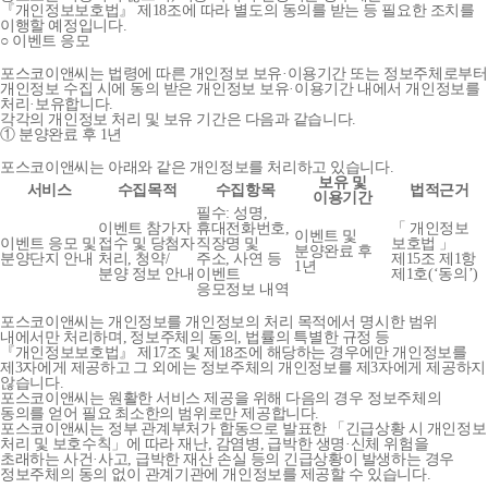
『개인정보보호법』 제18조에 따라 별도의 동의를 받는 등 필요한 조치를
이행할 예정입니다.
○ 이벤트 응모
포스코이앤씨는 법령에 따른 개인정보 보유·이용기간 또는 정보주체로부터
개인정보 수집 시에 동의 받은 개인정보 보유·이용기간 내에서 개인정보를
처리·보유합니다.
각각의 개인정보 처리 및 보유 기간은 다음과 같습니다.
① 분양완료 후 1년
포스코이앤씨는 아래와 같은 개인정보를 처리하고 있습니다.
보유 및
서비스
수집목적
수집항목
법적근거
이용기간
필수: 성명,
이벤트 참가자
휴대전화번호,
「 개인정보
이벤트 및
이벤트 응모 및
접수 및 당첨자
직장명 및
보호법 」
분양완료 후
분양단지 안내
처리, 청약/
주소, 사연 등
제15조 제1항
1년
분양 정보 안내
이벤트
제1호(‘동의’)
응모정보 내역
포스코이앤씨는 개인정보를 개인정보의 처리 목적에서 명시한 범위
내에서만 처리하며, 정보주체의 동의, 법률의 특별한 규정 등
『개인정보보호법』 제17조 및 제18조에 해당하는 경우에만 개인정보를
제3자에게 제공하고 그 외에는 정보주체의 개인정보를 제3자에게 제공하지
않습니다.
포스코이앤씨는 원활한 서비스 제공을 위해 다음의 경우 정보주체의
동의를 얻어 필요 최소한의 범위로만 제공합니다.
포스코이앤씨는 정부 관계부처가 합동으로 발표한 「긴급상황 시 개인정보
처리 및 보호수칙」에 따라 재난, 감염병, 급박한 생명·신체 위험을
초래하는 사건·사고, 급박한 재산 손실 등의 긴급상황이 발생하는 경우
정보주체의 동의 없이 관계기관에 개인정보를 제공할 수 있습니다.