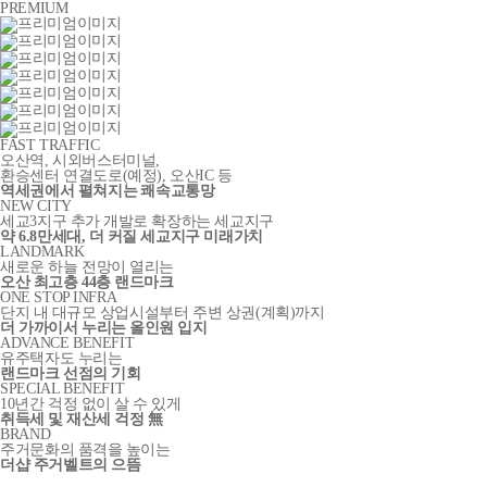
PREMIUM
FAST TRAFFIC
오산역, 시외버스터미널,
환승센터 연결도로
(예정)
, 오산IC 등
역세권에서 펼쳐지는 쾌속교통망
NEW CITY
세교3지구 추가 개발로 확장하는 세교지구
약 6.8만세대, 더 커질 세교지구 미래가치
LANDMARK
새로운 하늘 전망이 열리는
오산 최고층 44층 랜드마크
ONE STOP INFRA
단지 내 대규모 상업시설부터 주변 상권(계획)까지
더 가까이서 누리는 올인원 입지
ADVANCE BENEFIT
유주택자도 누리는
랜드마크 선점의 기회
SPECIAL BENEFIT
10년간 걱정 없이 살 수 있게
취득세 및 재산세 걱정 無
BRAND
주거문화의 품격을 높이는
더샵 주거벨트의 으뜸