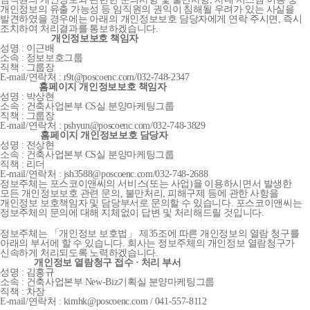
개인정보의 유출 가능성 등 임직원의 권익이 침해될 우려가 있는 사실을
발견하였을 경우에는 아래의 개인정보보호 담당자에게 연락 주시면, 즉시
조치하여 처리결과를 통보하겠습니다.
개인정보보호 책임자
성명 : 이근배
소속 : 정보보호그룹
직책 : 그룹장
E-mail/연락처 : r9t@poscoenc.com/032-748-2347
홈페이지 개인정보보호 책임자
성명 : 박상현
소속 : 건축사업본부 CS실 분양마케팅그룹
직책 : 그룹장
E-mail/연락처 : pshyun@poscoenc.com/032-748-3829
홈페이지 개인정보보호 담당자
성명 : 전상현
소속 : 건축사업본부 CS실 분양마케팅그룹
직책 : 리더
E-mail/연락처 : jsh3588@poscoenc.com/032-748-2688
정보주체는 포스코이앤씨의 서비스(또는 사업)을 이용하시면서 발생한
모든 개인정보보호 관련 문의, 불만처리, 피해구제 등에 관한 사항을
개인정보 보호책임자 및 담당부서로 문의할 수 있습니다. 포스코이앤씨는
정보주체의 문의에 대해 지체없이 답변 및 처리해드릴 것입니다.
정보주체는 「개인정보 보호법」 제35조에 따른 개인정보의 열람 청구를
아래의 부서에 할 수 있습니다. 회사는 정보주체의 개인정보 열람청구가
신속하게 처리되도록 노력하겠습니다.
개인정보 열람청구 접수 · 처리 부서
성명 : 김홍규
소속 : 건축사업본부 New-Biz기획실 분양마케팅그룹
직책 : 차장
E-mail/연락처 : kimhk@poscoenc.com / 041-557-8112