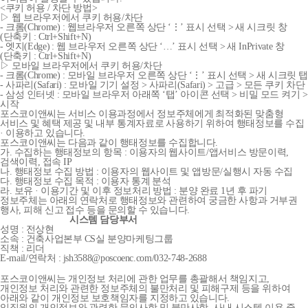
<쿠키 허용 / 차단 방법>
▷ 웹 브라우저에서 쿠키 허용/차단
- 크롬(Chrome) : 웹브라우저 오른쪽 상단 ‘⋮’ 표시 선택 > 새 시크릿 창
(단축키 : Ctrl+Shift+N)
- 엣지(Edge) : 웹 브라우저 오른쪽 상단 ‘…’ 표시 선택 > 새 InPrivate 창
(단축키 : Ctrl+Shift+N)
▷ 모바일 브라우저에서 쿠키 허용/차단
- 크롬(Chrome) : 모바일 브라우저 오른쪽 상단 ‘⋮’ 표시 선택 > 새 시크릿 탭
- 사파리(Safari) : 모바일 기기 설정 > 사파리(Safari) > 고급 > 모든 쿠키 차단
- 삼성 인터넷 : 모바일 브라우저 아래쪽 ‘탭’ 아이콘 선택 > 비밀 모드 켜기 >
시작
포스코이앤씨는 서비스 이용과정에서 정보주체에게 최적화된 맞춤형
서비스 및 혜택 제공 및 내부 통계자료로 사용하기 위하여 행태정보를 수집
· 이용하고 있습니다.
포스코이앤씨는 다음과 같이 행태정보를 수집합니다.
가. 수집하는 행태정보의 항목 : 이용자의 웹사이트/앱서비스 방문이력,
검색이력, 접속 IP
나. 행태정보 수집 방법 : 이용자의 웹사이트 및 앱방문/실행시 자동 수집
다. 행태정보 수집 목적 : 이용자 통계 분석
라. 보유 · 이용기간 및 이후 정보처리 방법 : 분양 완료 1년 후 파기
정보주체는 아래의 연락처로 행태정보와 관련하여 궁금한 사항과 거부권
행사, 피해 신고 접수 등을 문의할 수 있습니다.
시스템 담당부서
성명 : 전상현
소속 : 건축사업본부 CS실 분양마케팅그룹
직책 : 리더
E-mail/연락처 : jsh3588@poscoenc.com/032-748-2688
포스코이앤씨는 개인정보 처리에 관한 업무를 총괄해서 책임지고,
개인정보 처리와 관련한 정보주체의 불만처리 및 피해구제 등을 위하여
아래와 같이 개인정보 보호책임자를 지정하고 있습니다.
임직원의 개인정보와 관련한 문의사항 및 불만사항, 사내 시스템 이용 중