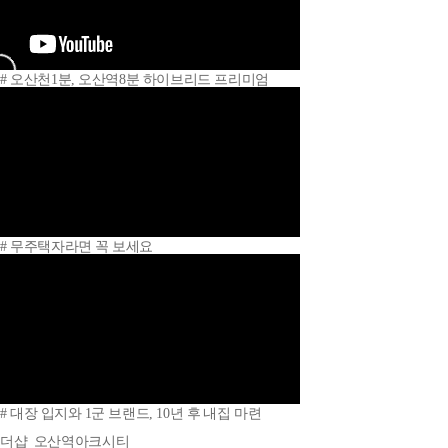
# 오산천1분, 오산역8분 하이브리드 프리미엄
# 무주택자라면 꼭 보세요
# 대장 입지와 1군 브랜드, 10년 후 내집 마련
더샵
오산역아크시티