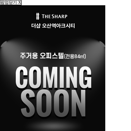
팝업닫기 X