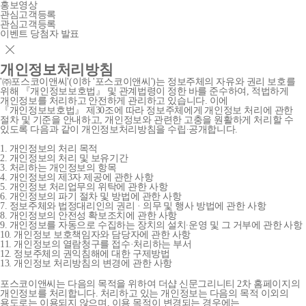
홍보영상
관심고객등록
관심고객등록
이벤트 당첨자 발표
개인정보처리방침
'㈜포스코이앤씨'(이하 '포스코이앤씨')는 정보주체의 자유와 권리 보호를
위해 『개인정보보호법』 및 관계법령이 정한 바를 준수하여, 적법하게
개인정보를 처리하고 안전하게 관리하고 있습니다. 이에
『개인정보보호법』 제30조에 따라 정보주체에게 개인정보 처리에 관한
절차 및 기준을 안내하고, 개인정보와 관련한 고충을 원활하게 처리할 수
있도록 다음과 같이 개인정보처리방침을 수립∙공개합니다.
1. 개인정보의 처리 목적
2. 개인정보의 처리 및 보유기간
3. 처리하는 개인정보의 항목
4. 개인정보의 제3자 제공에 관한 사항
5. 개인정보 처리업무의 위탁에 관한 사항
6. 개인정보의 파기 절차 및 방법에 관한 사항
7. 정보주체와 법정대리인의 권리 · 의무 및 행사 방법에 관한 사항
8. 개인정보의 안전성 확보조치에 관한 사항
9. 개인정보를 자동으로 수집하는 장치의 설치∙운영 및 그 거부에 관한 사항
10. 개인정보 보호책임자와 담당자에 관한 사항
11. 개인정보의 열람청구를 접수·처리하는 부서
12. 정보주체의 권익침해에 대한 구제방법
13. 개인정보 처리방침의 변경에 관한 사항
포스코이앤씨는 다음의 목적을 위하여 더샵 신문그리니티 2차 홈페이지의
개인정보를 처리합니다. 처리하고 있는 개인정보는 다음의 목적 이외의
용도로는 이용되지 않으며, 이용 목적이 변경되는 경우에는