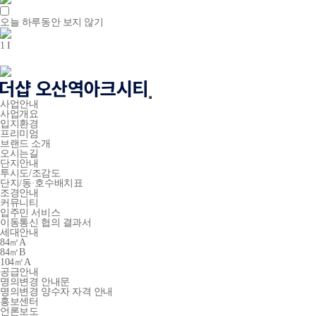
오늘 하루동안 보지 않기
1
I
사업안내
사업개요
입지환경
프리미엄
브랜드 소개
오시는길
단지안내
투시도/조감도
단지/동·호수배치표
조경안내
커뮤니티
입주민 서비스
이동통신 협의 결과서
세대안내
84㎡A
84㎡B
104㎡A
공급안내
명의변경 안내문
명의변경 양수자 자격 안내
홍보센터
언론보도