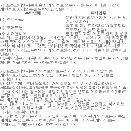
가. 포스코이앤씨는 원활한 개인정보 업무처리를 위하여 다음과 같이
개인정보 처리업무를 위탁하고 있습니다.
수탁업체
위탁업무
분양마케팅 업무대행(안내, 상담 및
(주)엔티파크
기타 서비스)
광고 및 이벤트 대행업무(광고제작,
(주)포애드원
프로모션, 이벤트 진행)
(주)히어앤나우
분양 홈페이지, 이벤트 관리 및 운영
나. 회사는 위탁계약 체결시 『개인정보보호법』 제26조에 따라 위탁업무
수행 목적 외 개인정보 처리금지, 기술적 · 관리적 보호조치, 재위탁 제한,
수탁자에 대한 관리 · 감독, 손해배상 등 책임에 관한 사항을 계약서 등
문서에 명시하고, 수탁자가 개인정보를 안전하게 처리하는지를 감독하고
있습니다.
다. 위탁업무의 내용이나 수탁자가 변경될 경우에는 지체없이 본 개인정보
처리방침을 통하여 공개하도록 하겠습니다.
가. 포스코이앤씨는 개인정보의 보유기간 경과, 처리목적 달성 등
개인정보가 불필요하게 되었을 때에는 지체없이 해당 개인정보를
파기합니다.
나. 정보주체로부터 동의받은 개인정보의 보유기간이 경과하거나
처리목적이 달성되었음에도 불구하고 다른 법령에 따라 개인정보를 계속
보존하여야 하는 경우에는, 해당 개인정보를 별도의 데이터베이스(DB)로
옮기거나 보관장소를 달리하여 보존합니다.
다. 개인정보의 파기 절차 및 방법은 다음과 같습니다.
o 파기절차 : 회사는 파기 사유가 발생한 개인정보를 선정하고, 파기하는
경우 파기에 관한 사항을 기록 관리하며, 개인정보취급관리자는
파기결과를 확인합니다.
o 파기방법 : 회사는 전자적 파일형태로 기록 · 저장된 개인정보는 기록을
재생할 수 없도록 파기하며, 종이 문서에 기록 · 저장된 개인정보는
분쇄기로 분쇄하거나 소각하여 파기합니다.