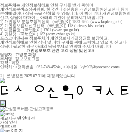
정보주체는 개인정보침해로 인한 구제를 받기 위하여
개인정보분쟁조정위원회, 한국인터넷진흥원 개인정보침해신고센터 등에
분쟁해결이나 상담 등을 신청할 수 있습니다. 이 밖에 기타 개인정보침해의
신고, 상담에 대하여는 아래의 기관에 문의하시기 바랍니다.
1) 개인정보 분쟁조정위원회 : (국번없이) 1833-6972 (www.kopico.go.kr)
2) 개인정보침해신고센터 : (국번없이) 118 (privacy.kisa.or.kr)
3) 대검찰청 : (국번없이) 1301 (www.spo.go.kr)
4) 경찰청 : (국번없이) 182 (ecrm.cyber.go.kr)
포스코이앤씨는 정보주체의 개인정보자기결정권을 보장하고,
개인정보침해로 인한 상담 및 피해 구제를 위해 노력하고 있으며, 신고나
상담이 필요한 경우 아래의 담당부서로 연락해 주시기 바랍니다.
개인정보보호 관련 고객 상담 및 신고S
담당자 : 고영훈 과장
부서명 : 정보보호그룹
직책 : 과장
연락처 : <전화번호 : 032-748-4524>, <이메일 : kyh902@poscoenc.com>
가. 본 방침은 2025.07.31에 제정되었습니다.
관심고객등록
세교지구
맨 앞
에 선
가장 앞선
랜드마크