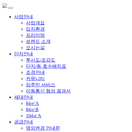
사업안내
사업개요
입지환경
프리미엄
브랜드 소개
오시는길
단지안내
투시도/조감도
단지/동·호수배치표
조경안내
커뮤니티
입주민 서비스
이동통신 협의 결과서
세대안내
84㎡A
84㎡B
104㎡A
공급안내
명의변경 안내문