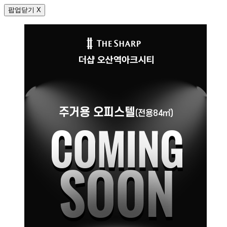
팝업닫기 X