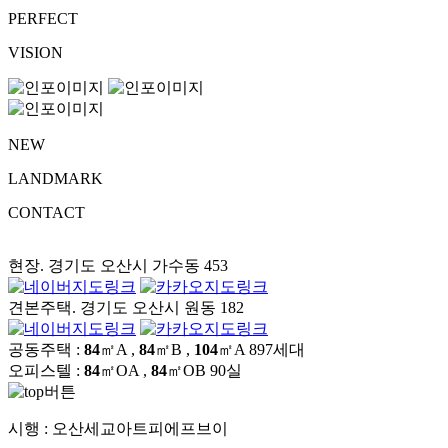
PERFECT
VISION
NEW
LANDMARK
CONTACT
현장. 경기도 오산시 가수동 453
견본주택. 경기도 오산시 원동 182
공동주택 :
84
㎡A ,
84
㎡B ,
104
㎡A
897세대
오피스텔 :
84
㎡OA ,
84
㎡OB
90실
시행 :
오산세교아트피에프브이