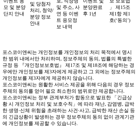
이벤트 응
호, 직장명
이벤트 및
보 보호법
및 당첨자
모 및 분양
및 주소, 사
분양완료
」 제15조
처리, 청약/
단지 안내
연 등 이벤
후 1년
제1항 제1
분양 정보
트 응모정
호(‘동의’)
안내
보 내역
포스코이앤씨는 개인정보를 개인정보의 처리 목적에서 명시
한 범위 내에서만 처리하며, 정보주체의 동의, 법률의 특별한
규정 등 『개인정보보호법』 제17조 및 제18조에 해당하는 경
우에만 개인정보를 제3자에게 제공하고 그 외에는 정보주체의
개인정보를 제3자에게 제공하지 않습니다.
포스코이앤씨는 원활한 서비스 제공을 위해 다음의 경우 정보
주체의 동의를 얻어 필요 최소한의 범위로만 제공합니다.
포스코이앤씨는 정부 관계부처가 합동으로 발표한 「긴급상
황 시 개인정보 처리 및 보호수칙」에 따라 재난, 감염병, 급박
한 생명·신체 위험을 초래하는 사건·사고, 급박한 재산 손실 등
의 긴급상황이 발생하는 경우 정보주체의 동의 없이 관계기관
에 개인정보를 제공할 수 있습니다.