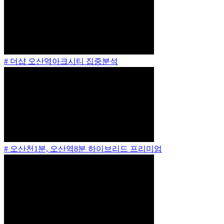
# 더샵 오산역아크시티 집중분석
# 오산천1분, 오산역8분 하이브리드 프리미엄