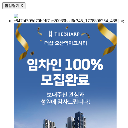
팝업닫기 X