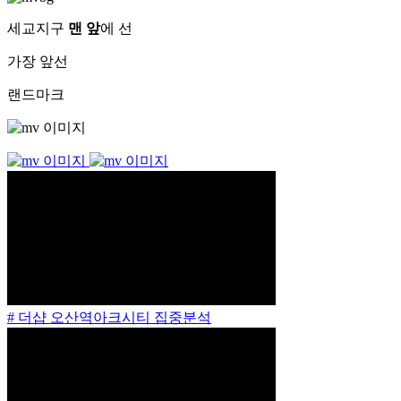
세교지구
맨 앞
에 선
가장 앞선
랜드마크
# 더샵 오산역아크시티 집중분석