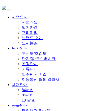
사업안내
사업개요
입지환경
프리미엄
브랜드 소개
오시는길
단지안내
투시도/조감도
단지/동·호수배치표
조경안내
커뮤니티
입주민 서비스
이동통신 협의 결과서
세대안내
84㎡A
84㎡B
104㎡A
공급안내
명의변경 안내문