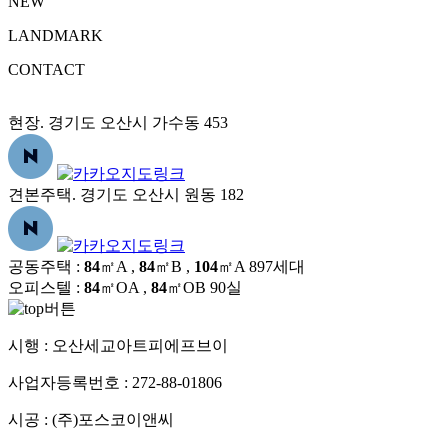
NEW
LANDMARK
CONTACT
현장. 경기도 오산시 가수동 453
견본주택. 경기도 오산시 원동 182
공동주택 :
84
㎡A ,
84
㎡B ,
104
㎡A
897세대
오피스텔 :
84
㎡OA ,
84
㎡OB
90실
시행 :
오산세교아트피에프브이
사업자등록번호 :
272-88-01806
시공 :
(주)포스코이앤씨