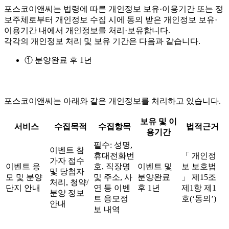
포스코이앤씨는 법령에 따른 개인정보 보유·이용기간 또는 정
보주체로부터 개인정보 수집 시에 동의 받은 개인정보 보유·
이용기간 내에서 개인정보를 처리·보유합니다.
각각의 개인정보 처리 및 보유 기간은 다음과 같습니다.
① 분양완료 후 1년
포스코이앤씨는 아래와 같은 개인정보를 처리하고 있습니다.
보유 및 이
서비스
수집목적
수집항목
법적근거
용기간
필수: 성명,
이벤트 참
휴대전화번
「 개인정
가자 접수
이벤트 응
호, 직장명
이벤트 및
보 보호법
및 당첨자
모 및 분양
및 주소, 사
분양완료
」 제15조
처리, 청약/
단지 안내
연 등 이벤
후 1년
제1항 제1
분양 정보
트 응모정
호(‘동의’)
안내
보 내역