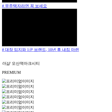
# 무주택자라면 꼭 보세요
# 대장 입지와 1군 브랜드, 10년 후 내집 마련
더샵
오산역아크시티
PREMIUM