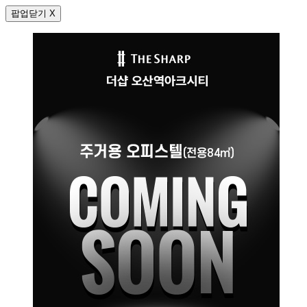
팝업닫기 X