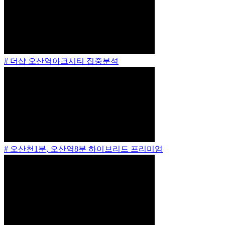
# 더샵 오산역아크시티 집중분석
# 오산천1분, 오산역8분 하이브리드 프리미엄