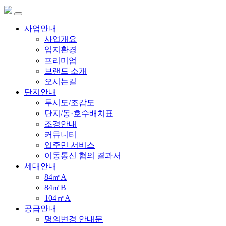
사업안내
사업개요
입지환경
프리미엄
브랜드 소개
오시는길
단지안내
투시도/조감도
단지/동·호수배치표
조경안내
커뮤니티
입주민 서비스
이동통신 협의 결과서
세대안내
84㎡A
84㎡B
104㎡A
공급안내
명의변경 안내문