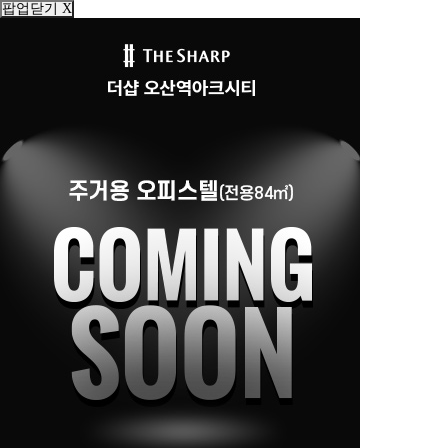
팝업닫기 X