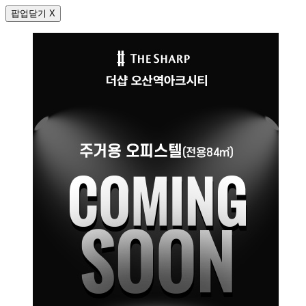
팝업닫기 X