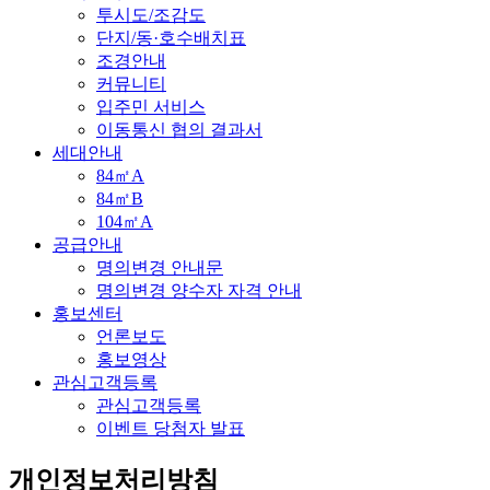
투시도/조감도
단지/동·호수배치표
조경안내
커뮤니티
입주민 서비스
이동통신 협의 결과서
세대안내
84㎡A
84㎡B
104㎡A
공급안내
명의변경 안내문
명의변경 양수자 자격 안내
홍보센터
언론보도
홍보영상
관심고객등록
관심고객등록
이벤트 당첨자 발표
개인정보처리방침