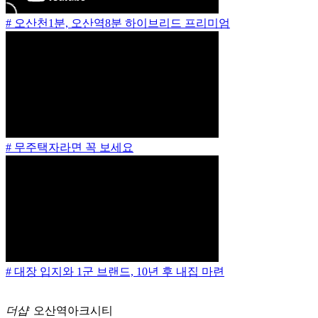
# 오산천1분, 오산역8분 하이브리드 프리미엄
# 무주택자라면 꼭 보세요
# 대장 입지와 1군 브랜드, 10년 후 내집 마련
더샵
오산역아크시티