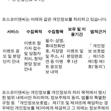
포스코이앤씨는 아래와 같은 개인정보를 처리하고 있습니다.
보유 및 이
서비스
수집목적
수집항목
법적근거
용기간
필수: 성명,
이벤트 참
휴대전화번
「 개인정
가자 접수
이벤트 응
호, 직장명
이벤트 및
보 보호법
및 당첨자
모 및 분양
및 주소, 사
분양완료
」 제15조
처리, 청약/
단지 안내
연 등 이벤
후 1년
제1항 제1
분양 정보
트 응모정
호(‘동의’)
안내
보 내역
포스코이앤씨는 개인정보를 개인정보의 처리 목적에서 명시
한 범위 내에서만 처리하며, 정보주체의 동의, 법률의 특별한
규정 등 『개인정보보호법』 제17조 및 제18조에 해당하는 경
우에만 개인정보를 제3자에게 제공하고 그 외에는 정보주체의