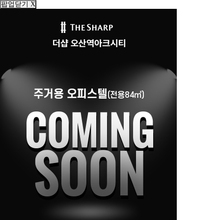
팝업닫기 X