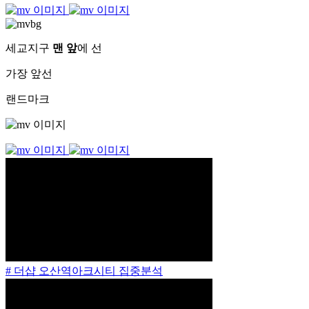
세교지구
맨 앞
에 선
가장 앞선
랜드마크
# 더샵 오산역아크시티 집중분석