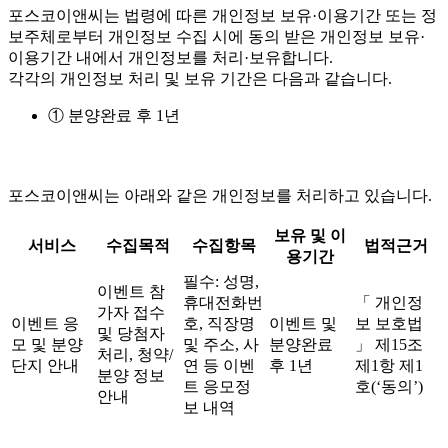
포스코이앤씨는 법령에 따른 개인정보 보유·이용기간 또는 정
보주체로부터 개인정보 수집 시에 동의 받은 개인정보 보유·
이용기간 내에서 개인정보를 처리·보유합니다.
각각의 개인정보 처리 및 보유 기간은 다음과 같습니다.
① 분양완료 후 1년
포스코이앤씨는 아래와 같은 개인정보를 처리하고 있습니다.
보유 및 이
서비스
수집목적
수집항목
법적근거
용기간
필수: 성명,
이벤트 참
휴대전화번
「 개인정
가자 접수
이벤트 응
호, 직장명
이벤트 및
보 보호법
및 당첨자
모 및 분양
및 주소, 사
분양완료
」 제15조
처리, 청약/
단지 안내
연 등 이벤
후 1년
제1항 제1
분양 정보
트 응모정
호(‘동의’)
안내
보 내역