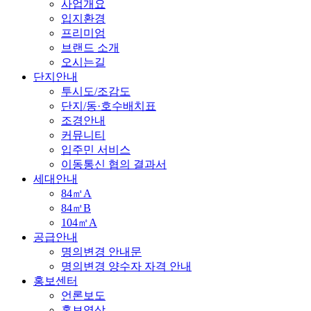
사업개요
입지환경
프리미엄
브랜드 소개
오시는길
단지안내
투시도/조감도
단지/동·호수배치표
조경안내
커뮤니티
입주민 서비스
이동통신 협의 결과서
세대안내
84㎡A
84㎡B
104㎡A
공급안내
명의변경 안내문
명의변경 양수자 자격 안내
홍보센터
언론보도
홍보영상