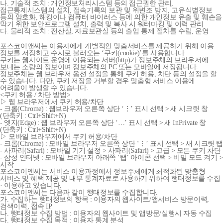
나. 기술적 조치 : 개인정보처리시스템 등의 접근권한 관리,
접근통제시스템의 설치, 접속기록의 보관 및 위변조 방지, 고유식별정보
등의 암호화, 해킹이나 컴퓨터 바이러스 등에 의한 개인정보 유출 및 훼손을
막기 위한 보안프로그램 설치, 출력 및 복사 시 워터마킹 및 이력 관리
다. 물리적 조치 : 전산실, 자료보관실 등의 출입 통제 절차를 수립, 운영
포스코이앤씨는 이용자에게 개별적인 맞춤서비스를 제공하기 위해 이용
정보를 저장하고 수시로 불러오는 ‘쿠키(cookie)’를 사용합니다.
쿠키는 웹사이트 운영에 이용되는 서버(http)가 정보주체의 브라우저에
보내는 소량의 정보이며 정보주체의 PC 또는 모바일에 저장됩니다.
정보주체는 웹 브라우저 옵션 설정을 통해 쿠키 허용, 차단 등의 설정을 할
수 있습니다. 다만, 쿠키 저장을 거부할 경우 맞춤형 서비스 이용에
어려움이 발생할 수 있습니다.
<쿠키 허용 / 차단 방법>
▷ 웹 브라우저에서 쿠키 허용/차단
- 크롬(Chrome) : 웹브라우저 오른쪽 상단 ‘⋮’ 표시 선택 > 새 시크릿 창
(단축키 : Ctrl+Shift+N)
- 엣지(Edge) : 웹 브라우저 오른쪽 상단 ‘…’ 표시 선택 > 새 InPrivate 창
(단축키 : Ctrl+Shift+N)
▷ 모바일 브라우저에서 쿠키 허용/차단
- 크롬(Chrome) : 모바일 브라우저 오른쪽 상단 ‘⋮’ 표시 선택 > 새 시크릿 탭
- 사파리(Safari) : 모바일 기기 설정 > 사파리(Safari) > 고급 > 모든 쿠키 차단
- 삼성 인터넷 : 모바일 브라우저 아래쪽 ‘탭’ 아이콘 선택 > 비밀 모드 켜기 >
시작
포스코이앤씨는 서비스 이용과정에서 정보주체에게 최적화된 맞춤형
서비스 및 혜택 제공 및 내부 통계자료로 사용하기 위하여 행태정보를 수집
· 이용하고 있습니다.
포스코이앤씨는 다음과 같이 행태정보를 수집합니다.
가. 수집하는 행태정보의 항목 : 이용자의 웹사이트/앱서비스 방문이력,
검색이력, 접속 IP
나. 행태정보 수집 방법 : 이용자의 웹사이트 및 앱방문/실행시 자동 수집
다. 행태정보 수집 목적 : 이용자 통계 분석