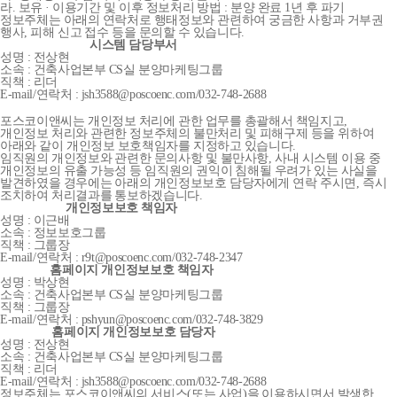
라. 보유 · 이용기간 및 이후 정보처리 방법 : 분양 완료 1년 후 파기
정보주체는 아래의 연락처로 행태정보와 관련하여 궁금한 사항과 거부권
행사, 피해 신고 접수 등을 문의할 수 있습니다.
시스템 담당부서
성명 : 전상현
소속 : 건축사업본부 CS실 분양마케팅그룹
직책 : 리더
E-mail/연락처 : jsh3588@poscoenc.com/032-748-2688
포스코이앤씨는 개인정보 처리에 관한 업무를 총괄해서 책임지고,
개인정보 처리와 관련한 정보주체의 불만처리 및 피해구제 등을 위하여
아래와 같이 개인정보 보호책임자를 지정하고 있습니다.
임직원의 개인정보와 관련한 문의사항 및 불만사항, 사내 시스템 이용 중
개인정보의 유출 가능성 등 임직원의 권익이 침해될 우려가 있는 사실을
발견하였을 경우에는 아래의 개인정보보호 담당자에게 연락 주시면, 즉시
조치하여 처리결과를 통보하겠습니다.
개인정보보호 책임자
성명 : 이근배
소속 : 정보보호그룹
직책 : 그룹장
E-mail/연락처 : r9t@poscoenc.com/032-748-2347
홈페이지 개인정보보호 책임자
성명 : 박상현
소속 : 건축사업본부 CS실 분양마케팅그룹
직책 : 그룹장
E-mail/연락처 : pshyun@poscoenc.com/032-748-3829
홈페이지 개인정보보호 담당자
성명 : 전상현
소속 : 건축사업본부 CS실 분양마케팅그룹
직책 : 리더
E-mail/연락처 : jsh3588@poscoenc.com/032-748-2688
정보주체는 포스코이앤씨의 서비스(또는 사업)을 이용하시면서 발생한