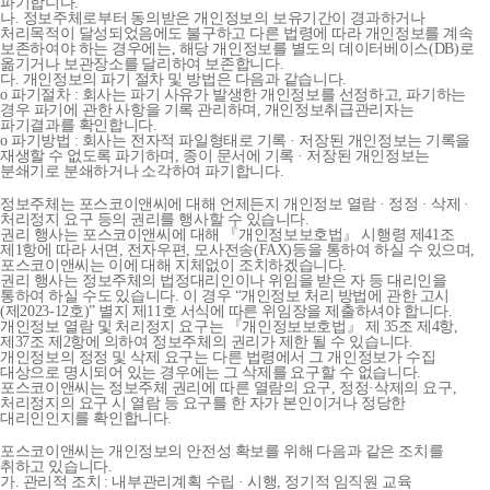
파기합니다.
나. 정보주체로부터 동의받은 개인정보의 보유기간이 경과하거나
처리목적이 달성되었음에도 불구하고 다른 법령에 따라 개인정보를 계속
보존하여야 하는 경우에는, 해당 개인정보를 별도의 데이터베이스(DB)로
옮기거나 보관장소를 달리하여 보존합니다.
다. 개인정보의 파기 절차 및 방법은 다음과 같습니다.
o 파기절차 : 회사는 파기 사유가 발생한 개인정보를 선정하고, 파기하는
경우 파기에 관한 사항을 기록 관리하며, 개인정보취급관리자는
파기결과를 확인합니다.
o 파기방법 : 회사는 전자적 파일형태로 기록 · 저장된 개인정보는 기록을
재생할 수 없도록 파기하며, 종이 문서에 기록 · 저장된 개인정보는
분쇄기로 분쇄하거나 소각하여 파기합니다.
정보주체는 포스코이앤씨에 대해 언제든지 개인정보 열람 · 정정 · 삭제 ·
처리정지 요구 등의 권리를 행사할 수 있습니다.
권리 행사는 포스코이앤씨에 대해 『개인정보보호법』 시행령 제41조
제1항에 따라 서면, 전자우편, 모사전송(FAX)등을 통하여 하실 수 있으며,
포스코이앤씨는 이에 대해 지체없이 조치하겠습니다.
권리 행사는 정보주체의 법정대리인이나 위임을 받은 자 등 대리인을
통하여 하실 수도 있습니다. 이 경우 “개인정보 처리 방법에 관한 고시
(제2023-12호)” 별지 제11호 서식에 따른 위임장을 제출하셔야 합니다.
개인정보 열람 및 처리정지 요구는 『개인정보보호법』 제 35조 제4항,
제37조 제2항에 의하여 정보주체의 권리가 제한 될 수 있습니다.
개인정보의 정정 및 삭제 요구는 다른 법령에서 그 개인정보가 수집
대상으로 명시되어 있는 경우에는 그 삭제를 요구할 수 없습니다.
포스코이앤씨는 정보주체 권리에 따른 열람의 요구, 정정·삭제의 요구,
처리정지의 요구 시 열람 등 요구를 한 자가 본인이거나 정당한
대리인인지를 확인합니다.
포스코이앤씨는 개인정보의 안전성 확보를 위해 다음과 같은 조치를
취하고 있습니다.
가. 관리적 조치 : 내부관리계획 수립 · 시행, 정기적 임직원 교육