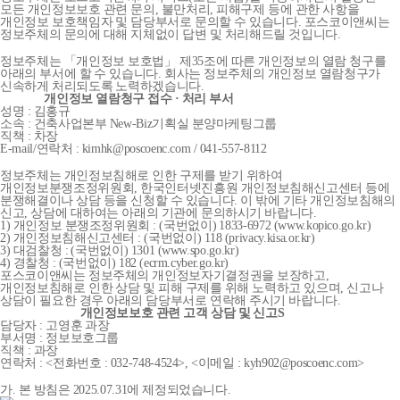
모든 개인정보보호 관련 문의, 불만처리, 피해구제 등에 관한 사항을
개인정보 보호책임자 및 담당부서로 문의할 수 있습니다. 포스코이앤씨는
정보주체의 문의에 대해 지체없이 답변 및 처리해드릴 것입니다.
정보주체는 「개인정보 보호법」 제35조에 따른 개인정보의 열람 청구를
아래의 부서에 할 수 있습니다. 회사는 정보주체의 개인정보 열람청구가
신속하게 처리되도록 노력하겠습니다.
개인정보 열람청구 접수 · 처리 부서
성명 : 김홍규
소속 : 건축사업본부 New-Biz기획실 분양마케팅그룹
직책 : 차장
E-mail/연락처 : kimhk@poscoenc.com / 041-557-8112
정보주체는 개인정보침해로 인한 구제를 받기 위하여
개인정보분쟁조정위원회, 한국인터넷진흥원 개인정보침해신고센터 등에
분쟁해결이나 상담 등을 신청할 수 있습니다. 이 밖에 기타 개인정보침해의
신고, 상담에 대하여는 아래의 기관에 문의하시기 바랍니다.
1) 개인정보 분쟁조정위원회 : (국번없이) 1833-6972 (www.kopico.go.kr)
2) 개인정보침해신고센터 : (국번없이) 118 (privacy.kisa.or.kr)
3) 대검찰청 : (국번없이) 1301 (www.spo.go.kr)
4) 경찰청 : (국번없이) 182 (ecrm.cyber.go.kr)
포스코이앤씨는 정보주체의 개인정보자기결정권을 보장하고,
개인정보침해로 인한 상담 및 피해 구제를 위해 노력하고 있으며, 신고나
상담이 필요한 경우 아래의 담당부서로 연락해 주시기 바랍니다.
개인정보보호 관련 고객 상담 및 신고S
담당자 : 고영훈 과장
부서명 : 정보보호그룹
직책 : 과장
연락처 : <전화번호 : 032-748-4524>, <이메일 : kyh902@poscoenc.com>
가. 본 방침은 2025.07.31에 제정되었습니다.