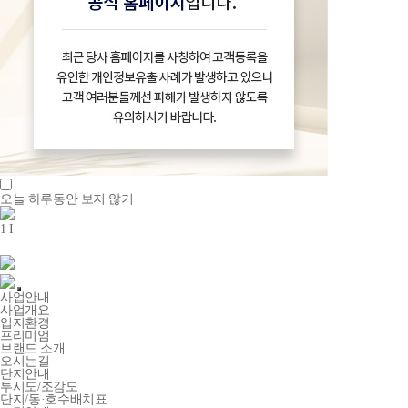
오늘 하루동안 보지 않기
1
I
사업안내
사업개요
입지환경
프리미엄
브랜드 소개
오시는길
단지안내
투시도/조감도
단지/동·호수배치표