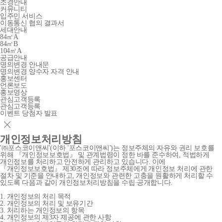
조경안내
커뮤니티
입주민 서비스
이동통신 협의 결과서
세대안내
84㎡A
84㎡B
104㎡A
공급안내
명의변경 안내문
명의변경 양수자 자격 안내
홍보센터
언론보도
홍보영상
관심고객등록
관심고객등록
이벤트 당첨자 발표
개인정보처리방침
'㈜포스코이앤씨'(이하 '포스코이앤씨')는 정보주체의 자유와 권리 보호를
위해 『개인정보보호법』 및 관계법령이 정한 바를 준수하여, 적법하게
개인정보를 처리하고 안전하게 관리하고 있습니다. 이에
『개인정보보호법』 제30조에 따라 정보주체에게 개인정보 처리에 관한
절차 및 기준을 안내하고, 개인정보와 관련한 고충을 원활하게 처리할 수
있도록 다음과 같이 개인정보처리방침을 수립∙공개합니다.
1. 개인정보의 처리 목적
2. 개인정보의 처리 및 보유기간
3. 처리하는 개인정보의 항목
4. 개인정보의 제3자 제공에 관한 사항