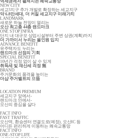
역세권에서 펼쳐지는 쾌속교통망
NEW CITY
세교3지구 추가 개발로 확장하는 세교지구
약 6.8만세대, 더 커질 세교지구 미래가치
LANDMARK
새로운 하늘 전망이 열리는
오산 최고층 44층 랜드마크
ONE STOP INFRA
단지 내 대규모 상업시설부터 주변 상권(계획)까지
더 가까이서 누리는 올인원 입지
ADVANCE BENEFIT
유주택자도 누리는
랜드마크 선점의 기회
SPECIAL BENEFIT
10년간 걱정 없이 살 수 있게
취득세 및 재산세 걱정 無
BRAND
주거문화의 품격을 높이는
더샵 주거벨트의 으뜸
LOCATION PREMIUM
세교지구 앞에서-
랜드마크 안에서-
오산의 중심을 살다
FACT INFO
FAST TRAFFIC
오산역, 환승센터 연결도로(예정), 오산IC 등
어디든 편리하게 이동하는 쾌속교통망
FACT INFO
ONE-STOP LIFE