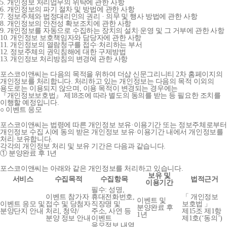
5. 개인정보 처리업무의 위탁에 관한 사항
6. 개인정보의 파기 절차 및 방법에 관한 사항
7. 정보주체와 법정대리인의 권리 · 의무 및 행사 방법에 관한 사항
8. 개인정보의 안전성 확보조치에 관한 사항
9. 개인정보를 자동으로 수집하는 장치의 설치∙운영 및 그 거부에 관한 사항
10. 개인정보 보호책임자와 담당자에 관한 사항
11. 개인정보의 열람청구를 접수·처리하는 부서
12. 정보주체의 권익침해에 대한 구제방법
13. 개인정보 처리방침의 변경에 관한 사항
포스코이앤씨는 다음의 목적을 위하여 더샵 신문그리니티 2차 홈페이지의
개인정보를 처리합니다. 처리하고 있는 개인정보는 다음의 목적 이외의
용도로는 이용되지 않으며, 이용 목적이 변경되는 경우에는
『개인정보보호법』 제18조에 따라 별도의 동의를 받는 등 필요한 조치를
이행할 예정입니다.
○ 이벤트 응모
포스코이앤씨는 법령에 따른 개인정보 보유·이용기간 또는 정보주체로부터
개인정보 수집 시에 동의 받은 개인정보 보유·이용기간 내에서 개인정보를
처리·보유합니다.
각각의 개인정보 처리 및 보유 기간은 다음과 같습니다.
① 분양완료 후 1년
포스코이앤씨는 아래와 같은 개인정보를 처리하고 있습니다.
보유 및
서비스
수집목적
수집항목
법적근거
이용기간
필수: 성명,
이벤트 참가자
휴대전화번호,
「 개인정보
이벤트 및
이벤트 응모 및
접수 및 당첨자
직장명 및
보호법 」
분양완료 후
분양단지 안내
처리, 청약/
주소, 사연 등
제15조 제1항
1년
분양 정보 안내
이벤트
제1호(‘동의’)
응모정보 내역