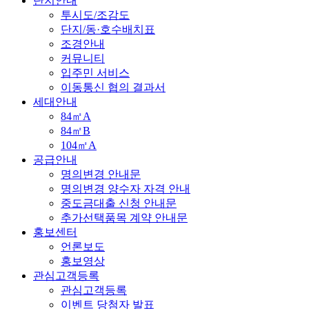
단지안내
투시도/조감도
단지/동·호수배치표
조경안내
커뮤니티
입주민 서비스
이동통신 협의 결과서
세대안내
84㎡A
84㎡B
104㎡A
공급안내
명의변경 안내문
명의변경 양수자 자격 안내
중도금대출 신청 안내문
추가선택품목 계약 안내문
홍보센터
언론보도
홍보영상
관심고객등록
관심고객등록
이벤트 당첨자 발표