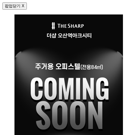
팝업닫기 X