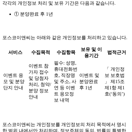
각각의 개인정보 처리 및 보유 기간은 다음과 같습니다.
① 분양완료 후 1년
포스코이앤씨는 아래와 같은 개인정보를 처리하고 있습니다.
보유 및 이
서비스
수집목적
수집항목
법적근거
용기간
필수: 성명,
이벤트 참
휴대전화번
「 개인정
가자 접수
이벤트 응
호, 직장명
이벤트 및
보 보호법
및 당첨자
모 및 분양
및 주소, 사
분양완료
」 제15조
처리, 청약/
단지 안내
연 등 이벤
후 1년
제1항 제1
분양 정보
트 응모정
호(‘동의’)
안내
보 내역
포스코이앤씨는 개인정보를 개인정보의 처리 목적에서 명시
한 범위 내에서만 처리하며, 정보주체의 동의, 법률의 특별한