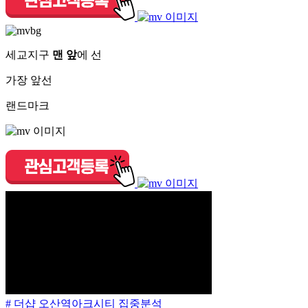
세교지구
맨 앞
에 선
가장 앞선
랜드마크
# 더샵 오산역아크시티 집중분석