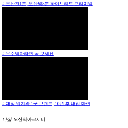
# 오산천1분, 오산역8분 하이브리드 프리미엄
# 무주택자라면 꼭 보세요
# 대장 입지와 1군 브랜드, 10년 후 내집 마련
더샵
오산역아크시티