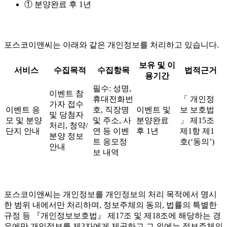
① 분양완료 후 1년
포스코이앤씨는 아래와 같은 개인정보를 처리하고 있습니다.
보유 및 이
서비스
수집목적
수집항목
법적근거
용기간
필수: 성명,
이벤트 참
휴대전화번
「 개인정
가자 접수
이벤트 응
호, 직장명
이벤트 및
보 보호법
및 당첨자
모 및 분양
및 주소, 사
분양완료
」 제15조
처리, 청약/
단지 안내
연 등 이벤
후 1년
제1항 제1
분양 정보
트 응모정
호(‘동의’)
안내
보 내역
포스코이앤씨는 개인정보를 개인정보의 처리 목적에서 명시
한 범위 내에서만 처리하며, 정보주체의 동의, 법률의 특별한
규정 등 『개인정보보호법』 제17조 및 제18조에 해당하는 경
우에만 개인정보를 제3자에게 제공하고 그 외에는 정보주체의