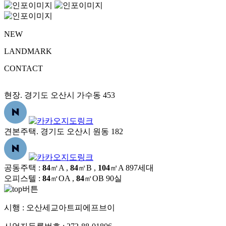
NEW
LANDMARK
CONTACT
현장. 경기도 오산시 가수동 453
견본주택. 경기도 오산시 원동 182
공동주택 :
84
㎡A ,
84
㎡B ,
104
㎡A
897세대
오피스텔 :
84
㎡OA ,
84
㎡OB
90실
시행 :
오산세교아트피에프브이