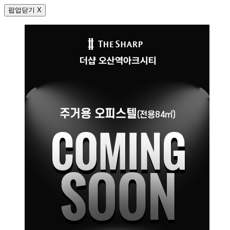
팝업닫기 X