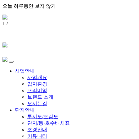
오늘 하루동안 보지 않기
1
I
사업안내
사업개요
입지환경
프리미엄
브랜드 소개
오시는길
단지안내
투시도/조감도
단지/동·호수배치표
조경안내
커뮤니티