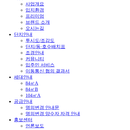
사업개요
입지환경
프리미엄
브랜드 소개
오시는길
단지안내
투시도/조감도
단지/동·호수배치표
조경안내
커뮤니티
입주민 서비스
이동통신 협의 결과서
세대안내
84㎡A
84㎡B
104㎡A
공급안내
명의변경 안내문
명의변경 양수자 자격 안내
홍보센터
언론보도