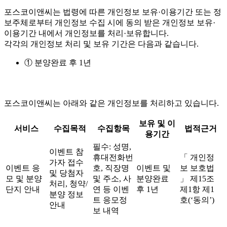
포스코이앤씨는 법령에 따른 개인정보 보유·이용기간 또는 정
보주체로부터 개인정보 수집 시에 동의 받은 개인정보 보유·
이용기간 내에서 개인정보를 처리·보유합니다.
각각의 개인정보 처리 및 보유 기간은 다음과 같습니다.
① 분양완료 후 1년
포스코이앤씨는 아래와 같은 개인정보를 처리하고 있습니다.
보유 및 이
서비스
수집목적
수집항목
법적근거
용기간
필수: 성명,
이벤트 참
휴대전화번
「 개인정
가자 접수
이벤트 응
호, 직장명
이벤트 및
보 보호법
및 당첨자
모 및 분양
및 주소, 사
분양완료
」 제15조
처리, 청약/
단지 안내
연 등 이벤
후 1년
제1항 제1
분양 정보
트 응모정
호(‘동의’)
안내
보 내역