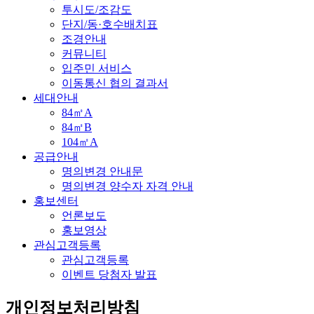
투시도/조감도
단지/동·호수배치표
조경안내
커뮤니티
입주민 서비스
이동통신 협의 결과서
세대안내
84㎡A
84㎡B
104㎡A
공급안내
명의변경 안내문
명의변경 양수자 자격 안내
홍보센터
언론보도
홍보영상
관심고객등록
관심고객등록
이벤트 당첨자 발표
개인정보처리방침