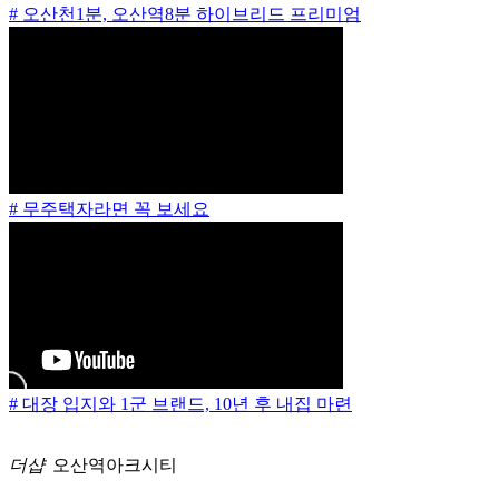
# 오산천1분, 오산역8분 하이브리드 프리미엄
# 무주택자라면 꼭 보세요
# 대장 입지와 1군 브랜드, 10년 후 내집 마련
더샵
오산역아크시티