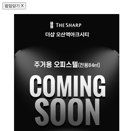
팝업닫기 X