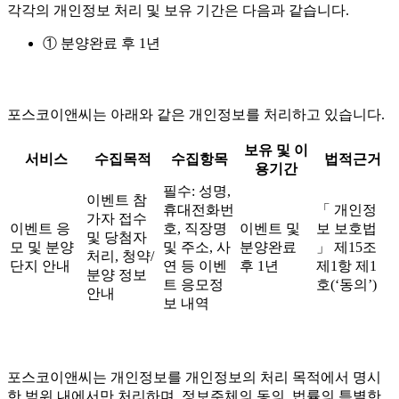
각각의 개인정보 처리 및 보유 기간은 다음과 같습니다.
① 분양완료 후 1년
포스코이앤씨는 아래와 같은 개인정보를 처리하고 있습니다.
보유 및 이
서비스
수집목적
수집항목
법적근거
용기간
필수: 성명,
이벤트 참
휴대전화번
「 개인정
가자 접수
이벤트 응
호, 직장명
이벤트 및
보 보호법
및 당첨자
모 및 분양
및 주소, 사
분양완료
」 제15조
처리, 청약/
단지 안내
연 등 이벤
후 1년
제1항 제1
분양 정보
트 응모정
호(‘동의’)
안내
보 내역
포스코이앤씨는 개인정보를 개인정보의 처리 목적에서 명시
한 범위 내에서만 처리하며, 정보주체의 동의, 법률의 특별한