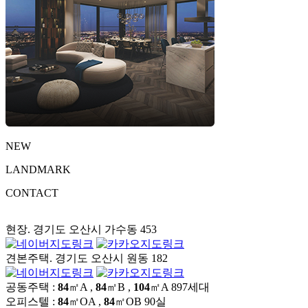
NEW
LANDMARK
CONTACT
현장. 경기도 오산시 가수동 453
견본주택. 경기도 오산시 원동 182
공동주택 :
84
㎡A ,
84
㎡B ,
104
㎡A
897세대
오피스텔 :
84
㎡OA ,
84
㎡OB
90실