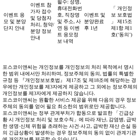
필수: 성명,
이벤트 참
휴대전화번
「 개인정
가자 접수
이벤트 응
호, 직장명
이벤트 및
보 보호법
및 당첨자
모 및 분양
및 주소, 사
분양완료
」 제15조
처리, 청약/
단지 안내
연 등 이벤
후 1년
제1항 제1
분양 정보
트 응모정
호(‘동의’)
안내
보 내역
포스코이앤씨는 개인정보를 개인정보의 처리 목적에서 명시
한 범위 내에서만 처리하며, 정보주체의 동의, 법률의 특별한
규정 등 『개인정보보호법』 제17조 및 제18조에 해당하는 경
우에만 개인정보를 제3자에게 제공하고 그 외에는 정보주체의
개인정보를 제3자에게 제공하지 않습니다.
포스코이앤씨는 원활한 서비스 제공을 위해 다음의 경우 정보
주체의 동의를 얻어 필요 최소한의 범위로만 제공합니다.
포스코이앤씨는 정부 관계부처가 합동으로 발표한 「긴급상
황 시 개인정보 처리 및 보호수칙」에 따라 재난, 감염병, 급박
한 생명·신체 위험을 초래하는 사건·사고, 급박한 재산 손실 등
의 긴급상황이 발생하는 경우 정보주체의 동의 없이 관계기관
에 개인정보를 제공할 수 있습니다.