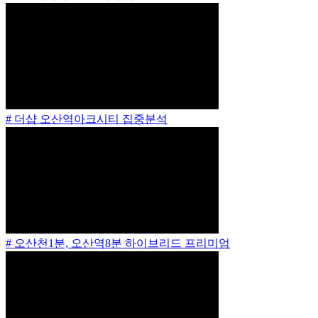
# 더샵 오산역아크시티 집중분석
# 오산천1분, 오산역8분 하이브리드 프리미엄