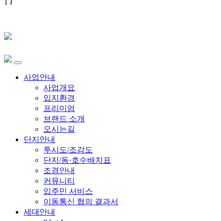
1
I
사업안내
사업개요
입지환경
프리미엄
브랜드 소개
오시는길
단지안내
투시도/조감도
단지/동·호수배치표
조경안내
커뮤니티
입주민 서비스
이동통신 협의 결과서
세대안내