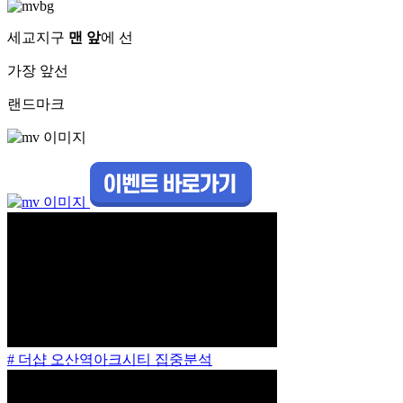
세교지구
맨 앞
에 선
가장 앞선
랜드마크
# 더샵 오산역아크시티 집중분석