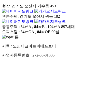
현장. 경기도 오산시 가수동 453
견본주택. 경기도 오산시 원동 182
공동주택 :
84
㎡A ,
84
㎡B ,
104
㎡A
897세대
오피스텔 :
84
㎡OA ,
84
㎡OB
90실
시행 :
오산세교아트피에프브이
사업자등록번호 :
272-88-01806
시공 :
(주)포스코이앤씨
온라인 광고대행. (주)포애드원 ㅣ 사업자등록번호 : 104-86-
22839 ㅣ 대표자 : 권한욱
※ 본 홈페이지에 사용된 일러스트 및 이미지는 소비자의 이해
를 돕기 위한 것으로
실제와 차이가 있으며 설계 및 개발계획 관련 내용은 인허가
과정 및 해당기관 또는
지자체의 사정에 따라 변경될 수 있습니다
© 2025 POSCO ECO&CHALLENGE CO.,