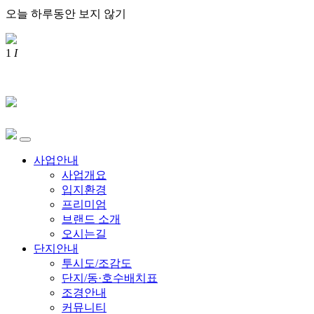
오늘 하루동안 보지 않기
1
I
사업안내
사업개요
입지환경
프리미엄
브랜드 소개
오시는길
단지안내
투시도/조감도
단지/동·호수배치표
조경안내
커뮤니티