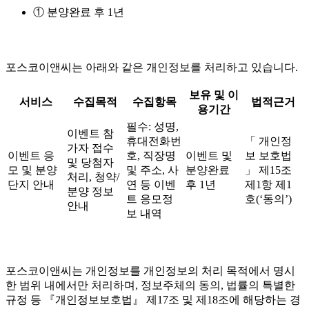
① 분양완료 후 1년
포스코이앤씨는 아래와 같은 개인정보를 처리하고 있습니다.
보유 및 이
서비스
수집목적
수집항목
법적근거
용기간
필수: 성명,
이벤트 참
휴대전화번
「 개인정
가자 접수
이벤트 응
호, 직장명
이벤트 및
보 보호법
및 당첨자
모 및 분양
및 주소, 사
분양완료
」 제15조
처리, 청약/
단지 안내
연 등 이벤
후 1년
제1항 제1
분양 정보
트 응모정
호(‘동의’)
안내
보 내역
포스코이앤씨는 개인정보를 개인정보의 처리 목적에서 명시
한 범위 내에서만 처리하며, 정보주체의 동의, 법률의 특별한
규정 등 『개인정보보호법』 제17조 및 제18조에 해당하는 경