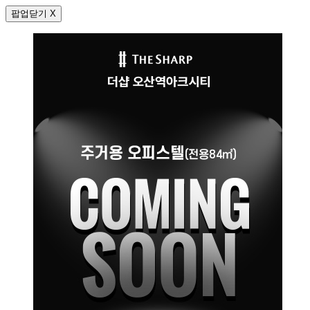
팝업닫기 X