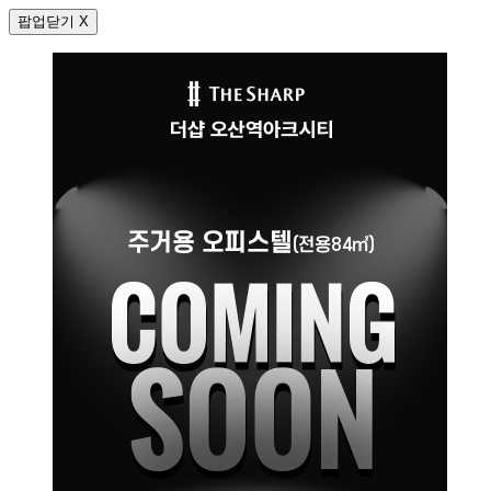
팝업닫기 X