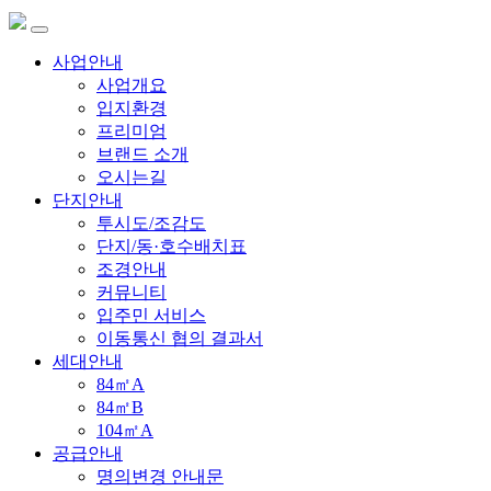
사업안내
사업개요
입지환경
프리미엄
브랜드 소개
오시는길
단지안내
투시도/조감도
단지/동·호수배치표
조경안내
커뮤니티
입주민 서비스
이동통신 협의 결과서
세대안내
84㎡A
84㎡B
104㎡A
공급안내
명의변경 안내문