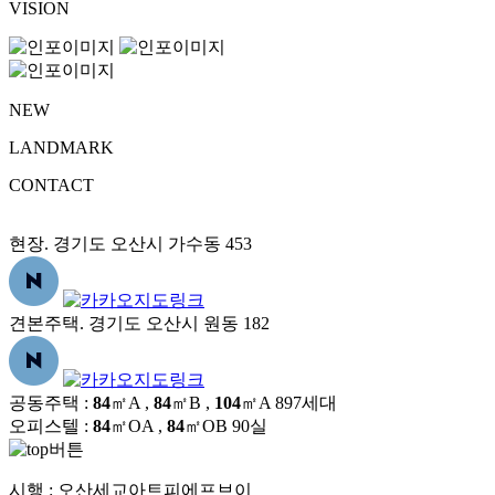
VISION
NEW
LANDMARK
CONTACT
현장. 경기도 오산시 가수동 453
견본주택. 경기도 오산시 원동 182
공동주택 :
84
㎡A ,
84
㎡B ,
104
㎡A
897세대
오피스텔 :
84
㎡OA ,
84
㎡OB
90실
시행 :
오산세교아트피에프브이