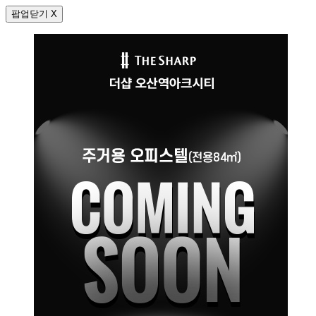
팝업닫기 X