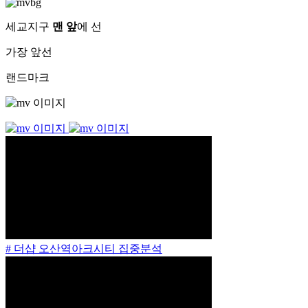
세교지구
맨 앞
에 선
가장 앞선
랜드마크
# 더샵 오산역아크시티 집중분석