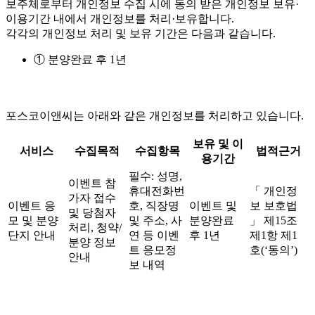
보주체로부터 개인정보 수집 시에 동의 받은 개인정보 보유·
이용기간 내에서 개인정보를 처리·보유합니다.
각각의 개인정보 처리 및 보유 기간은 다음과 같습니다.
① 분양완료 후 1년
포스코이앤씨는 아래와 같은 개인정보를 처리하고 있습니다.
보유 및 이
서비스
수집목적
수집항목
법적근거
용기간
필수: 성명,
이벤트 참
휴대전화번
「 개인정
가자 접수
이벤트 응
호, 직장명
이벤트 및
보 보호법
및 당첨자
모 및 분양
및 주소, 사
분양완료
」 제15조
처리, 청약/
단지 안내
연 등 이벤
후 1년
제1항 제1
분양 정보
트 응모정
호(‘동의’)
안내
보 내역