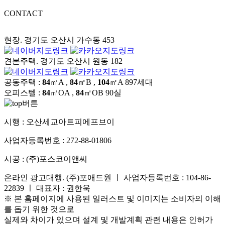
CONTACT
현장. 경기도 오산시 가수동 453
견본주택. 경기도 오산시 원동 182
공동주택 :
84
㎡A ,
84
㎡B ,
104
㎡A
897세대
오피스텔 :
84
㎡OA ,
84
㎡OB
90실
시행 :
오산세교아트피에프브이
사업자등록번호 :
272-88-01806
시공 :
(주)포스코이앤씨
온라인 광고대행. (주)포애드원 ㅣ 사업자등록번호 : 104-86-
22839 ㅣ 대표자 : 권한욱
※ 본 홈페이지에 사용된 일러스트 및 이미지는 소비자의 이해
를 돕기 위한 것으로
실제와 차이가 있으며 설계 및 개발계획 관련 내용은 인허가