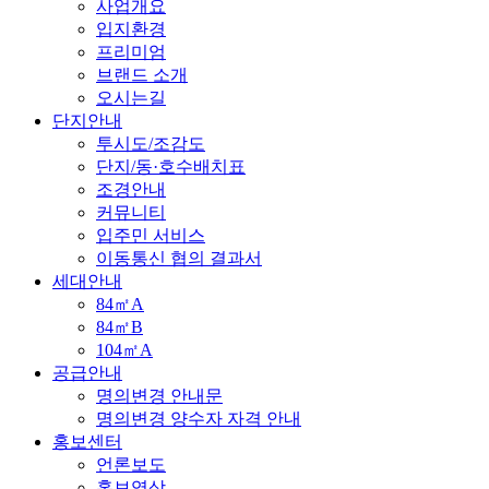
사업개요
입지환경
프리미엄
브랜드 소개
오시는길
단지안내
투시도/조감도
단지/동·호수배치표
조경안내
커뮤니티
입주민 서비스
이동통신 협의 결과서
세대안내
84㎡A
84㎡B
104㎡A
공급안내
명의변경 안내문
명의변경 양수자 자격 안내
홍보센터
언론보도
홍보영상