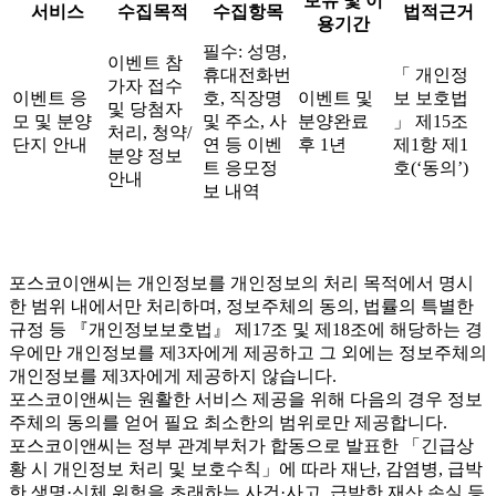
보유 및 이
서비스
수집목적
수집항목
법적근거
용기간
필수: 성명,
이벤트 참
휴대전화번
「 개인정
가자 접수
이벤트 응
호, 직장명
이벤트 및
보 보호법
및 당첨자
모 및 분양
및 주소, 사
분양완료
」 제15조
처리, 청약/
단지 안내
연 등 이벤
후 1년
제1항 제1
분양 정보
트 응모정
호(‘동의’)
안내
보 내역
포스코이앤씨는 개인정보를 개인정보의 처리 목적에서 명시
한 범위 내에서만 처리하며, 정보주체의 동의, 법률의 특별한
규정 등 『개인정보보호법』 제17조 및 제18조에 해당하는 경
우에만 개인정보를 제3자에게 제공하고 그 외에는 정보주체의
개인정보를 제3자에게 제공하지 않습니다.
포스코이앤씨는 원활한 서비스 제공을 위해 다음의 경우 정보
주체의 동의를 얻어 필요 최소한의 범위로만 제공합니다.
포스코이앤씨는 정부 관계부처가 합동으로 발표한 「긴급상
황 시 개인정보 처리 및 보호수칙」에 따라 재난, 감염병, 급박
한 생명·신체 위험을 초래하는 사건·사고, 급박한 재산 손실 등