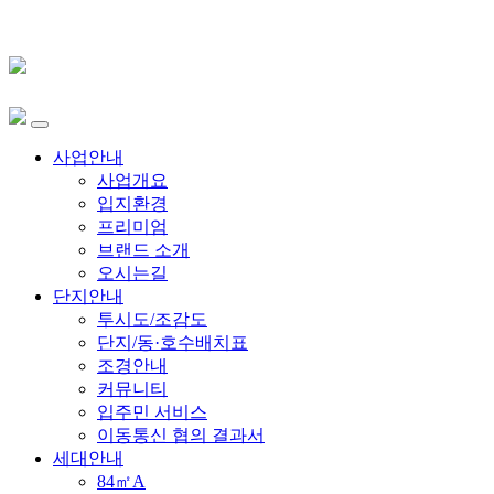
사업안내
사업개요
입지환경
프리미엄
브랜드 소개
오시는길
단지안내
투시도/조감도
단지/동·호수배치표
조경안내
커뮤니티
입주민 서비스
이동통신 협의 결과서
세대안내
84㎡A