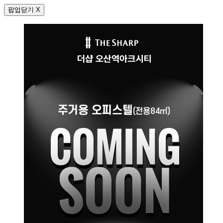
팝업닫기 X