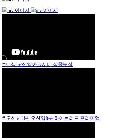
# 더샵 오산역아크시티 집중분석
# 오산천1분, 오산역8분 하이브리드 프리미엄