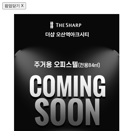
팝업닫기 X