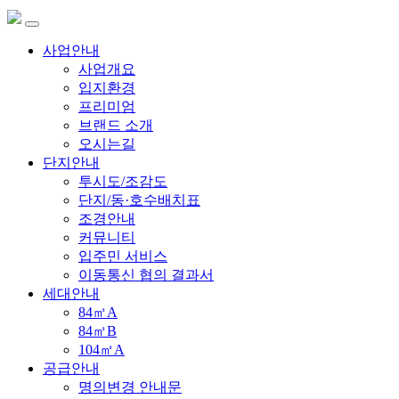
사업안내
사업개요
입지환경
프리미엄
브랜드 소개
오시는길
단지안내
투시도/조감도
단지/동·호수배치표
조경안내
커뮤니티
입주민 서비스
이동통신 협의 결과서
세대안내
84㎡A
84㎡B
104㎡A
공급안내
명의변경 안내문