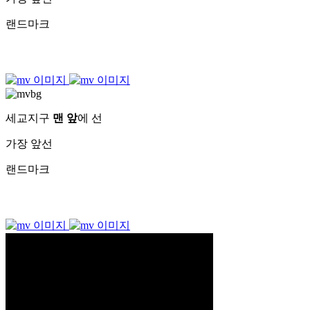
랜드마크
세교지구
맨 앞
에 선
가장 앞선
랜드마크