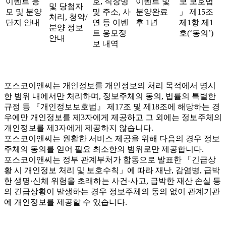
이벤트 응
호, 직장명
이벤트 및
보 보호법
및 당첨자
모 및 분양
및 주소, 사
분양완료
」 제15조
처리, 청약/
단지 안내
연 등 이벤
후 1년
제1항 제1
분양 정보
트 응모정
호(‘동의’)
안내
보 내역
포스코이앤씨는 개인정보를 개인정보의 처리 목적에서 명시
한 범위 내에서만 처리하며, 정보주체의 동의, 법률의 특별한
규정 등 『개인정보보호법』 제17조 및 제18조에 해당하는 경
우에만 개인정보를 제3자에게 제공하고 그 외에는 정보주체의
개인정보를 제3자에게 제공하지 않습니다.
포스코이앤씨는 원활한 서비스 제공을 위해 다음의 경우 정보
주체의 동의를 얻어 필요 최소한의 범위로만 제공합니다.
포스코이앤씨는 정부 관계부처가 합동으로 발표한 「긴급상
황 시 개인정보 처리 및 보호수칙」에 따라 재난, 감염병, 급박
한 생명·신체 위험을 초래하는 사건·사고, 급박한 재산 손실 등
의 긴급상황이 발생하는 경우 정보주체의 동의 없이 관계기관
에 개인정보를 제공할 수 있습니다.