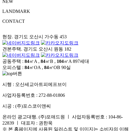
NEW
LANDMARK
CONTACT
현장. 경기도 오산시 가수동 453
견본주택. 경기도 오산시 원동 182
공동주택 :
84
㎡A ,
84
㎡B ,
104
㎡A
897세대
오피스텔 :
84
㎡OA ,
84
㎡OB
90실
시행 :
오산세교아트피에프브이
사업자등록번호 :
272-88-01806
시공 :
(주)포스코이앤씨
온라인 광고대행. (주)포애드원 ㅣ 사업자등록번호 : 104-86-
22839 ㅣ 대표자 : 권한욱
※ 본 홈페이지에 사용된 일러스트 및 이미지는 소비자의 이해