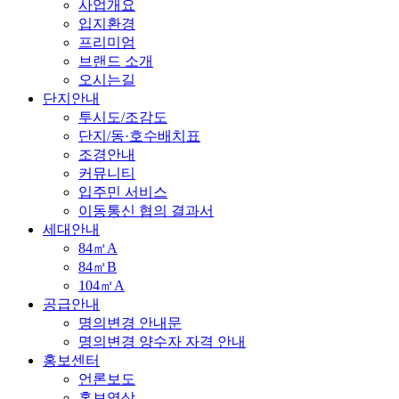
사업개요
입지환경
프리미엄
브랜드 소개
오시는길
단지안내
투시도/조감도
단지/동·호수배치표
조경안내
커뮤니티
입주민 서비스
이동통신 협의 결과서
세대안내
84㎡A
84㎡B
104㎡A
공급안내
명의변경 안내문
명의변경 양수자 자격 안내
홍보센터
언론보도
홍보영상