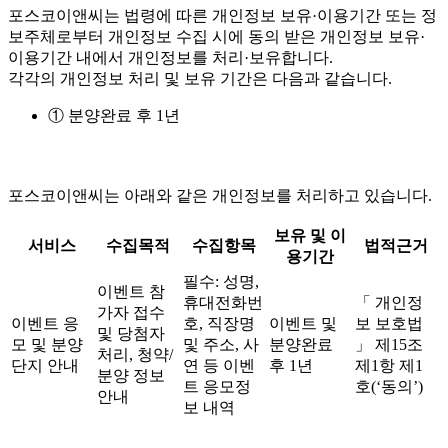
포스코이앤씨는 법령에 따른 개인정보 보유·이용기간 또는 정
보주체로부터 개인정보 수집 시에 동의 받은 개인정보 보유·
이용기간 내에서 개인정보를 처리·보유합니다.
각각의 개인정보 처리 및 보유 기간은 다음과 같습니다.
① 분양완료 후 1년
포스코이앤씨는 아래와 같은 개인정보를 처리하고 있습니다.
보유 및 이
서비스
수집목적
수집항목
법적근거
용기간
필수: 성명,
이벤트 참
휴대전화번
「 개인정
가자 접수
이벤트 응
호, 직장명
이벤트 및
보 보호법
및 당첨자
모 및 분양
및 주소, 사
분양완료
」 제15조
처리, 청약/
단지 안내
연 등 이벤
후 1년
제1항 제1
분양 정보
트 응모정
호(‘동의’)
안내
보 내역