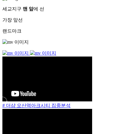
세교지구
맨 앞
에 선
가장 앞선
랜드마크
# 더샵 오산역아크시티 집중분석