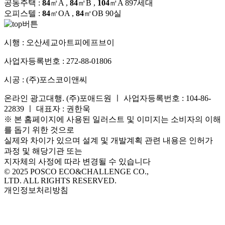
공동주택 :
84
㎡A ,
84
㎡B ,
104
㎡A
897세대
오피스텔 :
84
㎡OA ,
84
㎡OB
90실
시행 :
오산세교아트피에프브이
사업자등록번호 :
272-88-01806
시공 :
(주)포스코이앤씨
온라인 광고대행. (주)포애드원 ㅣ 사업자등록번호 : 104-86-
22839 ㅣ 대표자 : 권한욱
※ 본 홈페이지에 사용된 일러스트 및 이미지는 소비자의 이해
를 돕기 위한 것으로
실제와 차이가 있으며 설계 및 개발계획 관련 내용은 인허가
과정 및 해당기관 또는
지자체의 사정에 따라 변경될 수 있습니다
© 2025 POSCO ECO&CHALLENGE CO.,
LTD. ALL RIGHTS RESERVED.
개인정보처리방침