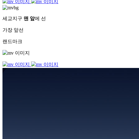
세교지구
맨 앞
에 선
가장 앞선
랜드마크