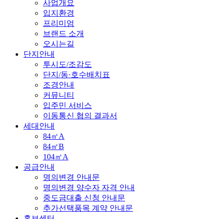
사업개요
입지환경
프리미엄
브랜드 소개
오시는길
단지안내
투시도/조감도
단지/동·호수배치표
조경안내
커뮤니티
입주민 서비스
이동통신 협의 결과서
세대안내
84㎡A
84㎡B
104㎡A
공급안내
명의변경 안내문
명의변경 양수자 자격 안내
중도금대출 신청 안내문
추가선택품목 계약 안내문
홍보센터