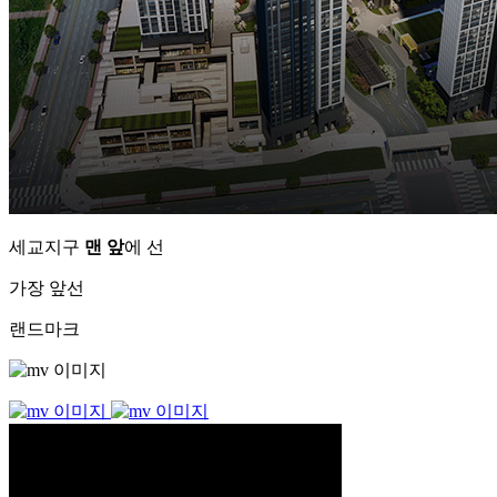
세교지구
맨 앞
에 선
가장 앞선
랜드마크