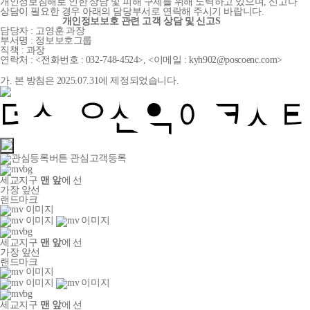
개인정보침해로 인한 상담 및 피해 구제를 위해 노력하고 있으며, 신고나
상담이 필요한 경우 아래의 담당부서로 연락해 주시기 바랍니다.
개인정보보호 관련 고객 상담 및 신고S
담당자 : 고영훈 과장
부서명 : 정보보호그룹
직책 : 과장
연락처 : <전화번호 : 032-748-4524>, <이메일 : kyh902@poscoenc.com>
가. 본 방침은 2025.07.31에 제정되었습니다.
관심고객등록
세교지구
맨 앞
에 선
가장 앞선
랜드마크
세교지구
맨 앞
에 선
가장 앞선
랜드마크
세교지구
맨 앞
에 선