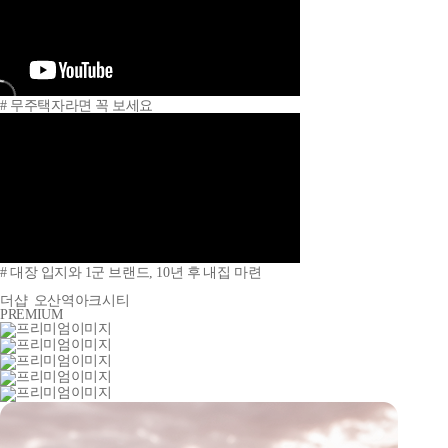
# 무주택자라면 꼭 보세요
# 대장 입지와 1군 브랜드, 10년 후 내집 마련
더샵
오산역아크시티
PREMIUM