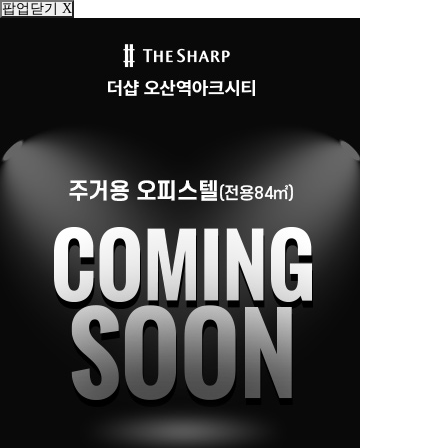
팝업닫기 X