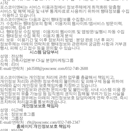
시작
포스코이앤씨는 서비스 이용과정에서 정보주체에게 최적화된 맞춤형
서비스 및 혜택 제공 및 내부 통계자료로 사용하기 위하여 행태정보를 수집
· 이용하고 있습니다.
포스코이앤씨는 다음과 같이 행태정보를 수집합니다.
가. 수집하는 행태정보의 항목 : 이용자의 웹사이트/앱서비스 방문이력,
검색이력, 접속 IP
나. 행태정보 수집 방법 : 이용자의 웹사이트 및 앱방문/실행시 자동 수집
다. 행태정보 수집 목적 : 이용자 통계 분석
라. 보유 · 이용기간 및 이후 정보처리 방법 : 분양 완료 1년 후 파기
정보주체는 아래의 연락처로 행태정보와 관련하여 궁금한 사항과 거부권
행사, 피해 신고 접수 등을 문의할 수 있습니다.
시스템 담당부서
성명 : 전상현
소속 : 건축사업본부 CS실 분양마케팅그룹
직책 : 리더
E-mail/연락처 : jsh3588@poscoenc.com/032-748-2688
포스코이앤씨는 개인정보 처리에 관한 업무를 총괄해서 책임지고,
개인정보 처리와 관련한 정보주체의 불만처리 및 피해구제 등을 위하여
아래와 같이 개인정보 보호책임자를 지정하고 있습니다.
임직원의 개인정보와 관련한 문의사항 및 불만사항, 사내 시스템 이용 중
개인정보의 유출 가능성 등 임직원의 권익이 침해될 우려가 있는 사실을
발견하였을 경우에는 아래의 개인정보보호 담당자에게 연락 주시면, 즉시
조치하여 처리결과를 통보하겠습니다.
개인정보보호 책임자
성명 : 이근배
소속 : 정보보호그룹
직책 : 그룹장
E-mail/연락처 : r9t@poscoenc.com/032-748-2347
홈페이지 개인정보보호 책임자
성명 : 박상현