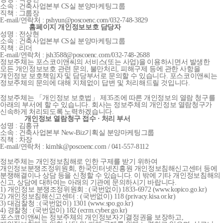
소속 : 건축사업본부 CS실 분양마케팅그룹
직책 : 그룹장
E-mail/연락처 : pshyun@poscoenc.com/032-748-3829
홈페이지 개인정보보호 담당자
성명 : 전상현
소속 : 건축사업본부 CS실 분양마케팅그룹
직책 : 리더
E-mail/연락처 : jsh3588@poscoenc.com/032-748-2688
정보주체는 포스코이앤씨의 서비스(또는 사업)을 이용하시면서 발생한
모든 개인정보보호 관련 문의, 불만처리, 피해구제 등에 관한 사항을
개인정보 보호책임자 및 담당부서로 문의할 수 있습니다. 포스코이앤씨는
정보주체의 문의에 대해 지체없이 답변 및 처리해드릴 것입니다.
정보주체는 「개인정보 보호법」 제35조에 따른 개인정보의 열람 청구를
아래의 부서에 할 수 있습니다. 회사는 정보주체의 개인정보 열람청구가
신속하게 처리되도록 노력하겠습니다.
개인정보 열람청구 접수 · 처리 부서
성명 : 김홍규
소속 : 건축사업본부 New-Biz기획실 분양마케팅그룹
직책 : 차장
E-mail/연락처 : kimhk@poscoenc.com / 041-557-8112
정보주체는 개인정보침해로 인한 구제를 받기 위하여
개인정보분쟁조정위원회, 한국인터넷진흥원 개인정보침해신고센터 등에
분쟁해결이나 상담 등을 신청할 수 있습니다. 이 밖에 기타 개인정보침해의
신고, 상담에 대하여는 아래의 기관에 문의하시기 바랍니다.
1) 개인정보 분쟁조정위원회 : (국번없이) 1833-6972 (www.kopico.go.kr)
2) 개인정보침해신고센터 : (국번없이) 118 (privacy.kisa.or.kr)
3) 대검찰청 : (국번없이) 1301 (www.spo.go.kr)
4) 경찰청 : (국번없이) 182 (ecrm.cyber.go.kr)
포스코이앤씨는 정보주체의 개인정보자기결정권을 보장하고,