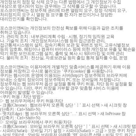
개인정보의 정정 및 삭제 요구는 다른 법령에서 그 개인정보가 수집
대상으로 명시되어 있는 경우에는 그 삭제를 요구할 수 없습니다.
포스코이앤씨는 정보주체 권리에 따른 열람의 요구, 정정·삭제의 요구,
처리정지의 요구 시 열람 등 요구를 한 자가 본인이거나 정당한
대리인인지를 확인합니다.
포스코이앤씨는 개인정보의 안전성 확보를 위해 다음과 같은 조치를
취하고 있습니다.
가. 관리적 조치 : 내부관리계획 수립 · 시행, 정기적 임직원 교육
나. 기술적 조치 : 개인정보처리시스템 등의 접근권한 관리,
접근통제시스템의 설치, 접속기록의 보관 및 위변조 방지, 고유식별정보
등의 암호화, 해킹이나 컴퓨터 바이러스 등에 의한 개인정보 유출 및 훼손을
막기 위한 보안프로그램 설치, 출력 및 복사 시 워터마킹 및 이력 관리
다. 물리적 조치 : 전산실, 자료보관실 등의 출입 통제 절차를 수립, 운영
포스코이앤씨는 이용자에게 개별적인 맞춤서비스를 제공하기 위해 이용
정보를 저장하고 수시로 불러오는 ‘쿠키(cookie)’를 사용합니다.
쿠키는 웹사이트 운영에 이용되는 서버(http)가 정보주체의 브라우저에
보내는 소량의 정보이며 정보주체의 PC 또는 모바일에 저장됩니다.
정보주체는 웹 브라우저 옵션 설정을 통해 쿠키 허용, 차단 등의 설정을 할
수 있습니다. 다만, 쿠키 저장을 거부할 경우 맞춤형 서비스 이용에
어려움이 발생할 수 있습니다.
<쿠키 허용 / 차단 방법>
▷ 웹 브라우저에서 쿠키 허용/차단
- 크롬(Chrome) : 웹브라우저 오른쪽 상단 ‘⋮’ 표시 선택 > 새 시크릿 창
(단축키 : Ctrl+Shift+N)
- 엣지(Edge) : 웹 브라우저 오른쪽 상단 ‘…’ 표시 선택 > 새 InPrivate 창
(단축키 : Ctrl+Shift+N)
▷ 모바일 브라우저에서 쿠키 허용/차단
- 크롬(Chrome) : 모바일 브라우저 오른쪽 상단 ‘⋮’ 표시 선택 > 새 시크릿 탭
- 사파리(Safari) : 모바일 기기 설정 > 사파리(Safari) > 고급 > 모든 쿠키 차단
- 삼성 인터넷 : 모바일 브라우저 아래쪽 ‘탭’ 아이콘 선택 > 비밀 모드 켜기 >