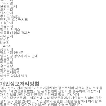
프리미엄
브랜드 소개
오시는길
단지안내
투시도/조감도
단지/동·호수배치표
조경안내
커뮤니티
입주민 서비스
이동통신 협의 결과서
세대안내
84㎡A
84㎡B
104㎡A
공급안내
명의변경 안내문
명의변경 양수자 자격 안내
홍보센터
언론보도
홍보영상
관심고객등록
관심고객등록
이벤트 당첨자 발표
개인정보처리방침
'㈜포스코이앤씨'(이하 '포스코이앤씨')는 정보주체의 자유와 권리 보호를
위해 『개인정보보호법』 및 관계법령이 정한 바를 준수하여, 적법하게
개인정보를 처리하고 안전하게 관리하고 있습니다. 이에
『개인정보보호법』 제30조에 따라 정보주체에게 개인정보 처리에 관한
절차 및 기준을 안내하고, 개인정보와 관련한 고충을 원활하게 처리할 수
있도록 다음과 같이 개인정보처리방침을 수립∙공개합니다.