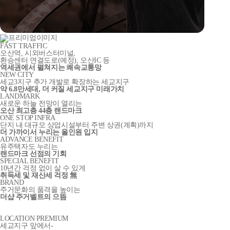
FAST TRAFFIC
오산역, 시외버스터미널,
환승센터 연결도로
(예정)
, 오산IC 등
역세권에서 펼쳐지는 쾌속교통망
NEW CITY
세교3지구 추가 개발로 확장하는 세교지구
약 6.8만세대, 더 커질 세교지구 미래가치
LANDMARK
새로운 하늘 전망이 열리는
오산 최고층 44층 랜드마크
ONE STOP INFRA
단지 내 대규모 상업시설부터 주변 상권(계획)까지
더 가까이서 누리는 올인원 입지
ADVANCE BENEFIT
유주택자도 누리는
랜드마크 선점의 기회
SPECIAL BENEFIT
10년간 걱정 없이 살 수 있게
취득세 및 재산세 걱정 無
BRAND
주거문화의 품격을 높이는
더샵 주거벨트의 으뜸
LOCATION PREMIUM
세교지구 앞에서-