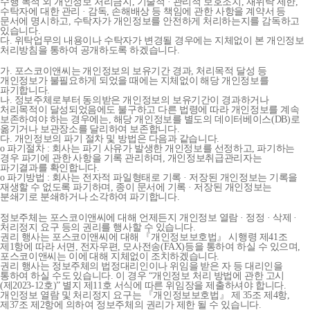
수행 목적 외 개인정보 처리금지, 기술적 · 관리적 보호조치, 재위탁 제한,
수탁자에 대한 관리 · 감독, 손해배상 등 책임에 관한 사항을 계약서 등
문서에 명시하고, 수탁자가 개인정보를 안전하게 처리하는지를 감독하고
있습니다.
다. 위탁업무의 내용이나 수탁자가 변경될 경우에는 지체없이 본 개인정보
처리방침을 통하여 공개하도록 하겠습니다.
가. 포스코이앤씨는 개인정보의 보유기간 경과, 처리목적 달성 등
개인정보가 불필요하게 되었을 때에는 지체없이 해당 개인정보를
파기합니다.
나. 정보주체로부터 동의받은 개인정보의 보유기간이 경과하거나
처리목적이 달성되었음에도 불구하고 다른 법령에 따라 개인정보를 계속
보존하여야 하는 경우에는, 해당 개인정보를 별도의 데이터베이스(DB)로
옮기거나 보관장소를 달리하여 보존합니다.
다. 개인정보의 파기 절차 및 방법은 다음과 같습니다.
o 파기절차 : 회사는 파기 사유가 발생한 개인정보를 선정하고, 파기하는
경우 파기에 관한 사항을 기록 관리하며, 개인정보취급관리자는
파기결과를 확인합니다.
o 파기방법 : 회사는 전자적 파일형태로 기록 · 저장된 개인정보는 기록을
재생할 수 없도록 파기하며, 종이 문서에 기록 · 저장된 개인정보는
분쇄기로 분쇄하거나 소각하여 파기합니다.
정보주체는 포스코이앤씨에 대해 언제든지 개인정보 열람 · 정정 · 삭제 ·
처리정지 요구 등의 권리를 행사할 수 있습니다.
권리 행사는 포스코이앤씨에 대해 『개인정보보호법』 시행령 제41조
제1항에 따라 서면, 전자우편, 모사전송(FAX)등을 통하여 하실 수 있으며,
포스코이앤씨는 이에 대해 지체없이 조치하겠습니다.
권리 행사는 정보주체의 법정대리인이나 위임을 받은 자 등 대리인을
통하여 하실 수도 있습니다. 이 경우 “개인정보 처리 방법에 관한 고시
(제2023-12호)” 별지 제11호 서식에 따른 위임장을 제출하셔야 합니다.
개인정보 열람 및 처리정지 요구는 『개인정보보호법』 제 35조 제4항,
제37조 제2항에 의하여 정보주체의 권리가 제한 될 수 있습니다.