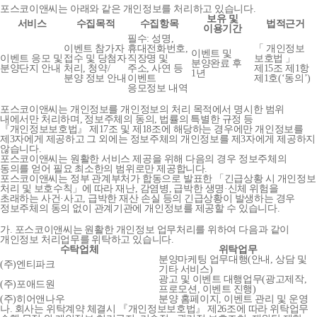
포스코이앤씨는 아래와 같은 개인정보를 처리하고 있습니다.
보유 및
서비스
수집목적
수집항목
법적근거
이용기간
필수: 성명,
이벤트 참가자
휴대전화번호,
「 개인정보
이벤트 및
이벤트 응모 및
접수 및 당첨자
직장명 및
보호법 」
분양완료 후
분양단지 안내
처리, 청약/
주소, 사연 등
제15조 제1항
1년
분양 정보 안내
이벤트
제1호(‘동의’)
응모정보 내역
포스코이앤씨는 개인정보를 개인정보의 처리 목적에서 명시한 범위
내에서만 처리하며, 정보주체의 동의, 법률의 특별한 규정 등
『개인정보보호법』 제17조 및 제18조에 해당하는 경우에만 개인정보를
제3자에게 제공하고 그 외에는 정보주체의 개인정보를 제3자에게 제공하지
않습니다.
포스코이앤씨는 원활한 서비스 제공을 위해 다음의 경우 정보주체의
동의를 얻어 필요 최소한의 범위로만 제공합니다.
포스코이앤씨는 정부 관계부처가 합동으로 발표한 「긴급상황 시 개인정보
처리 및 보호수칙」에 따라 재난, 감염병, 급박한 생명·신체 위험을
초래하는 사건·사고, 급박한 재산 손실 등의 긴급상황이 발생하는 경우
정보주체의 동의 없이 관계기관에 개인정보를 제공할 수 있습니다.
가. 포스코이앤씨는 원활한 개인정보 업무처리를 위하여 다음과 같이
개인정보 처리업무를 위탁하고 있습니다.
수탁업체
위탁업무
분양마케팅 업무대행(안내, 상담 및
(주)엔티파크
기타 서비스)
광고 및 이벤트 대행업무(광고제작,
(주)포애드원
프로모션, 이벤트 진행)
(주)히어앤나우
분양 홈페이지, 이벤트 관리 및 운영
나. 회사는 위탁계약 체결시 『개인정보보호법』 제26조에 따라 위탁업무