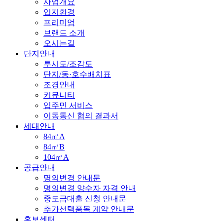
사업개요
입지환경
프리미엄
브랜드 소개
오시는길
단지안내
투시도/조감도
단지/동·호수배치표
조경안내
커뮤니티
입주민 서비스
이동통신 협의 결과서
세대안내
84㎡A
84㎡B
104㎡A
공급안내
명의변경 안내문
명의변경 양수자 자격 안내
중도금대출 신청 안내문
추가선택품목 계약 안내문
홍보센터